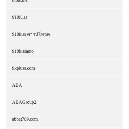
8lots.me
918Kiss
918kiss ดาวน์โหลด
918kissauto
9kpluss.com
ABA
ABAGroup2
abbet789.com