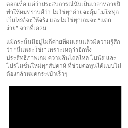
ดอกเห็ด แต่ว่าประสบการณ์นับเป็นเวลาหลายปี
ทำให้ผมทราบดีว่า ไม่ใช่ทุกค่ายจะคุ้ม ไม่ใช่ทุก
เว็บไซต์จะให้จริง และไม่ใช่ทุกเกมจะ “แตก
ง่าย” จากที่เคลม
แม้กระนั้นมีอยู่ไม่กี่ค่ายที่ผมเล่นแล้วมีความรู้สึก
ว่า “นี่แหละใช่!” เพราะเหตุว่าอีกทั้ง
ประสิทธิภาพเกม ความลื่นไถลไหล โบนัส และ
โปรโมชั่นใหม่ทุกสัปดาห์ ที่ช่วยต่อทุนได้แบบไม่
ต้องกลัวหมดกระเป๋าเร็วๆ