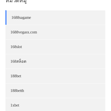
หมวดหมู่
1688sagame
1688vegasx.com
168slot
168สล็อต
188bet
188betth
1xbet