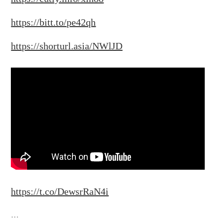
https://bitt.to/pe42qh
https://shorturl.asia/NWlJD
https://t.co/DewsrRaN4i
…