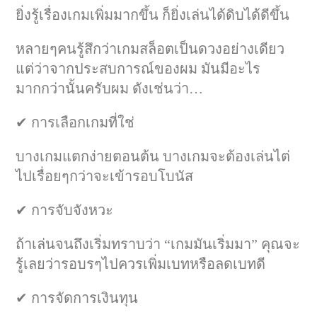
ยิ่งรู้เรื่องเกมเพิ่มมากขึ้น ก็ยิ่งเล่นได้ดิบได้ดีขึ้น
หลายๆคนรู้สึกว่าเกมสล็อตเป็นดวงอย่างเดียว
แต่ว่าจากประสบการณ์ของผม มันมีอะไร
มากกว่านั้นครับผม ดังเช่นว่า…
✔ การเลือกเกมที่ใช่
บางเกมแตกง่ายตอนต้น บางเกมจะต้องเล่นไต่
ไปเรื่อยๆกว่าจะเข้ารอบโบนัส
✔ การจับจังหวะ
ถ้าเล่นจนถึงเริ่มทราบว่า “เกมมันเริ่มมา” คุณจะ
รู้เลยว่ารอบรๆไปควรเพิ่มเบทหรือลดเบทดี
✔ การจัดการเงินทุน