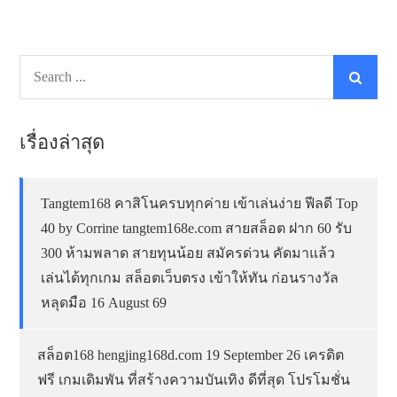
Search
for:
เรื่องล่าสุด
Tangtem168 คาสิโนครบทุกค่าย เข้าเล่นง่าย ฟีลดี Top
40 by Corrine tangtem168e.com สายสล็อต ฝาก 60 รับ
300 ห้ามพลาด สายทุนน้อย สมัครด่วน คัดมาแล้ว
เล่นได้ทุกเกม สล็อตเว็บตรง เข้าให้ทัน ก่อนรางวัล
หลุดมือ 16 August 69
สล็อต168 hengjing168d.com 19 September 26 เครดิต
ฟรี เกมเดิมพัน ที่สร้างความบันเทิง ดีที่สุด โปรโมชั่น