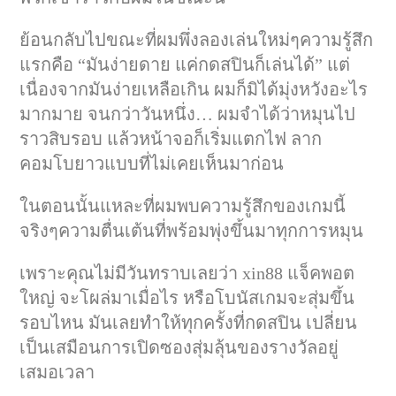
ย้อนกลับไปขณะที่ผมพึ่งลองเล่นใหม่ๆความรู้สึก
แรกคือ “มันง่ายดาย แค่กดสปินก็เล่นได้” แต่
เนื่องจากมันง่ายเหลือเกิน ผมก็มิได้มุ่งหวังอะไร
มากมาย จนกว่าวันหนึ่ง… ผมจำได้ว่าหมุนไป
ราวสิบรอบ แล้วหน้าจอก็เริ่มแตกไฟ ลาก
คอมโบยาวแบบที่ไม่เคยเห็นมาก่อน
ในตอนนั้นแหละที่ผมพบความรู้สึกของเกมนี้
จริงๆความตื่นเต้นที่พร้อมพุ่งขึ้นมาทุกการหมุน
เพราะคุณไม่มีวันทราบเลยว่า xin88 แจ็คพอต
ใหญ่ จะโผล่มาเมื่อไร หรือโบนัสเกมจะสุ่มขึ้น
รอบไหน มันเลยทำให้ทุกครั้งที่กดสปิน เปลี่ยน
เป็นเสมือนการเปิดซองสุ่มลุ้นของรางวัลอยู่
เสมอเวลา