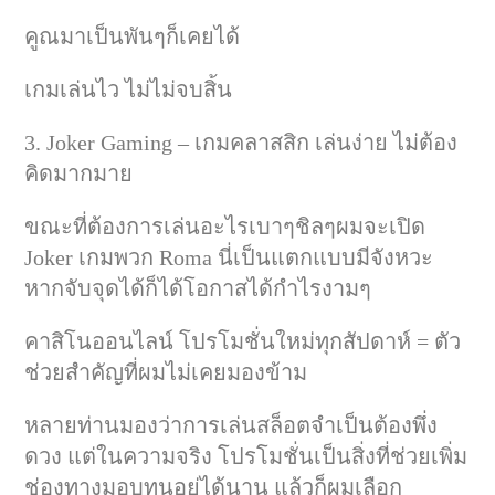
คูณมาเป็นพันๆก็เคยได้
เกมเล่นไว ไม่ไม่จบสิ้น
3. Joker Gaming – เกมคลาสสิก เล่นง่าย ไม่ต้อง
คิดมากมาย
ขณะที่ต้องการเล่นอะไรเบาๆชิลๆผมจะเปิด
Joker เกมพวก Roma นี่เป็นแตกแบบมีจังหวะ
หากจับจุดได้ก็ได้โอกาสได้กำไรงามๆ
คาสิโนออนไลน์ โปรโมชั่นใหม่ทุกสัปดาห์ = ตัว
ช่วยสำคัญที่ผมไม่เคยมองข้าม
หลายท่านมองว่าการเล่นสล็อตจำเป็นต้องพึ่ง
ดวง แต่ในความจริง โปรโมชั่นเป็นสิ่งที่ช่วยเพิ่ม
ช่องทางมอบทุนอยู่ได้นาน แล้วก็ผมเลือก