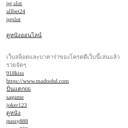
pg slot
allbet24
pgslot
ดูหนังออนไลน์
เว็บสล็อตและบาคาร่าของโครตดีเว็บนี้เล่นแล้ว
รวยจัดๆ
918kiss
https://www.madoohd.com
ปั่นแตก66
sagame
joker123
ดูหนัง
pussy888