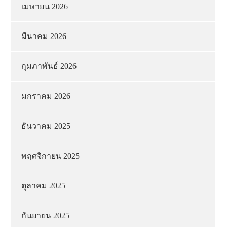
เมษายน 2026
มีนาคม 2026
กุมภาพันธ์ 2026
มกราคม 2026
ธันวาคม 2025
พฤศจิกายน 2025
ตุลาคม 2025
กันยายน 2025