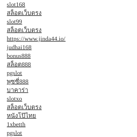
slot168
สล็อตเว็บตรง
slot99
สล็อตเว็บตรง
https://www.jinda44.io/
judhai168
bonus888
สล็อต888
pgslot
พุซซี่888
บาคาร่า
slotxo
สล็อตเว็บตรง
หนังโป๊ไทย
1xbetth
pgslot