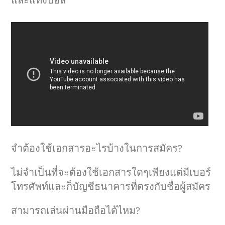
จำต้องใช้เอกสารอะไรบ้างในการสมัคร?
ไม่จำเป็นที่จะต้องใช้เอกสารใดๆเพียงแต่มีเบอร์
โทรศัพท์และก็บัญชีธนาคารที่ตรงกับชื่อผู้สมัคร
สามารถเล่นผ่านมือถือได้ไหม?