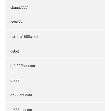
chang7777
coke55
daruma1688.com
debet
dgb222hot.com
dr888
dr888bet.com
dr888bet.com