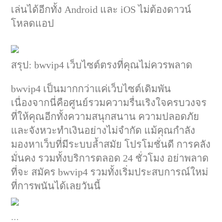
เล่นได้อีกทั้ง Android และ iOS ไม่ต้องดาวน์
โหลดแอป
สรุป: bwvip4 เว็บไซต์ตรงที่คุณไม่ควรพลาด
bwvip4 เป็นมากกว่าแค่เว็บไซต์เดิมพัน
เนื่องจากนี่คือศูนย์รวมความรื่นเริงใจครบวงจร
ที่ให้คุณอีกทั้งความสนุกสนาน ความปลอดภัย
และจังหวะทำเงินอย่างไม่จำกัด แม้คุณกำลัง
มองหาเว็บที่มีระบบล้ำสมัย โปรโมชั่นดี การคลัง
มั่นคง รวมทั้งบริการตลอด 24 ชั่วโมง อย่าพลาด
ที่จะ สมัคร bwvip4 รวมทั้งเริ่มประสบการณ์ใหม่
ที่การพนันได้เลยวันนี้
…