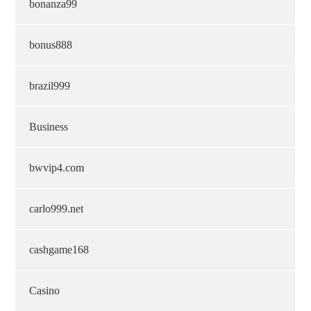
bonanza99
bonus888
brazil999
Business
bwvip4.com
carlo999.net
cashgame168
Casino