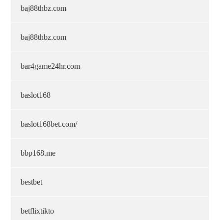
baj88thbz.com
baj88thbz.com
bar4game24hr.com
baslot168
baslot168bet.com/
bbp168.me
bestbet
betflixtikto