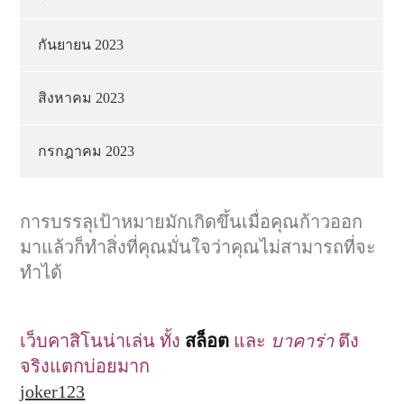
กันยายน 2023
สิงหาคม 2023
กรกฎาคม 2023
การบรรลุเป้าหมายมักเกิดขึ้นเมื่อคุณก้าวออก
มาแล้วก็ทำสิ่งที่คุณมั่นใจว่าคุณไม่สามารถที่จะ
ทำได้
เว็บคาสิโนน่าเล่น ทั้ง
สล็อต
และ
บาคาร่า
ตึง
จริงแตกบ่อยมาก
joker123