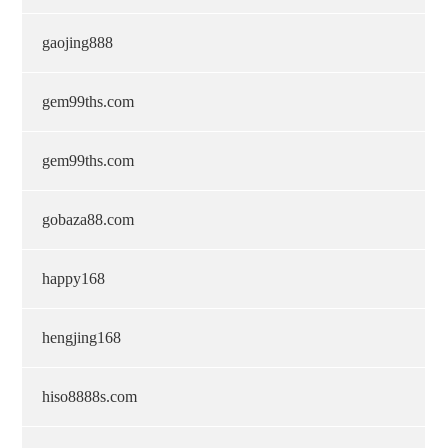
gaojing888
gem99ths.com
gem99ths.com
gobaza88.com
happy168
hengjing168
hiso8888s.com