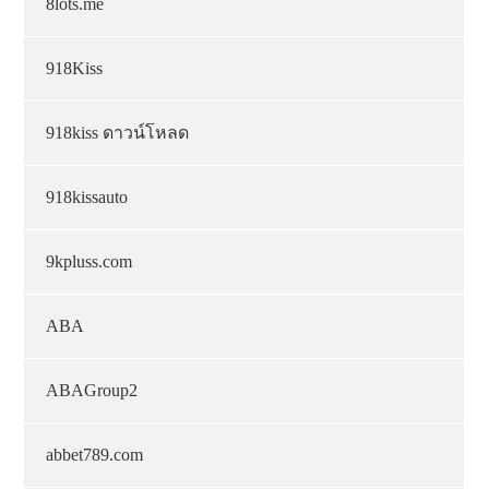
8lots.me
918Kiss
918kiss ดาวน์โหลด
918kissauto
9kpluss.com
ABA
ABAGroup2
abbet789.com