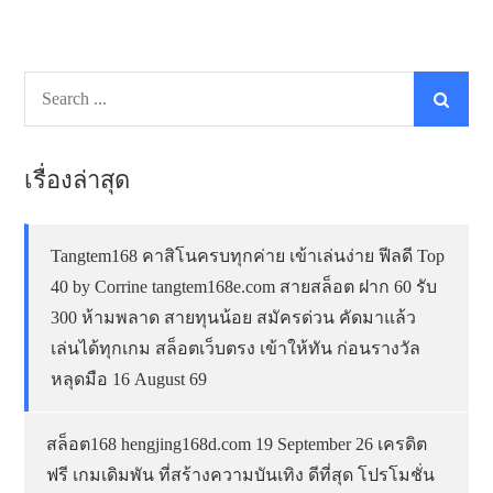
Search
for:
เรื่องล่าสุด
Tangtem168 คาสิโนครบทุกค่าย เข้าเล่นง่าย ฟีลดี Top
40 by Corrine tangtem168e.com สายสล็อต ฝาก 60 รับ
300 ห้ามพลาด สายทุนน้อย สมัครด่วน คัดมาแล้ว
เล่นได้ทุกเกม สล็อตเว็บตรง เข้าให้ทัน ก่อนรางวัล
หลุดมือ 16 August 69
สล็อต168 hengjing168d.com 19 September 26 เครดิต
ฟรี เกมเดิมพัน ที่สร้างความบันเทิง ดีที่สุด โปรโมชั่น