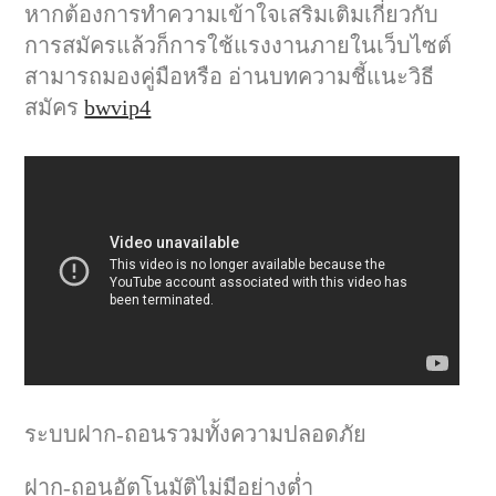
หากต้องการทำความเข้าใจเสริมเติมเกี่ยวกับ
การสมัครแล้วก็การใช้แรงงานภายในเว็บไซต์
สามารถมองคู่มือหรือ อ่านบทความชี้แนะวิธี
สมัคร
bwvip4
ระบบฝาก-ถอนรวมทั้งความปลอดภัย
ฝาก-ถอนอัตโนมัติไม่มีอย่างต่ำ