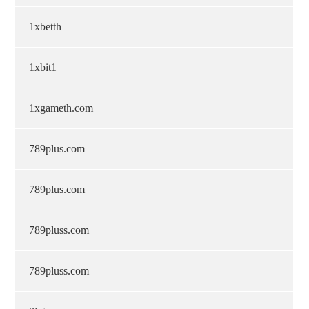
1xbetth
1xbit1
1xgameth.com
789plus.com
789plus.com
789pluss.com
789pluss.com