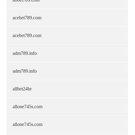
acebet789.com
acebet789.com
adm789.info
adm789.info
allbet24hr
allone745s.com
allone745s.com