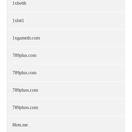
1xbetth
1xbit1
1xgameth.com
789plus.com
789plus.com
789pluss.com
789pluss.com
8lots.me