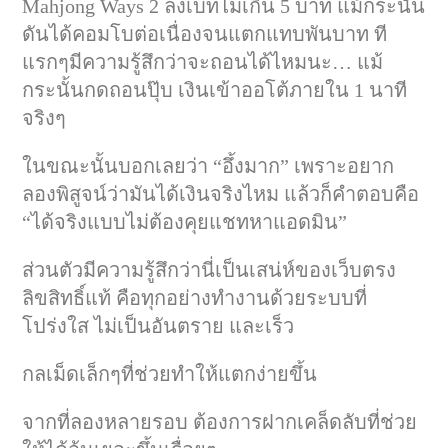
Mahjong Ways 2 ลงเบทไม่เกิน 5 บาท แม้กระนั้น
ดันได้คอมโบต่อเนื่องจนแตกแทบพันบาท ที
แรกๆมีความรู้สึกว่าจะถอนได้ไหมนะ… แม้
กระนั้นกดถอนปุ๊บ เงินเข้าออโต้ภายใน 1 นาที
จริงๆ
ในขณะนั้นบอกเลยว่า “อึ้งมาก” เพราะอยาก
ลองพิสูจน์ว่ามันได้เงินจริงไหม แล้วก็คำตอบคือ
“ได้จริงแบบไม่ต้องคุยแชทหาแอดมิน”
ส่วนตัวมีความรู้สึกว่านี่เป็นเสน่ห์ของเว็บตรง
ลิขสิทธิ์แท้ คือทุกอย่างทำงานด้วยระบบที่
โปร่งใส ไม่เป็นอันตราย และเร็ว
กลเม็ดเล็กๆที่ช่วยทำให้แตกง่ายขึ้น
จากที่ลองหลายรอบ ต้องการฝากเคล็ดลับที่ช่วย