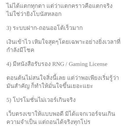
ไม่ได้แตกทุกตา แต่ว่าแตกคราวคือแตกจริง
ไม่ใช่ว่ายิงโบนัสหลอก
3) ระบบฝาก-ถอนออโต้เร็วมาก
เงินเข้าไว เหิมใจสุดๆโดยเฉพาะอย่างยิ่งเวลาที่
กำลังมีโชค
4) มีหนังสือรับรอง RNG / Gaming License
ตอนต้นไม่สนใจสิ่งนี้เลย แต่ว่าพอเพียงเริ่มรู้ว่า
มันสำคัญ ก็ทำให้มั่นใจขึ้นเยอะแยะ
5) โปรโมชั่นไม่เวอร์เกินจริง
เว็บตรงเขาให้แบบพอดี มิได้แจกเวอร์จนเกิน
ความจำเป็น แต่ถอนได้จริงทุกโปร