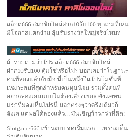
สล็อต666 สมาชิกใหม่ฝาก10รับ100 ทุกเกมที่เล่น
มีโอกาสแตกง่าย ลุ้นรับรางวัลใหญ่จริงไหม?
ถ้าหากถามว่าโปร สล็อต666 สมาชิกใหม่
ฝาก10รับ100 คุ้มใช่หรือไม่? บอกเลยว่าในฐานะ
คนที่ลองแล้วกับมือ นี่เป็นหนึ่งในโปรโมชั่นที่
เหมาะสมที่สุดสำหรับคนทุนน้อย รวมทั้งคนที่
อยากลองเล่นแบบไม่ต้องเสี่ยงเยอะ ตั้งแต่หน
แรกที่มองเห็นโปรนี้ บอกตรงๆว่าครึ่งเดียวก็
ลังเล แต่พอได้ลองแล้ว…มันเชิญว้าวกว่าที่คิด!
Slotgame666 เข้าระบบ จุดเริ่มแรก…เพราะเห็น
ว่าเติมสิบบาท