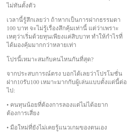
ไม่ทันตั้งตัว
เวลานี้รู้สึกเลยว่า ถ้าหากเป็นการฝากธรรมดา
100 บาท จะไม่รู้เรื่องสึกคุ้มเท่านี้ แต่ว่าเพราะ
เหตุว่าเริ่มด้วยทุนเพียงแค่สิบบาท ทำให้กำไรที่
ได้มองคุ้มมากกว่าหลายเท่า
โปรนี้เหมาะสมกับคนไหนกันที่สุด?
จากประสบการณ์ตรง บอกได้เลยว่าโปรโมชั่น
ฝาก10รับ100 เหมาะมากกับผู้เล่นแบบตั้งแต่นี้ต่อ
ไป:
• คนทุนน้อยที่ต้องการลองแต่ไม่ได้อยาก
ต้องการเสี่ยง
• มือใหม่ที่ยังไม่เคยรู้แนวเกมของตนเอง