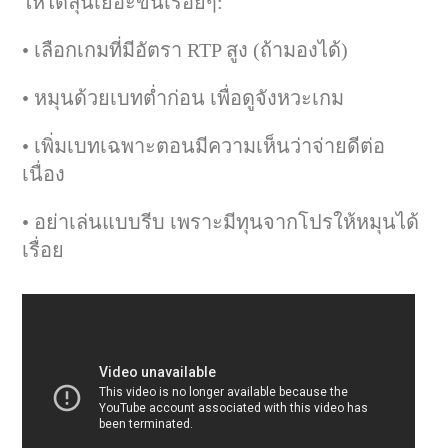
ให้ได้ลุ้นเยอะขึ้นเรื่อยๆ:
• เลือกเกมที่มีอัตรา RTP สูง (ถ้ามองได้)
• หมุนด้วยเบทต่ำก่อน เพื่อดูจังหวะเกม
• เพิ่มเบทเฉพาะตอนมีความเห็นว่าจ่ายดีต่อ
เนื่อง
• อย่าเล่นแบบรีบ เพราะมีทุนจากโปรให้หมุนได้
เรื่อย