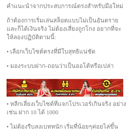
คำแนะนำจากประสบการณ์ตรงสำหรับมือใหม่
ถ้าต้องการเริ่มเล่นสล็อตแบบไม่เป็นอันตราย
และก็ได้เงินจริง ไม่ต้องเสี่ยงถูกโกง อยากที่จะ
ให้ลองปฏิบัติตามนี้:
• เลือกเว็บไซต์ตรงที่มีใบสุทธิแน่ชัด
• มองระบบฝาก-ถอนว่าเป็นออโต้หรือเปล่า
• หลีกเลี่ยงเว็บไซต์ที่แจกโปรเวอร์เกินจริง อย่าง
เช่น ฝาก 10 ได้ 1000
• ไม่ต้องรีบลงเบทหนัก เริ่มที่น้อยๆค่อยไล่ขึ้น