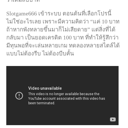
Slotgame666 เข้าระบบ ตอนต้นที่เลือกโปรนี้
ไม่ใช่อะไรเลย เพราะมีความคิดว่า “แค่ 10 บาท
ถ้าหากพังทลายขึ้นมาก็ไม่เสียดาย” แต่สิ่งที่ได้
กลับมา เป็นยอดเครดิต 100 บาท ที่ทำให้รู้สึกว่า
มีทุนพอที่จะเล่นหลายเกม ทดลองหลายสไตล์ได้
แบบไม่ต้องรีบ ไม่ต้องบีบคั้น