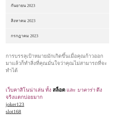
กันยายน 2023
สิงหาคม 2023
กรกฎาคม 2023
การบรรลุเป้าหมายมักเกิดขึ้นเมื่อคุณก้าวออก
มาแล้วก็ทำสิ่งที่คุณมั่นใจว่าคุณไม่สามารถที่จะ
ทำได้
เว็บคาสิโนน่าเล่น ทั้ง
สล็อต
และ
บาคาร่า
ตึง
จริงแตกบ่อยมาก
joker123
slot168