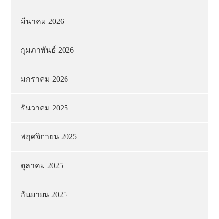
มีนาคม 2026
กุมภาพันธ์ 2026
มกราคม 2026
ธันวาคม 2025
พฤศจิกายน 2025
ตุลาคม 2025
กันยายน 2025