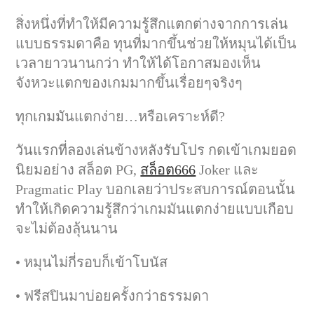
สิ่งหนึ่งที่ทำให้มีความรู้สึกแตกต่างจากการเล่น
แบบธรรมดาคือ ทุนที่มากขึ้นช่วยให้หมุนได้เป็น
เวลายาวนานกว่า ทำให้ได้โอกาสมองเห็น
จังหวะแตกของเกมมากขึ้นเรื่อยๆจริงๆ
ทุกเกมมันแตกง่าย…หรือเคราะห์ดี?
วันแรกที่ลองเล่นข้างหลังรับโปร กดเข้าเกมยอด
นิยมอย่าง สล็อต PG,
สล็อต666
Joker และ
Pragmatic Play บอกเลยว่าประสบการณ์ตอนนั้น
ทำให้เกิดความรู้สึกว่าเกมมันแตกง่ายแบบเกือบ
จะไม่ต้องลุ้นนาน
• หมุนไม่กี่รอบก็เข้าโบนัส
• ฟรีสปินมาบ่อยครั้งกว่าธรรมดา