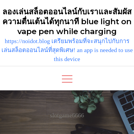
Skip
ลองเล่นสล็อตออนไลน์กับเราและสัมผัส
to
ความตื่นเต้นได้ทุกนาที blue light on
content
vape pen while charging
https://noidot.blog เตรียมพร้อมที่จะสนุกไปกับการ
เล่นสล็อตออนไลน์ที่สุดพิเศษ! an app is needed to use
this device
slotgame6666