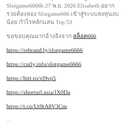
Slotgame6666b 27 พ.ย. 2026 Elisabeth อยาก
รวยต้องลอง Slotgame666 เข้าสู่ระบบลงทุนงบ
น้อย กำไรหลักแสน Top 53
ขอขอบคุณมากอ้างอิงจาก
สล็อต666
https://rebrand.ly/slotgame6666
https://cutly.info/slotgame6666
https://bitt.to/xl9vp5
https://shorturl.asia/lX0Da
https://t.co/Ut9tA8V3Cm
…