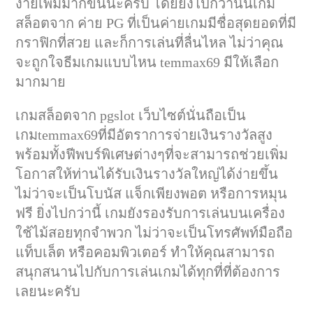
ง่ายเพิ่มมากขึ้นนะครับ โดยยิ่งไปกว่านั้นเกม
สล็อตจาก ค่าย PG ที่เป็นค่ายเกมมีชื่อสุดยอดที่มี
กราฟิกที่สวย และก็การเล่นที่ลื่นไหล ไม่ว่าคุณ
จะถูกใจธีมเกมแบบไหน temmax69 มีให้เลือก
มากมาย
เกมสล็อตจาก pgslot เว็บไซต์นั่นถือเป็น
เกมtemmax69ที่มีอัตราการจ่ายเงินรางวัลสูง
พร้อมทั้งฟีพบร์พิเศษต่างๆที่จะสามารถช่วยเพิ่ม
โอกาสให้ท่านได้รับเงินรางวัลใหญ่ได้ง่ายขึ้น
ไม่ว่าจะเป็นโบนัส แจ็กเพียงพอต หรือการหมุน
ฟรี ยิ่งไปกว่านี้ เกมยังรองรับการเล่นบนเครื่อง
ใช้ไม้สอยทุกจำพวก ไม่ว่าจะเป็นโทรศัพท์มือถือ
แท็บเล็ต หรือคอมพิวเตอร์ ทำให้คุณสามารถ
สนุกสนานไปกับการเล่นเกมได้ทุกที่ที่ต้องการ
เลยนะครับ