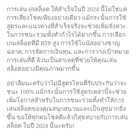
การเล่น 69สล็อต ให้สำเร็จในปี 2024 นี้ไม่ใช่แค่
การเสี่ยงโชคเพียงอย่างเดียว แม้กระนั้นการใช้
สูตรและแนวทางที่สำเร็จจริงจะช่วยเพิ่มจังหวะ
ในการชนะรวมทั้งทำกำไรได้มากขึ้น การเลือก
เกมสล็อตที่มี RTP สูง การใช้โบนัสอย่างชาญ
ฉลาด, การจัดการเงินทุน, และการวางเป้าหมาย
การเล่นที่ดี ล้วนเป็นสาเหตุที่ช่วยให้คุณเล่น
สล็อตอย่างมีคุณภาพมากขึ้น
อย่าลืมนะครับว่าไม่มีสูตรไหนที่รับประกันว่าจะ
ชนะ 100% แม้กระนั้นการใช้สูตรเหล่านี้จะช่วย
เพิ่มโอกาสสำหรับในการชนะรวมทั้งทำให้การ
เล่นสล็อตของคุณสนุกสนานและเป็นสุขมากยิ่ง
ขึ้น ขอให้ทุกคนโชคดีแล้วก็สุขสบายกับการเล่น
สล็อต ในปี 2024 นี้นะครับ!