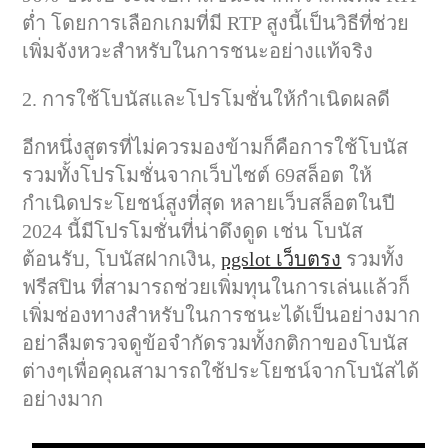
ต่ำ โดยการเลือกเกมที่มี RTP สูงนี้เป็นวิธีที่ช่วย
เพิ่มจังหวะสำหรับในการชนะอย่างแท้จริง
2. การใช้โบนัสและโปรโมชั่นให้กำเนิดผลดี
อีกหนึ่งสูตรที่ไม่ควรมองข้ามก็คือการใช้โบนัส
รวมทั้งโปรโมชั่นจากเว็บไซต์ 69สล็อต ให้
กำเนิดประโยชน์สูงที่สุด หลายเว็บสล็อตในปี
2024 นี้มีโปรโมชั่นที่น่าดึงดูด เช่น โบนัส
ต้อนรับ, โบนัสฝากเงิน,
pgslot เว็บตรง
รวมทั้ง
ฟรีสปิน ที่สามารถช่วยเพิ่มทุนในการเล่นแล้วก็
เพิ่มช่องทางสำหรับในการชนะได้เป็นอย่างมาก
อย่าลืมตรวจดูข้อจำกัดรวมทั้งกติกาของโบนัส
ต่างๆเพื่อคุณสามารถใช้ประโยชน์จากโบนัสได้
อย่างมาก