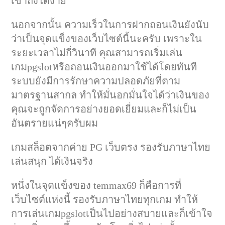
เข้าถึงได้ง่าย
นอกจากนั้น ความเร็วในการฝากถอนเงินยังนับ
ว่าเป็นจุดแข็งของเว็บไซต์นี้นะครับ เพราะใน
ระยะเวลาไม่กี่วินาที คุณสามารถเริ่มเล่น
เกมpgslotหรือถอนเงินออกมาใช้ได้โดยทันที
ระบบยังมีการรักษาความปลอดภัยที่ตาม
มาตรฐานสากล ทำให้มั่นอกมั่นใจได้ว่าเงินของ
คุณจะถูกจัดการอย่างยอดเยี่ยมและก็ไม่เป็น
อันตรายแน่ๆครับผม
เกมสล็อตจากค่าย PG เว็บตรง รองรับภาษาไทย
เล่นสนุก ได้เงินจริง
หนึ่งในจุดแข็งของ temmax69 ก็คือการที่
เว็บไซต์แห่งนี้ รองรับภาษาไทยทุกเกม ทำให้
การเล่นเกมpgslotเป็นไปอย่างสบายและก็เข้าใจ