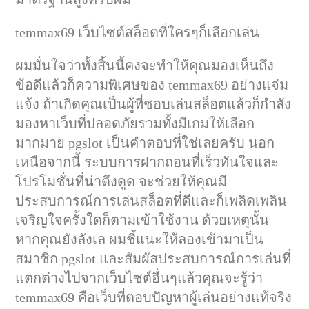
temmax69 เว็บไซต์สล็อตที่ใครๆก็เลือกเล่น
ผมมั่นใจว่าทั้งสิ้นนี้คงจะทำให้คุณมองเห็นถึง
ข้อดีแล้วก็ความพิเศษของ temmax69 อย่างแจ่ม
แจ้ง ถ้าเกิดคุณเป็นผู้ที่ชอบเล่นสล็อตแล้วก็กำลัง
มองหาเว็บที่ปลอดภัยรวมทั้งมีเกมให้เลือก
มากมาย pgslot เป็นคำตอบที่ใช่เลยครับ นอก
เหนือจากนี้ ระบบการฝากถอนที่เร็วทันใจและ
โปรโมชั่นที่น่าดึงดูด จะช่วยให้คุณมี
ประสบการณ์การเล่นสล็อตที่ดีและก็เพลิดเพลิน
เจริญใจครั้งใดก็ตามเข้าใช้งาน ด้วยเหตุนั้น
หากคุณยังลังเล ผมชี้แนะให้ลองเข้ามาเป็น
สมาชิก pgslot และสัมผัสประสบการณ์การเล่นที่
แตกต่างไปจากเว็บไซต์อื่นๆแล้วคุณจะรู้ว่า
temmax69 คือเว็บที่ตอบปัญหาผู้เล่นอย่างแท้จริง