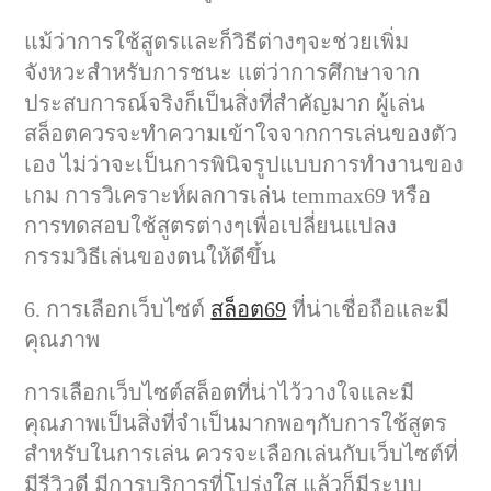
แม้ว่าการใช้สูตรและก็วิธีต่างๆจะช่วยเพิ่ม
จังหวะสำหรับการชนะ แต่ว่าการศึกษาจาก
ประสบการณ์จริงก็เป็นสิ่งที่สำคัญมาก ผู้เล่น
สล็อตควรจะทำความเข้าใจจากการเล่นของตัว
เอง ไม่ว่าจะเป็นการพินิจรูปแบบการทำงานของ
เกม การวิเคราะห์ผลการเล่น temmax69 หรือ
การทดสอบใช้สูตรต่างๆเพื่อเปลี่ยนแปลง
กรรมวิธีเล่นของตนให้ดีขึ้น
6. การเลือกเว็บไซต์
สล็อต69
ที่น่าเชื่อถือและมี
คุณภาพ
การเลือกเว็บไซต์สล็อตที่น่าไว้วางใจและมี
คุณภาพเป็นสิ่งที่จำเป็นมากพอๆกับการใช้สูตร
สำหรับในการเล่น ควรจะเลือกเล่นกับเว็บไซต์ที่
มีรีวิวดี มีการบริการที่โปร่งใส แล้วก็มีระบบ