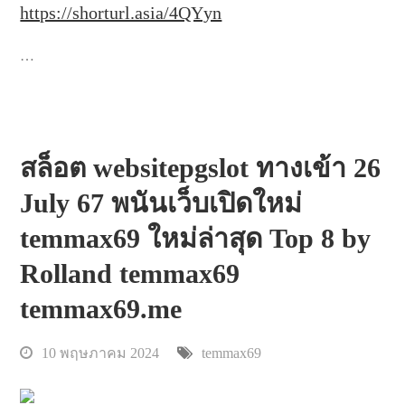
https://shorturl.asia/4QYyn
…
สล็อต websitepgslot ทางเข้า 26
July 67 พนันเว็บเปิดใหม่
temmax69 ใหม่ล่าสุด Top 8 by
Rolland temmax69
temmax69.me
10 พฤษภาคม 2024
temmax69