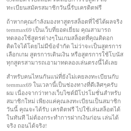
ทะเบียนสมัครสมาชิกวันนี้รับเครดิตฟรี
ถ้าหากคุณกำลังมองหาสูตรสล็อตที่ใช้ได้ผลจริง
temmax69 เป็นเว็บที่ยอดเยี่ยม คุณสามารถ
ทดลองใช้สูตรต่างๆในเกมสล็อตที่คุณติดอก
ติดใจได้โดยไม่มีข้อจำกัด ไม่ว่าจะเป็นสูตรการ
เลือกเกม สูตรการเดินเงิน หรือสูตรการใช้โบนัส
ทุกสูตรสามารถเอามาทดลองเล่นตรงนี้ได้เลย
สำหรับคนไหนกันแน่ที่ยังไม่เคยลงทะเบียนกับ
temmax69 ในเวลานี้เป็นช่องทางที่ดีเลิศๆครับ
ผม เนื่องจากว่าทางเว็บไซต์มีโปรโมชั่นสำหรับ
สมาชิกใหม่ เพียงแค่คุณลงทะเบียนเป็นสมาชิก
วันนี้ คุณจะได้รับ เครดิตฟรี ไปใช้เล่นสล็อตได้
ในทันที ไม่ต้องกระทำการฝากเงินก่อน เล่นได้
จริง ถอนได้จริง!