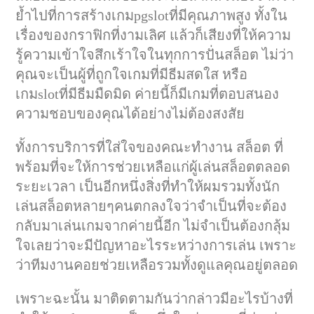
ย้ำไปที่การสร้างเกมpgslotที่มีคุณภาพสูง ทั้งใน
เรื่องของกราฟิกที่งามเลิศ แล้วก็เสียงที่ให้ความ
รู้ความเข้าใจสึกเร้าใจในทุกการปั่นสล็อต ไม่ว่า
คุณจะเป็นผู้ที่ถูกใจเกมที่มีธีมสดใส หรือ
เกมslotที่มีธีมมืดมิด ค่ายนี้ก็มีเกมที่ตอบสนอง
ความชอบของคุณได้อย่างไม่ต้องสงสัย
ทั้งการบริการที่ใส่ใจของคณะทำงาน สล็อต ที่
พร้อมที่จะให้การช่วยเหลือแก่ผู้เล่นสล็อตตลอด
ระยะเวลา เป็นอีกหนึ่งสิ่งที่ทำให้ผมรวมทั้งนัก
เล่นสล็อตหลายๆคนตกลงใจว่าจำเป็นที่จะต้อง
กลับมาเล่นเกมจากค่ายนี้อีก ไม่จำเป็นต้องกลุ้ม
ใจเลยว่าจะมีปัญหาอะไรระหว่างการเล่น เพราะ
ว่าทีมงานคอยช่วยเหลือรวมทั้งดูแลคุณอยู่ตลอด
เพราะฉะนั้น มาติดตามกันว่ากล่าวมีอะไรบ้างที่