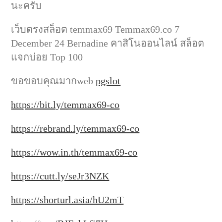
นะครับ
เว็บตรงสล็อต temmax69 Temmax69.co 7
December 24 Bernadine คาสิโนออนไลน์ สล็อต
แจกบ่อย Top 100
ขอขอบคุณมากweb
pgslot
https://bit.ly/temmax69-co
https://rebrand.ly/temmax69-co
https://wow.in.th/temmax69-co
https://cutt.ly/seJr3NZK
https://shorturl.asia/hU2mT