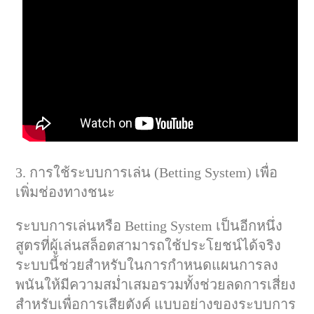
3. การใช้ระบบการเล่น (Betting System) เพื่อ
เพิ่มช่องทางชนะ
ระบบการเล่นหรือ Betting System เป็นอีกหนึ่ง
สูตรที่ผู้เล่นสล็อตสามารถใช้ประโยชน์ได้จริง
ระบบนี้ช่วยสำหรับในการกำหนดแผนการลง
พนันให้มีความสม่ำเสมอรวมทั้งช่วยลดการเสี่ยง
สำหรับเพื่อการเสียตังค์ แบบอย่างของระบบการ