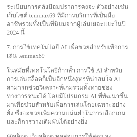
ระเบียบการคลังป้อมปราการคงจะ ตัวอย่างเช่น
เว็บไซต์ temmax69 ที่มีการบริการที่เป็นมือ
อาชีพรวมทั้งเป็นที่นิยมจากผู้เล่นเยอะแยะในปี
2024 นี้
7. การใช้เทคโนโลยี AI เพื่อช่วยสำหรับเพื่อการ
เล่น temmax69
ในสมัยที่เทคโนโลยีก้าวล้ำ การใช้ AI สำหรับ
การเล่นสล็อตก็เป็นอีกหนึ่งสูตรที่น่าสนใจ AI
สามารถช่วยวิเคราะห์เกมรวมทั้งทายช่อง
ทางการชนะได้ โดยมีโปรแกรม AI ที่พัฒนาขึ้น
มาเพื่อช่วยสำหรับเพื่อการเล่นโดยเฉพาะอย่าง
ยิ่ง ซึ่งจะช่วยเพิ่มความแม่นยำในการเลือกเกม
และก็การวางเดิมพันได้อย่างยิ่ง
69สล็อต เว็บสล็อต ทดสอบการใช้สูตร ลง