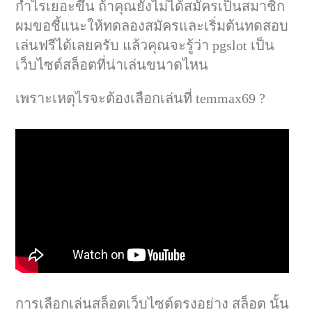
กำไรเยอะขึ้น ถ้าคุณยังไม่ได้สมัครเป็นสมาชิก
ผมขอชี้แนะให้ทดลองสมัครและเริ่มต้นทดสอบ
เล่นฟรีได้เลยครับ แล้วคุณจะรู้ว่า pgslot เป็น
เว็บไซต์สล็อตที่น่าเล่นขนาดไหน
เพราะเหตุไรจะต้องเลือกเล่นที่ temmax69 ?
การเลือกเล่นสล็อตเว็บไซต์ตรงอย่าง สล็อต นั้น