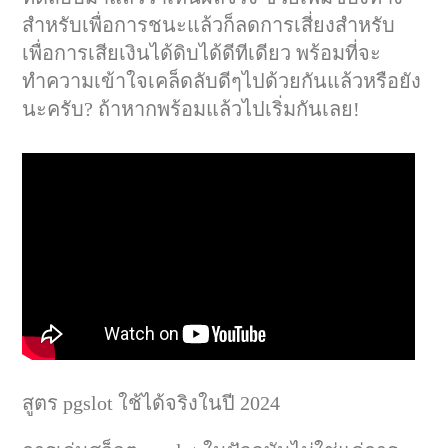
สำหรับเพื่อการชนะแล้วก็ลดการเสี่ยงสำหรับ
เพื่อการเสียเงินได้ดิบได้ดีทีเดียว พร้อมที่จะ
ทำความเข้าใจเคล็ดลับดีๆไปด้วยกันแล้วหรือยัง
นะครับ? ถ้าหากพร้อมแล้วไปเริ่มกันเลย!
สูตร pgslot ใช้ได้จริงในปี 2024