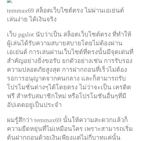
temmax69 สล็อตเว็บไซต์ตรง ไม่ผ่านเอเย่นต์
เล่นง่าย ได้เงินจริง
เว็บ pgslot นับว่าเป็น สล็อตเว็บไซต์ตรง ที่ทำให้
ผู้เล่นได้รับความสบายสบายโดยไม่ต้องผ่าน
เอเย่นต์ การเล่นผ่านเว็บไซต์ที่ตรงนั้นมีจุดเด่นที่
สำคัญอย่างยิ่งขอรับ ยกตัวอย่างเช่น การรับรอง
ความปลอดภัยสูงสุด การฝากถอนที่เร็วไม่ต้อง
รอการอนุญาตจากคนกลาง และก็สามารถรับ
โปรโมชั่นต่างๆได้โดยตรง ไม่ว่าจะเป็น เครดิต
ฟรี สำหรับสมาชิกใหม่ หรือโปรโมชันอื่นๆที่มี
อัปเดตอยู่เป็นประจำ
ผมรู้สึกว่า temmax69 นั้นให้ความสะดวกแล้วก็
ความยืดหยุ่นที่ไม่เหมือนใคร เพราะสามารถเริ่ม
ต้นฝากถอนด้วยเงินเพียงแต่ไม่กี่บาทแค่นั้น