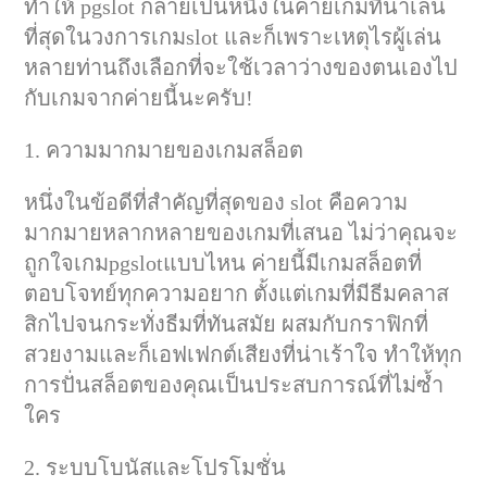
ทำให้ pgslot กลายเป็นหนึ่งในค่ายเกมที่น่าเล่น
ที่สุดในวงการเกมslot และก็เพราะเหตุไรผู้เล่น
หลายท่านถึงเลือกที่จะใช้เวลาว่างของตนเองไป
กับเกมจากค่ายนี้นะครับ!
1. ความมากมายของเกมสล็อต
หนึ่งในข้อดีที่สำคัญที่สุดของ slot คือความ
มากมายหลากหลายของเกมที่เสนอ ไม่ว่าคุณจะ
ถูกใจเกมpgslotแบบไหน ค่ายนี้มีเกมสล็อตที่
ตอบโจทย์ทุกความอยาก ตั้งแต่เกมที่มีธีมคลาส
สิกไปจนกระทั่งธีมที่ทันสมัย ผสมกับกราฟิกที่
สวยงามและก็เอฟเฟกต์เสียงที่น่าเร้าใจ ทำให้ทุก
การปั่นสล็อตของคุณเป็นประสบการณ์ที่ไม่ซ้ำ
ใคร
2. ระบบโบนัสและโปรโมชั่น