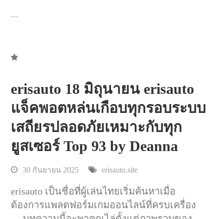
…
erisauto 18 มิถุนายน erisauto
แจ็คพอตหล่นเกือบทุกรอบระบบ
เสถียรปลอดภัยเหมาะกับทุก
ยูสเซอร์ Top 93 by Deanna
30 กันยายน 2025
erisauto.site
erisauto เป็นชื่อที่ผู้เล่นไทยเริ่มค้นหาเมื่อ
ต้องการแพลตฟอร์มเกมออนไลน์ที่ครบเครื่อง
— บทความนี้จะพาคุณไล่ตั้งแต่ภาพรวมของ