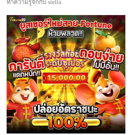
ทำความรู้จักกับ stella