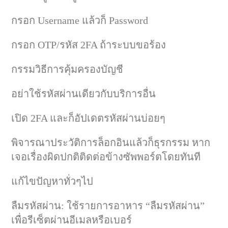
กรอก Username แล้วก็ Password
กรอก OTP/รหัส 2FA ถ้าระบบขอร้อง
กรรมวิธีการคุ้มครองบัญชี
อย่าใช้รหัสผ่านเดียวกับบริการอื่น
เปิด 2FA และก็อัปเดตรหัสผ่านบ่อยๆ
พิจารณาประวัติการล็อกอินแล้วก็ธุรกรรม หาก
เจอเรื่องผิดปกติติดต่อข้างซัพพอร์ตโดยทันที
แก้ไขปัญหาทั่วๆไป
ลืมรหัสผ่าน: ใช้รายการอาหาร “ลืมรหัสผ่าน”
เพื่อรีเซ็ตผ่านอีเมลหรือเบอร์