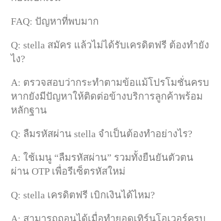
FAQ: ปัญหาที่พบมาก
Q: stella สมัคร แล้วไม่ได้รับเครดิตฟรี ต้องทำยัง
ไง?
A: ตรวจสอบว่ากระทำตามข้อแม้โปรโมชั่นครบ
หากยังมีปัญหาให้ติดต่อข้างบริการลูกค้าพร้อม
หลักฐาน
Q: ลืมรหัสผ่าน stella จำเป็นต้องทำอย่างไร?
A: ใช้เมนู “ลืมรหัสผ่าน” รวมทั้งยืนยันตัวตน
ผ่าน OTP เพื่อรีเซ็ตรหัสใหม่
Q: stella เครดิตฟรี เบิกเงินได้ไหม?
A: สามารถถอนได้เมื่อทำยอดเทิร์นโอเวอร์ครบ