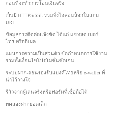
ก่อนที่จะทำการโอนเงินจริง
เว็บมี HTTPS/SSL รวมทั้งไอคอนล็อกในแถบ
URL
ข้อมูลการติดต่อแจ้งชัด ได้แก่ แชทสด เบอร์
โทร หรืออีเมล
แผนการความเป็นส่วนตัว ข้อกำหนดการใช้งาน
รวมทั้งเงื่อนไขโปรโมชั่นชัดเจน
ระบบฝาก-ถอนรองรับแบงค์ไทยหรือ e-wallet ที่
น่าไว้วางใจ
รีวิวจากผู้เล่นจริงหรือฟอรัมที่เชื่อถือได้
ทดลองฝากยอดเล็ก