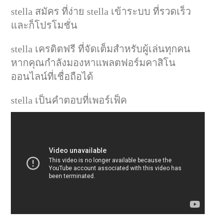
stella สมัคร ที่ง่าย stella เข้าระบบ ที่รวดเร็ว
และก็โปรโมชั่น
stella เครดิตฟรี ที่จัดเต็มสำหรับผู้เล่นทุกคน
หากคุณกำลังมองหาแพลตฟอร์มคาสิโน
ออนไลน์ที่เชื่อถือได้
stella เป็นคำตอบที่เพอร์เฟ็ค