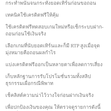
กระทำพนันจนกระทั่งยอดเทิร์นก่อนขอถอน
เทคนิคใช้เครดิตฟรีให้คุ้ม
ใช้เครดิตฟรีทดสอบเกมใหม่หรือเช็กระบบฝาก-
ถอนก่อนใช้เงินจริง
เลือกเกมที่นับยอดเทิร์นและก็มี RTP สูงเมื่อจุด
มุ่งหมายคือถอนผลกำไร
แบ่งเครดิตฟรีออกเป็นหลายตาเพื่อลดการเสี่ยง
เก็บหลักฐานการรับโปรโมชั่นรวมทั้งสลิป
ธุรกรรมเผื่อกรณีพิพาท
เช็คลิสต์ความน่าไว้วางใจก่อนฝากเงินจริง
เพื่อปกป้องเงินของคุณ ให้ตรวจดูรายการดังนี้