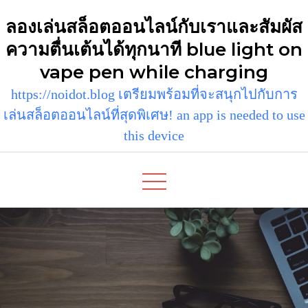
Skip
ลองเล่นสล็อตออนไลน์กับเราและสัมผัส
to
ความตื่นเต้นได้ทุกนาที blue light on
content
vape pen while charging
https://noidot.blog เตรียมพร้อมที่จะสนุกไปกับการ
เล่นสล็อตออนไลน์ที่สุดพิเศษ! an app is needed to use
this device