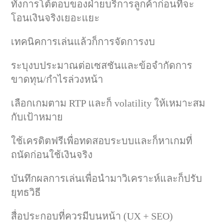
ทั้งการโต้ตอบของฝ่ายบริการลูกค้าก่อนที่จะ
โอนเงินจริงเยอะแยะ
เทคนิคการเล่นแล้วก็การจัดการงบ
ระบุงบประมาณต่อเซสชันและข้อจำกัดการ
ขาดทุน/กำไรล่วงหน้า
เลือกเกมตาม RTP และก็ volatility ให้เหมาะสม
กับเป้าหมาย
ใช้เครดิตฟรีเพื่อทดสอบระบบและก็หาเกมที่
ถนัดก่อนใช้เงินจริง
บันทึกผลการเล่นเพื่อนำมาวิเคราะห์และก็ปรับ
ยุทธวิธี
สื่อประกอบที่ควรมีบนหน้า (UX + SEO)