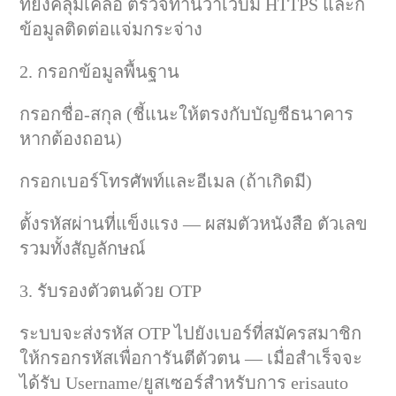
ที่ยังคลุมเคลือ ตรวจทานว่าเว็บมี HTTPS และก็
ข้อมูลติดต่อแจ่มกระจ่าง
2. กรอกข้อมูลพื้นฐาน
กรอกชื่อ-สกุล (ชี้แนะให้ตรงกับบัญชีธนาคาร
หากต้องถอน)
กรอกเบอร์โทรศัพท์และอีเมล (ถ้าเกิดมี)
ตั้งรหัสผ่านที่แข็งแรง — ผสมตัวหนังสือ ตัวเลข
รวมทั้งสัญลักษณ์
3. รับรองตัวตนด้วย OTP
ระบบจะส่งรหัส OTP ไปยังเบอร์ที่สมัครสมาชิก
ให้กรอกรหัสเพื่อการันตีตัวตน — เมื่อสำเร็จจะ
ได้รับ Username/ยูสเซอร์สำหรับการ erisauto