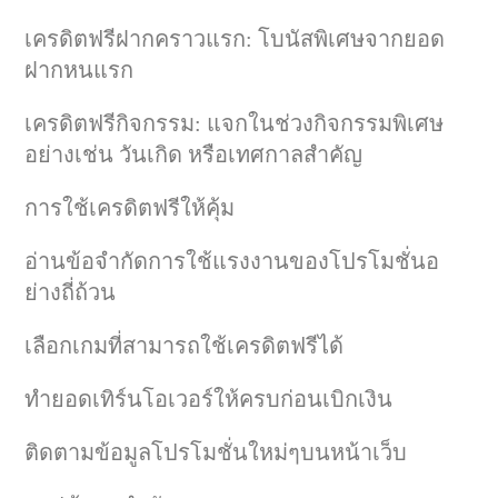
เครดิตฟรีฝากคราวแรก: โบนัสพิเศษจากยอด
ฝากหนแรก
เครดิตฟรีกิจกรรม: แจกในช่วงกิจกรรมพิเศษ
อย่างเช่น วันเกิด หรือเทศกาลสำคัญ
การใช้เครดิตฟรีให้คุ้ม
อ่านข้อจำกัดการใช้แรงงานของโปรโมชั่นอ
ย่างถี่ถ้วน
เลือกเกมที่สามารถใช้เครดิตฟรีได้
ทำยอดเทิร์นโอเวอร์ให้ครบก่อนเบิกเงิน
ติดตามข้อมูลโปรโมชั่นใหม่ๆบนหน้าเว็บ