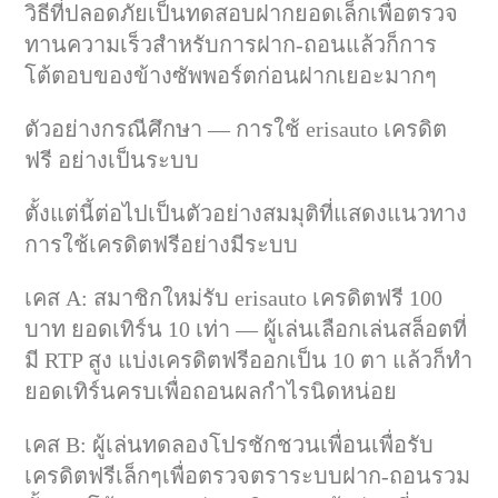
วิธีที่ปลอดภัยเป็นทดสอบฝากยอดเล็กเพื่อตรวจ
ทานความเร็วสำหรับการฝาก-ถอนแล้วก็การ
โต้ตอบของข้างซัพพอร์ตก่อนฝากเยอะมากๆ
ตัวอย่างกรณีศึกษา — การใช้ erisauto เครดิต
ฟรี อย่างเป็นระบบ
ตั้งแต่นี้ต่อไปเป็นตัวอย่างสมมุติที่แสดงแนวทาง
การใช้เครดิตฟรีอย่างมีระบบ
เคส A: สมาชิกใหม่รับ erisauto เครดิตฟรี 100
บาท ยอดเทิร์น 10 เท่า — ผู้เล่นเลือกเล่นสล็อตที่
มี RTP สูง แบ่งเครดิตฟรีออกเป็น 10 ตา แล้วก็ทำ
ยอดเทิร์นครบเพื่อถอนผลกำไรนิดหน่อย
เคส B: ผู้เล่นทดลองโปรชักชวนเพื่อนเพื่อรับ
เครดิตฟรีเล็กๆเพื่อตรวจตราระบบฝาก-ถอนรวม