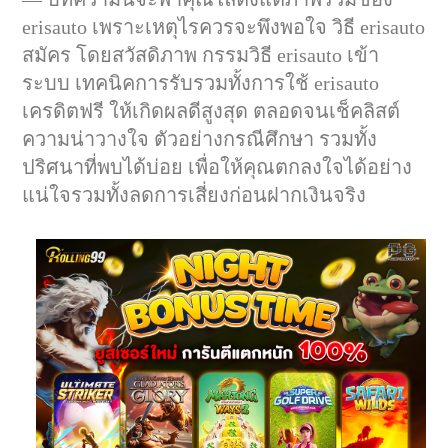
erisauto เพราะเหตุไรควรจะพึงพอใจ วิธี erisauto
สมัคร โดยสวัสดิภาพ กรรมวิธี erisauto เข้า
ระบบ เทคนิคการรับรวมทั้งการใช้ erisauto
เครดิตฟรี ให้เกิดผลดีสูงสุด ตลอดจนเช็คลิสต์
ความน่าวางใจ ตัวอย่างกรณีศึกษา รวมทั้ง
ปริศนาที่พบได้บ่อย เพื่อให้คุณตกลงใจได้อย่าง
แน่ใจรวมทั้งลดการเสี่ยงก่อนฝากเงินจริง