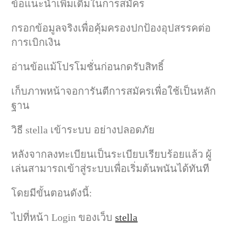
ข้อแนะนำเพิ่มเติมในการสมัคร
กรอกข้อมูลจริงเพื่อคุ้มครองปกป้องอุปสรรคต่อ
การเบิกเงิน
อ่านข้อแม้โปรโมชั่นก่อนกดรับสิทธิ์
เก็บภาพหน้าจอการันตีการสมัครเพื่อใช้เป็นหลัก
ฐาน
วิธี stella เข้าระบบ อย่างปลอดภัย
หลังจากลงทะเบียนเป็นระเบียบเรียบร้อยแล้ว ผู้
เล่นสามารถเข้าสู่ระบบเพื่อเริ่มต้นพนันได้ทันที
โดยมีขั้นตอนดังนี้:
ไปที่หน้า Login ของเว็บ
stella