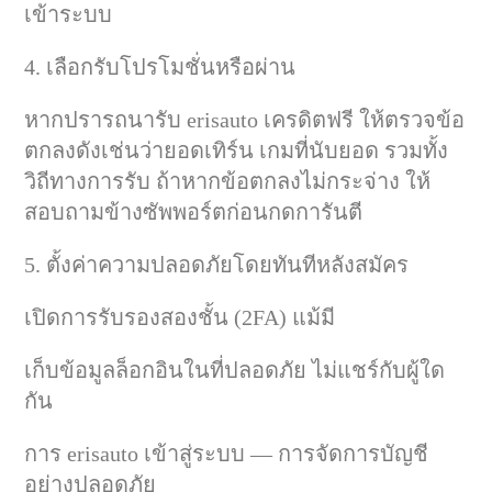
เข้าระบบ
4. เลือกรับโปรโมชั่นหรือผ่าน
หากปรารถนารับ erisauto เครดิตฟรี ให้ตรวจข้อ
ตกลงดังเช่นว่ายอดเทิร์น เกมที่นับยอด รวมทั้ง
วิถีทางการรับ ถ้าหากข้อตกลงไม่กระจ่าง ให้
สอบถามข้างซัพพอร์ตก่อนกดการันตี
5. ตั้งค่าความปลอดภัยโดยทันทีหลังสมัคร
เปิดการรับรองสองชั้น (2FA) แม้มี
เก็บข้อมูลล็อกอินในที่ปลอดภัย ไม่แชร์กับผู้ใด
กัน
การ erisauto เข้าสู่ระบบ — การจัดการบัญชี
อย่างปลอดภัย