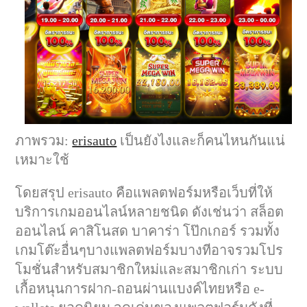
ภาพรวม:
erisauto
เป็นยังไงและก็คนไหนกันแน่
เหมาะใช้
โดยสรุป erisauto คือแพลตฟอร์มหรือเว็บที่ให้
บริการเกมออนไลน์หลายชนิด ดังเช่นว่า สล็อต
ออนไลน์ คาสิโนสด บาคาร่า โป๊กเกอร์ รวมทั้ง
เกมโต๊ะอื่นๆบางแพลตฟอร์มบางทีอาจรวมโปร
โมชั่นสำหรับสมาชิกใหม่และสมาชิกเก่า ระบบ
เกื้อหนุนการฝาก-ถอนผ่านแบงค์ไทยหรือ e-