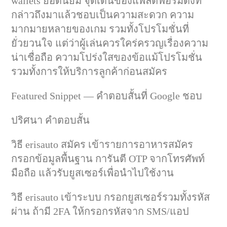
wallets ยอดนิยม จุดเด่นของแพลตฟอร์มดังที่
กล่าวถึงมาแล้วชอบเป็นความสะดวก ความ
มากมายหลายของเกม รวมทั้งโปรโมชั่นที่
ยั่วยวนใจ แต่ว่าผู้เล่นควรใคร่ครวญเรื่องความ
น่าเชื่อถือ ความโปร่งใสของข้อแม้โปรโมชั่น
รวมทั้งการให้บริการลูกค้าก่อนสมัคร
Featured Snippet — คำตอบสั้นที่ Google ชอบ
ปริศนา คำตอบสั้น
วิธี erisauto สมัคร เข้ารายการอาหารสมัคร
กรอกข้อมูลพื้นฐาน การันตี OTP จากโทรศัพท์
มือถือ แล้วรับยูสเซอร์เพื่อนำไปใช้งาน
วิธี erisauto เข้าระบบ กรอกยูสเซอร์รวมทั้งรหัส
ผ่าน ถ้ามี 2FA ให้กรอกรหัสจาก SMS/แอป