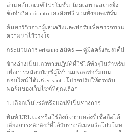
อ่านหลักเกณฑ์โปรโมชั่น โดยเฉพาะอย่างยิ่ง
ข้อจำกัด erisauto เครดิตฟรี รวมทั้งยอดเทิร์น
ค้นหารีวิวจากผู้เล่นจริงและฟอรัมเพื่อตรวจทาน
ความน่าไว้วางใจ
กระบวนการ erisauto สมัคร — คู่มือครั้งละสเต็ป
ข้างล่างเป็นแถวทางปฏิบัติที่ใช้ได้ทั่วๆไปสำหรับ
เพื่อการสมัครบัญชีผู้ใช้บนแพลตฟอร์มเกม
ออนไลน์ ได้แก่ erisauto โปรดปรับให้ตรงกับ
ฟอร์มของเว็บไซต์ที่คุณเลือก
1. เลือกเว็บไซต์หรือแอปที่เป็นทางการ
พิมพ์ URL เองหรือใช้ลิงก์จากแหล่งที่เชื่อถือได้
เลี่ยงการคลิกลิงก์ที่ได้รับจากอีเมลหรือโปรโมท