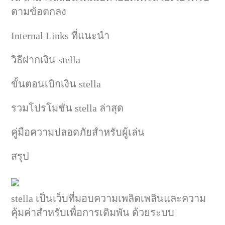
ตามข้อตกลง
Internal Links ที่แนะนำ
วิธีฝากเงิน stella
ขั้นตอนเบิกเงิน stella
รวมโปรโมชั่น stella ล่าสุด
คู่มือความปลอดภัยสำหรับผู้เล่น
สรุป
stella เป็นเว็บที่มอบความเพลิดเพลินและความ
คุ้มค่าสำหรับเพื่อการเดิมพัน ด้วยระบบ