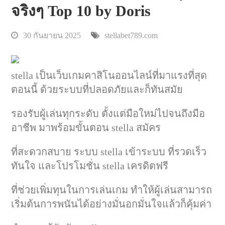
จริงๆ Top 10 by Doris
30 กันยายน 2025
stellabet789.com
stella เป็นเว็บเกมคาสิโนออนไลน์ที่มาแรงที่สุด
ตอนนี้ ด้วยระบบที่ปลอดภัยและก็ทันสมัย
รองรับผู้เล่นทุกระดับ ตั้งแต่มือใหม่ไปจนถึงมือ
อาชีพ มาพร้อมขั้นตอน stella สมัคร
ที่สะดวกสบาย ระบบ stella เข้าระบบ ที่รวดเร็ว
ทันใจ และโปรโมชั่น stella เครดิตฟรี
ที่ช่วยเพิ่มทุนในการเล่นเกม ทำให้ผู้เล่นสามารถ
เริ่มต้นการพนันได้อย่างมั่นอกมั่นใจแล้วก็คุ้มค่า