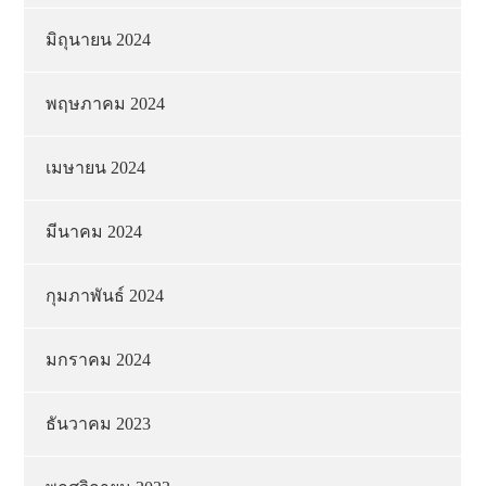
มิถุนายน 2024
พฤษภาคม 2024
เมษายน 2024
มีนาคม 2024
กุมภาพันธ์ 2024
มกราคม 2024
ธันวาคม 2023