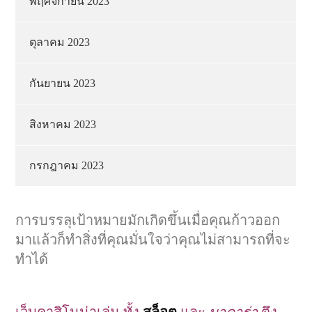
พฤศจิกายน 2023
ตุลาคม 2023
กันยายน 2023
สิงหาคม 2023
กรกฎาคม 2023
การบรรลุเป้าหมายมักเกิดขึ้นเมื่อคุณก้าวออก
มาแล้วก็ทำสิ่งที่คุณมั่นใจว่าคุณไม่สามารถที่จะ
ทำได้