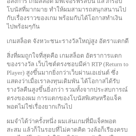
อลังการ เกมสล็อต มีฟีเจอร์ฟรีสปิน แล้วก็รอบ
โบนัสที่มากมาย ทำให้ผมสามารถสนุกสนานไป
กับเรื่องราวของเกม พร้อมกับได้โอกาสทำเงิน
ไปพร้อมๆกัน
เกมสล็อต จังหวะชนะรางวัลใหญ่สูง อัตราแตกดี
สิ่งที่ผมถูกใจที่สุดคือ เกมสล็อต อัตราการแตก
ของรางวัล เว็บไซต์ตรงชอบมีค่า RTP (Return to
Player) สูงขึ้นมากยิ่งกว่าเว็บผ่านเอเย่นต์ ซึ่ง
แสดงว่าเมื่อเราลงทุนเดิมพัน ได้โอกาสได้รับ
รางวัลคืนสูงขึ้นยิ่งกว่า รวมทั้งจากประสบการณ์
ตรงของผม การแตกของโบนัสพิเศษหรือแจ็ค
พอตไม่ใช่เรื่องยากเกินไป
ผมจำได้ว่าครั้งหนึ่ง ผมเล่นเกมที่มีแจ็คพอต
สะสม แล้วก็ในรอบที่ไม่คาดคิด วงล้อก็เรียงครบ