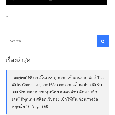
…
Search
for:
เรื่องล่าสุด
Tangtem168 คาสิโนครบทุกค่าย เข้าเล่นง่าย ฟีลดี Top
40 by Corrine tangtem168e.com สายสล็อต ฝาก 60 รับ
300 ห้ามพลาด สายทุนน้อย สมัครด่วน คัดมาแล้ว
เล่นได้ทุกเกม สล็อตเว็บตรง เข้าให้ทัน ก่อนรางวัล
หลุดมือ 16 August 69