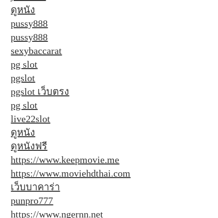
ดูหนัง
pussy888
pussy888
sexybaccarat
pg slot
pgslot
pgslot เว็บตรง
pg slot
live22slot
ดูหนัง
ดูหนังฟรี
https://www.keepmovie.me
https://www.moviehdthai.com
เว็บบาคาร่า
punpro777
https://www.ngernn.net