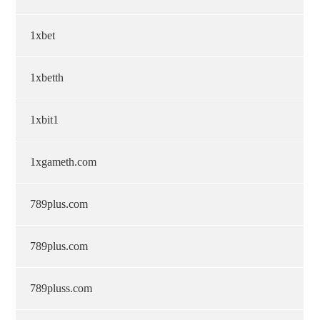
1xbet
1xbetth
1xbit1
1xgameth.com
789plus.com
789plus.com
789pluss.com