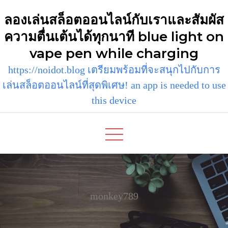
Skip
ลองเล่นสล็อตออนไลน์กับเราและสัมผัส
to
ความตื่นเต้นได้ทุกนาที blue light on
content
vape pen while charging
https://noidot.blog เตรียมพร้อมที่จะสนุกไปกับการ
เล่นสล็อตออนไลน์ที่สุดพิเศษ! an app is needed to use
this device
monkey789