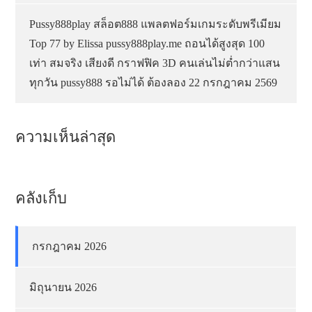
Pussy888play สล็อต888 แพลตฟอร์มเกมระดับพรีเมียม
Top 77 by Elissa pussy888play.me ถอนได้สูงสุด 100
เท่า สมจริง เสียงดี กราฟฟิค 3D คนเล่นไม่ต่ำกว่าแสน
ทุกวัน pussy888 รอไม่ได้ ต้องลอง 22 กรกฎาคม 2569
ความเห็นล่าสุด
คลังเก็บ
กรกฎาคม 2026
มิถุนายน 2026