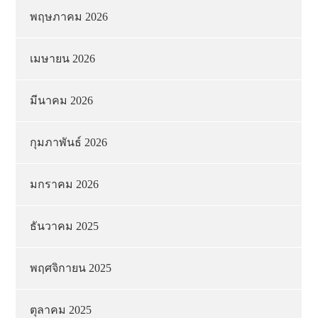
พฤษภาคม 2026
เมษายน 2026
มีนาคม 2026
กุมภาพันธ์ 2026
มกราคม 2026
ธันวาคม 2025
พฤศจิกายน 2025
ตุลาคม 2025