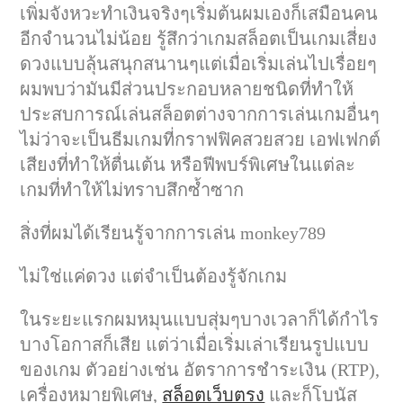
เพิ่มจังหวะทำเงินจริงๆเริ่มต้นผมเองก็เสมือนคน
อีกจำนวนไม่น้อย รู้สึกว่าเกมสล็อตเป็นเกมเสี่ยง
ดวงแบบลุ้นสนุกสนานๆแต่เมื่อเริ่มเล่นไปเรื่อยๆ
ผมพบว่ามันมีส่วนประกอบหลายชนิดที่ทำให้
ประสบการณ์เล่นสล็อตต่างจากการเล่นเกมอื่นๆ
ไม่ว่าจะเป็นธีมเกมที่กราฟฟิคสวยสวย เอฟเฟกต์
เสียงที่ทำให้ตื่นเต้น หรือฟีพบร์พิเศษในแต่ละ
เกมที่ทำให้ไม่ทราบสึกซ้ำซาก
สิ่งที่ผมได้เรียนรู้จากการเล่น monkey789
ไม่ใช่แค่ดวง แต่จำเป็นต้องรู้จักเกม
ในระยะแรกผมหมุนแบบสุ่มๆบางเวลาก็ได้กำไร
บางโอกาสก็เสีย แต่ว่าเมื่อเริ่มเล่าเรียนรูปแบบ
ของเกม ตัวอย่างเช่น อัตราการชำระเงิน (RTP),
เครื่องหมายพิเศษ,
สล็อตเว็บตรง
และก็โบนัส