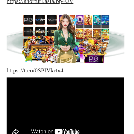
https://shorturl.asia/bp4UV
https://t.co/0SPIVkrtx4