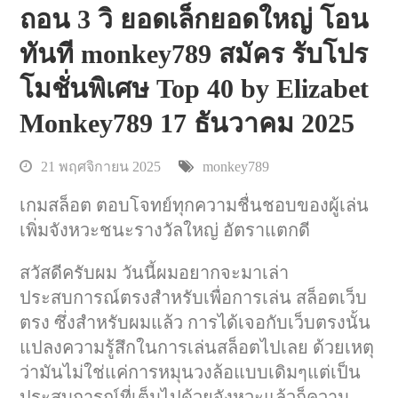
ถอน 3 วิ ยอดเล็กยอดใหญ่ โอน
ทันที monkey789 สมัคร รับโปร
โมชั่นพิเศษ Top 40 by Elizabet
Monkey789 17 ธันวาคม 2025
21 พฤศจิกายน 2025
monkey789
เกมสล็อต ตอบโจทย์ทุกความชื่นชอบของผู้เล่น
เพิ่มจังหวะชนะรางวัลใหญ่ อัตราแตกดี
สวัสดีครับผม วันนี้ผมอยากจะมาเล่า
ประสบการณ์ตรงสำหรับเพื่อการเล่น สล็อตเว็บ
ตรง ซึ่งสำหรับผมแล้ว การได้เจอกับเว็บตรงนั้น
แปลงความรู้สึกในการเล่นสล็อตไปเลย ด้วยเหตุ
ว่ามันไม่ใช่แค่การหมุนวงล้อแบบเดิมๆแต่เป็น
ประสบการณ์ที่เต็มไปด้วยจังหวะแล้วก็ความ