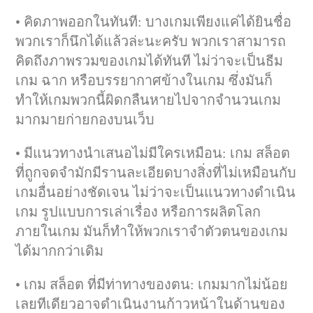
• คิดภาพออกในทันที: บางเกมเพียงแค่ได้ยินชื่อ
พวกเราก็นึกได้แล้วล่ะนะครับ พวกเราสามารถ
คิดถึงภาพรวมของเกมได้ทันที ไม่ว่าจะเป็นธีม
เกม ฉาก หรือบรรยากาศข้างในเกม ซึ่งมันก็
ทำให้เกมพวกนี้ผิดกลืนหายไปจากจำนวนเกม
มากมายก่ายกองบนเว็บ
• มีแนวทางนำเสนอไม่มีใครเหมือน: เกม สล็อต
ที่ถูกจดจำมักมีรานละเอียดบางสิ่งที่ไม่เหมือนกับ
เกมอื่นอย่างชัดเจน ไม่ว่าจะเป็นแนวทางดำเนิน
เกม รูปแบบการเล่าเรื่อง หรือการผลิตโลก
ภายในเกม มันก็ทำให้พวกเราจำตัวตนของเกม
ได้มากกว่าเดิม
• เกม สล็อต ที่มีท่าทางของตน: เกมมากไม่น้อย
เลยทีเดียวอาจดำเนินงานก้าวหน้าในด้านของ