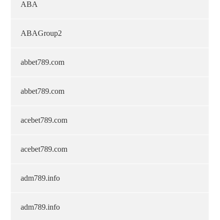
ABA
ABAGroup2
abbet789.com
abbet789.com
acebet789.com
acebet789.com
adm789.info
adm789.info