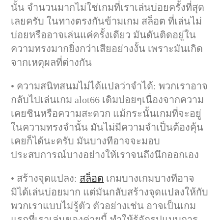
นั้น จำนวนมากไม่ใช่เกมที่เราเล่นบ่อยครั้งที่สุด
เลยครับ ในทางตรงกันข้ามเกม สล็อต ที่เล่นไม่
บ่อยหรืออาจเล่นแค่ครั้งเดียว มันดันติดอยู่ใน
ความทรงมากยิ่งกว่าเสียอย่างงั้น เพราะมันเกิด
จากเหตุผลที่ต่างกัน
• ความสนิทสนมไม่ได้แปลว่าจำได้: พวกเราอาจ
กลับไปเล่นเกม alot66 เดิมบ่อยๆเนื่องจากความ
เคยชินหรือความสะดวก แม้กระนั้นเกมที่จะอยู่
ในความทรงจำนั้น มันไม่มีความจำเป็นต้องคุ้น
เคยก็ได้นะครับ มันบางทีอาจจะมอบ
ประสบการณ์บางอย่างให้เราจนถึงนึกออกเอง
• สร้างจุดแปลง:
สล็อต
เกมบางเกมบางทีอาจ
มิได้เล่นบ่อยมาก แต่มันกลับสร้างจุดแปลงให้กับ
พวกเราแบบไม่รู้ตัว ตัวอย่างเช่น อาจเป็นเกม
แรกที่เราเล่นของค่ายนี้ ทำให้รู้จักรูปแบบการ