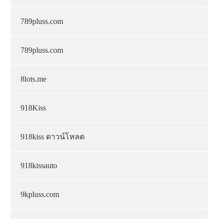
789pluss.com
789pluss.com
8lots.me
918Kiss
918kiss ดาวน์โหลด
918kissauto
9kpluss.com