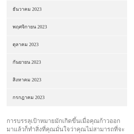
ธันวาคม 2023
พฤศจิกายน 2023
ตุลาคม 2023
กันยายน 2023
สิงหาคม 2023
กรกฎาคม 2023
การบรรลุเป้าหมายมักเกิดขึ้นเมื่อคุณก้าวออก
มาแล้วก็ทำสิ่งที่คุณมั่นใจว่าคุณไม่สามารถที่จะ