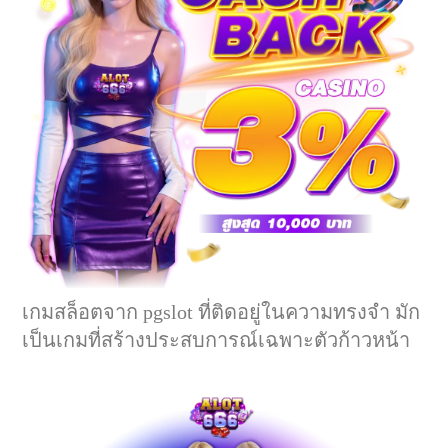
เกมสล็อตจาก pgslot ที่ติดอยู่ในความทรงจำ มัก
เป็นเกมที่สร้างประสบการณ์เฉพาะตัวก้าวหน้า