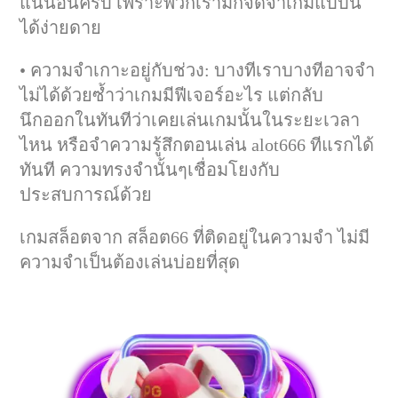
แน่นอนครับ เพราะพวกเรามักจดจำเกมแบบนี้
ได้ง่ายดาย
• ความจำเกาะอยู่กับช่วง: บางทีเราบางทีอาจจำ
ไม่ได้ด้วยซ้ำว่าเกมมีฟีเจอร์อะไร แต่กลับ
นึกออกในทันทีว่าเคยเล่นเกมนั้นในระยะเวลา
ไหน หรือจำความรู้สึกตอนเล่น alot666 ทีแรกได้
ทันที ความทรงจำนั้นๆเชื่อมโยงกับ
ประสบการณ์ด้วย
เกมสล็อตจาก สล็อต66 ที่ติดอยู่ในความจำ ไม่มี
ความจำเป็นต้องเล่นบ่อยที่สุด