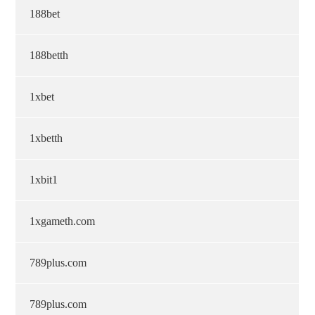
188bet
188betth
1xbet
1xbetth
1xbit1
1xgameth.com
789plus.com
789plus.com