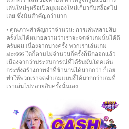
เล่นใหม่ๆหรือเปิดมุมมองใหม่เกี่ยวกับสล็อตไป
เลย ซึ่งมันสำคัญกว่ามาก
• คุณภาพสำคัญกว่าจำนวน: การเล่นหลายสิบ
ครั้งไม่ได้หมายความว่าเราจะจดจำเกมนั้นได้ดี
ครับผม เนื่องจากบางครั้ง พวกเราเล่นเกม
alot666 ใดก็ตามไม่จำนวนกี่ครั้งก็นึกออกแล้ว
เนื่องจากว่าประสบการณ์ที่ได้รับมันโดดเด่น
กระทั่งสร้างภาพจำที่ช้านานได้มากกว่า ก็เลย
ทำให้พวกเราจดจำเกมแบบงี้ได้มากกว่าเกมที่
เราเล่นไปหลายสิบครั้งนั่นเอง