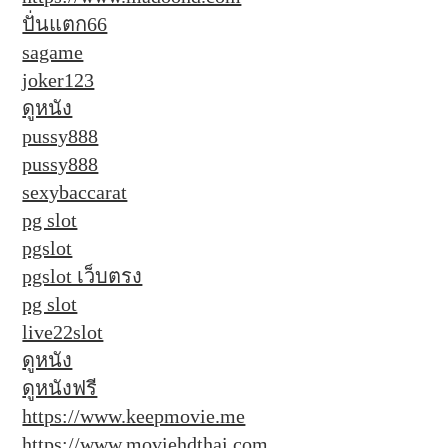
ปั่นแตก66
sagame
joker123
ดูหนัง
pussy888
pussy888
sexybaccarat
pg slot
pgslot
pgslot เว็บตรง
pg slot
live22slot
ดูหนัง
ดูหนังฟรี
https://www.keepmovie.me
https://www.moviehdthai.com