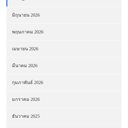
มิถุนายน 2026
พฤษภาคม 2026
เมษายน 2026
มีนาคม 2026
กุมภาพันธ์ 2026
มกราคม 2026
ธันวาคม 2025