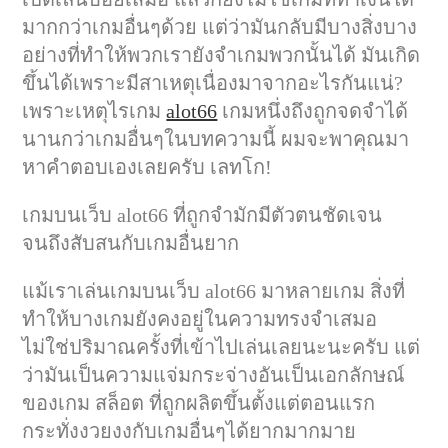
มากกว่าเกมอื่นๆด้วย แต่ว่ามันกลับมีบางสิ่งบาง
อย่างที่ทำให้พวกเรายังจำเกมพวกนั้นได้ มันเกิด
ขึ้นได้เพราะมีสาเหตุเนื่องมาจากอะไรกันแน่?
เพราะเหตุไรเกม
alot66
เกมหนึ่งถึงถูกจดจำได้
นานกว่าเกมอื่นๆในบทความนี้ ผมจะพาคุณมา
หาคำตอบเองเลยครับ เลทโก!
เกมบนเว็บ alot66 ที่ถูกจำมักมีตัวตนชัดเจน
จนถึงสับสนกับเกมอื่นยาก
แม้เราเล่นเกมบนเว็บ alot66 มาหลายเกม สิ่งที่
ทำให้บางเกมยังคงอยู่ในความทรงจำเสมอ
ไม่ใช่ปริมาณครั้งที่เข้าไปเล่นเลยนะนะครับ แต่
ว่ามันเป็นความแจ่มกระจ่างอันเป็นเอกลักษณ์
ของเกม สล็อต ที่ถูกผลิตขึ้นตั้งแต่ตอนแรก
กระทั่งงวยงงกับเกมอื่นๆได้ยากมากมาย