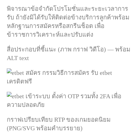
พิจารณาข้อจำกัดโปรโมชั่นและระยะเวลาการ
รับ ถ้ายังมิได้รับให้ติดต่อข้างบริการลูกค้าพร้อม
หลักฐานการสมัครหรือสกรีนช็อต เพื่อ
ข้าราชการวิเคราะห์และปรับแต่ง
สื่อประกอบที่ชี้แนะ (ภาพ กราฟ วิดีโอ) — พร้อม
ALT text
กราฟเปรียบเทียบ RTP ของเกมยอดนิยม
(PNG/SVG พร้อมคำบรรยาย)