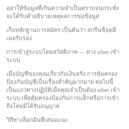
อย่าให้ข้อมูลที่เกินความจำเป็นตราบจนกระทั่ง
จะได้รับคำอธิบายเหตุผลการขอข้อมูล
เก็บหลักฐานการสมัคร เป็นต้นว่า สกรีนช็อตอี
เมลรับรอง
การเข้าสู่ระบบโดยสวัสดิภาพ — ทาง etbet เข้า
ระบบ
เมื่อบัญชีของคุณเกี่ยวกับเงินจริง การคุ้มครอง
ป้องกันบัญชีเป็นเรื่องสำคัญมากมาย ต่อไปนี้
เป็นแถวทางปฏิบัติเมื่อคุณจำเป็นต้อง etbet เข้า
ระบบ เพื่อคุ้มครองป้องกันการแฮ็กหรือการเข้า
ถึงโดยมิได้รับอนุญาต
วิถีทางล็อกอินที่เสนอแนะ