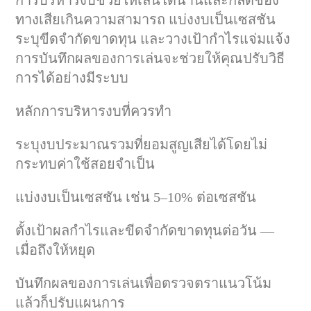
ทางเสียเกินความสามารถ แบ่งงบเป็นเซสชัน
ระบุขีดจำกัดขาดทุน และวางเป้ากำไรแจ่มแจ้ง
การบันทึกผลของการเล่นจะช่วยให้คุณปรับวิธี
การได้อย่างมีระบบ
หลักการบริหารงบที่ควรทำ
ระบุงบประมาณรวมที่ยอมสูญเสียได้โดยไม่
กระทบค่าใช้สอยจำเป็น
แบ่งงบเป็นเซสชัน เช่น 5–10% ต่อเซสชัน
ตั้งเป้าผลกำไรและขีดจำกัดขาดทุนต่อวัน —
เมื่อถึงให้หยุด
บันทึกผลของการเล่นเพื่อตรวจตราแนวโน้ม
แล้วก็ปรับแผนการ