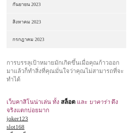
กันยายน 2023
สิงหาคม 2023
กรกฎาคม 2023
การบรรลุเป้าหมายมักเกิดขึ้นเมื่อคุณก้าวออก
มาแล้วก็ทำสิ่งที่คุณมั่นใจว่าคุณไม่สามารถที่จะ
ทำได้
เว็บคาสิโนน่าเล่น ทั้ง
สล็อต
และ
บาคาร่า
ตึง
จริงแตกบ่อยมาก
joker123
slot168