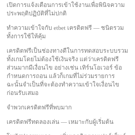
เปิดการแจ้งเตือนการเข้าใช้งานเพื่อพินิจความ
ประพฤติปฏิบัติที่ไม่ปกติ
ทำความเข้าใจกับ etbet เครดิตฟรี — ชนิดรวม
ทั้งการใช้ให้คุ้ม
เครดิตฟรีเป็นช่องทางดีในการทดสอบระบบรวม
ทั้งเกมโดยไม่ต้องใช้เงินจริง แต่ว่าเครดิตฟรี
ส่วนมากมีเงื่อนไข อย่างเช่น เทิร์นโอเวอร์ ข้อ
กำหนดการถอน แล้วก็เกมที่ไม่ร่วมรายการ
ฉะนั้นจำเป็นที่จะต้องทำความเข้าใจเงื่อนไข
ก่อนรับเสมอ
จำพวกเครดิตฟรีที่พบมาก
เครดิตฟรีทดลองเล่น — เหมาะกับผู้เริ่มต้น