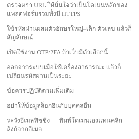
ตรวจตรา URL ให้มั่นใจว่าเป็นโดเมนหลักของ
แพลตฟอร์มรวมทั้งมี HTTPS
ใช้รหัสผ่านผสมตัวอักษรใหญ่–เล็ก ตัวเลข แล้วก็
สัญลักษณ์
เปิดใช้งาน OTP/2FA ถ้าเว็บมีตัวเลือกนี้
ออกจากระบบเมื่อใช้เครื่องสาธารณะ แล้วก็
เปลี่ยนรหัสผ่านเป็นระยะ
ข้อควรปฏิบัติตามเพิ่มเติม
อย่าให้ข้อมูลล็อกอินกับบุคคลอื่น
ระวังอีเมลฟิชชิง — พิมพ์โดเมนเองแทนคลิก
ลิงก์จากอีเมล