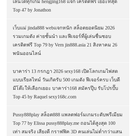
เล่นได้ทุกเกม hengjing168 แจก เครดิตฟรี เยอะที่สุด
Top 47 by Jonathon
เว็บแม่ jinda888 webแจกหนัก สล็อตยอดนิยม 2026
รวมเกมดัง ค่ายชั้นนำ และฟีเจอร์ที่ผู้เล่นชื่นชอบ
เครดิตฟรี Top 79 by Vern jin888.asia 21 สิงหาคม 26
พนันออนไลน์
บาคาร่า 13 กรกฎา 2026 sexy168 เปิดโลกเกมไพ่สด
แบบเรียลไทม์ วันเกิดรับ 500 เกมดัง ฟีเจอร์ครบ เว็บดี
มีโต๊ะให้เลือกเยอะ บาคาร่า168 สมัครปุ๊บ รับโปรปั๊บ
Top 45 by Raquel sexy168c.com
Pussy888play สล็อต888 แพลตฟอร์มเกมระดับพรีเมียม
Top 77 by Elissa pussy888play.me ถอนได้สูงสุด 100
เท่า สมจริง เสียงดี กราฟฟิค 3D คนเล่นไม่ต่ำกว่าแสน