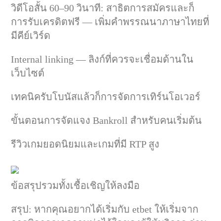
วิดีโอสั้น 60–90 วินาที: สาธิตการสมัครและก็
การรับเครดิตฟรี — เพิ่มคำพรรณนาภาษาไทยที่
มีคีย์เวิร์ด
Internal linking — ลิงก์ที่ควรจะเชื่อมด้านใน
เว็บไซต์
เทคนิครับโบนัสแล้วก็การจัดการเทิร์นโอเวอร์
ขั้นตอนการจัดแจง Bankroll สำหรับคนเริ่มต้น
รีวิวเกมยอดนิยมและเกมที่มี RTP สูง
ข้อสรุปรวมทั้งเชื้อเชิญให้ลงมือ
สรุป: หากคุณอยากได้เริ่มกับ etbet ให้เริ่มจาก