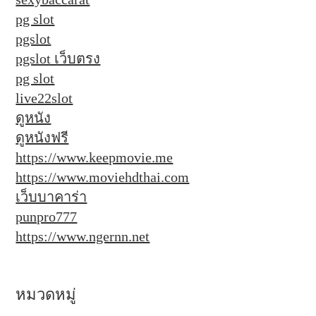
pg slot
pgslot
pgslot เว็บตรง
pg slot
live22slot
ดูหนัง
ดูหนังฟรี
https://www.keepmovie.me
https://www.moviehdthai.com
เว็บบาคาร่า
punpro777
https://www.ngernn.net
หมวดหมู่