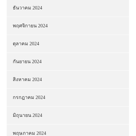
ธันวาคม 2024
พฤศจิกายน 2024
ตุลาคม 2024
กันยายน 2024
สิงหาคม 2024
กรกฎาคม 2024
มิถุนายน 2024
พฤษภาคม 2024