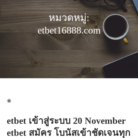
หมวดหมู่:
etbet16888.com
etbet เข้าสู่ระบบ 20 November
etbet สมัคร โบนัสเข้าชัดเจนทุก