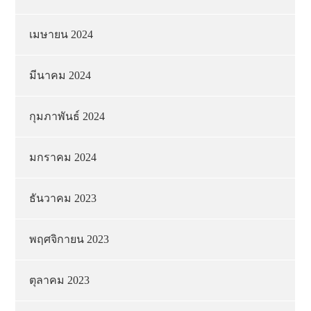
เมษายน 2024
มีนาคม 2024
กุมภาพันธ์ 2024
มกราคม 2024
ธันวาคม 2023
พฤศจิกายน 2023
ตุลาคม 2023