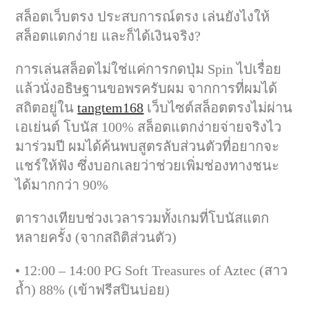
สล็อตเว็บตรง ประสบการณ์ตรง เล่นยังไงให้
สล็อตแตกง่าย และก็ได้เงินจริง?
การเล่นสล็อตไม่ใช่แค่การกดปุ่ม Spin ไปเรื่อย
แล้วนั่งอธิษฐานขอพรครับผม จากการที่ผมได้
สถิตอยู่ใน
tangtem168
เว็บไซต์สล็อตตรงไม่ผ่าน
เอเย่นต์ โบนัส 100% สล็อตแตกง่ายจ่ายจริงไว
มาร่วมปี ผมได้ค้นพบสูตรลับส่วนตัวที่อยากจะ
แชร์ให้ฟัง ซึ่งบอกเลยว่าช่วยเพิ่มช่องทางชนะ
ได้มากกว่า 90%
ตารางเทียบช่วงเวลารวมทั้งเกมที่โบนัสแตก
หลายครั้ง (จากสถิติส่วนตัว)
• 12:00 – 14:00 PG Soft Treasures of Aztec (สาว
ถ้ำ) 88% (เข้าฟรีสปินบ่อย)