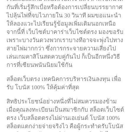
กันที่เริ่มรู้สึกเบื่อหรือต้องการเปลี่ยนบรรยากาศ
ไปลุ้นไพ่ที่จบไวภายใน 30 วินาที ผมขอแนะนำ
ให้ลองแวะไปเรียนรู้ข้อมูลเพิ่มเติมนอกเหนือ
จากนี้ที่ เว็บไซต์บาคาร่าเว็บไซต์ตรง มองขอรับ
เพราะบางวันดวงพวกเราบางทีอาจจะพุ่งไปทาง
สายไพ่มากกว่า ซึ่งการกระจายความเสี่ยงไป
เล่นเกมคาสิโนสดควบคู่กันไป ก็เป็นอีกหนึ่งวิธี
การที่เซียนพนันนิยมใช้กัน
สล็อตเว็บตรง เทคนิคการบริหารเงินลงทุน เพื่อ
รับ โบนัส 100% ให้คุ้มค่าที่สุด
สิทธิประโยชน์อย่างหนึ่งที่ไม่สมควรมองข้าม
เมื่อคุณลงทะเบียนเป็นสมาชิกกับ สล็อตเว็บไซต์
ตรง เว็บสล็อตตรงไม่ผ่านเอเย่นต์ โบนัส 100%
สล็อตแตกง่ายจ่ายจริงไว คือผู้กระทำดรับโบนัส