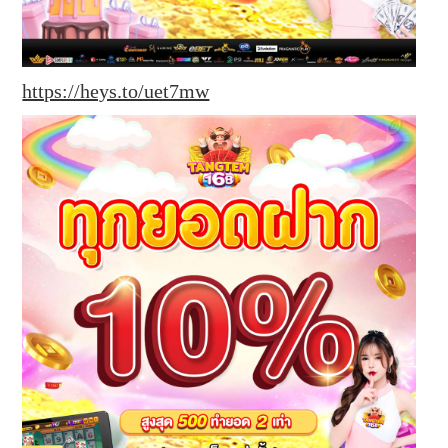
https://heys.to/uet7mw