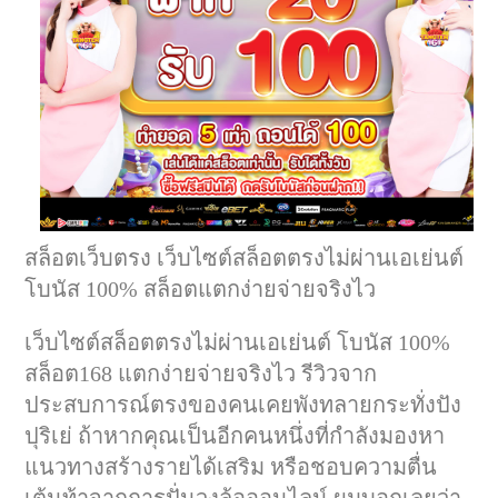
สล็อตเว็บตรง เว็บไซต์สล็อตตรงไม่ผ่านเอเย่นต์
โบนัส 100% สล็อตแตกง่ายจ่ายจริงไว
เว็บไซต์สล็อตตรงไม่ผ่านเอเย่นต์ โบนัส 100%
สล็อต168 แตกง่ายจ่ายจริงไว รีวิวจาก
ประสบการณ์ตรงของคนเคยพังทลายกระทั่งปัง
ปุริเย่ ถ้าหากคุณเป็นอีกคนหนึ่งที่กำลังมองหา
แนวทางสร้างรายได้เสริม หรือชอบความตื่น