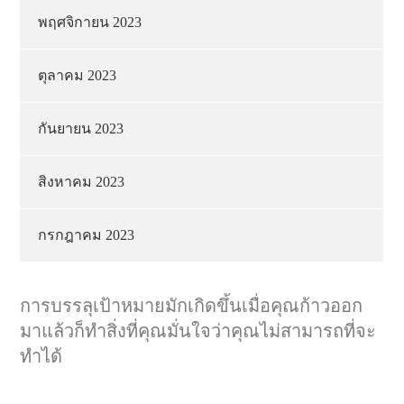
พฤศจิกายน 2023
ตุลาคม 2023
กันยายน 2023
สิงหาคม 2023
กรกฎาคม 2023
การบรรลุเป้าหมายมักเกิดขึ้นเมื่อคุณก้าวออก
มาแล้วก็ทำสิ่งที่คุณมั่นใจว่าคุณไม่สามารถที่จะ
ทำได้