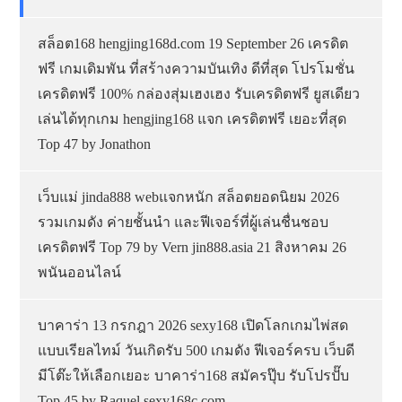
สล็อต168 hengjing168d.com 19 September 26 เครดิต
ฟรี เกมเดิมพัน ที่สร้างความบันเทิง ดีที่สุด โปรโมชั่น
เครดิตฟรี 100% กล่องสุ่มเฮงเฮง รับเครดิตฟรี ยูสเดียว
เล่นได้ทุกเกม hengjing168 แจก เครดิตฟรี เยอะที่สุด
Top 47 by Jonathon
เว็บแม่ jinda888 webแจกหนัก สล็อตยอดนิยม 2026
รวมเกมดัง ค่ายชั้นนำ และฟีเจอร์ที่ผู้เล่นชื่นชอบ
เครดิตฟรี Top 79 by Vern jin888.asia 21 สิงหาคม 26
พนันออนไลน์
บาคาร่า 13 กรกฎา 2026 sexy168 เปิดโลกเกมไพ่สด
แบบเรียลไทม์ วันเกิดรับ 500 เกมดัง ฟีเจอร์ครบ เว็บดี
มีโต๊ะให้เลือกเยอะ บาคาร่า168 สมัครปุ๊บ รับโปรปั๊บ
Top 45 by Raquel sexy168c.com