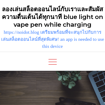
Skip
ลองเล่นสล็อตออนไลน์กับเราและสัมผัส
to
ความตื่นเต้นได้ทุกนาที blue light on
content
vape pen while charging
https://noidot.blog เตรียมพร้อมที่จะสนุกไปกับการ
เล่นสล็อตออนไลน์ที่สุดพิเศษ! an app is needed to use
this device