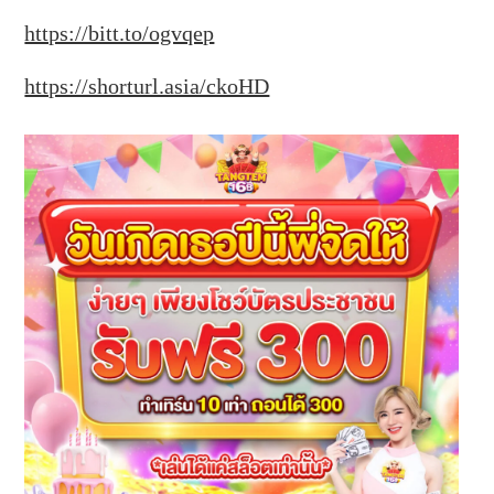
https://bitt.to/ogvqep
https://shorturl.asia/ckoHD