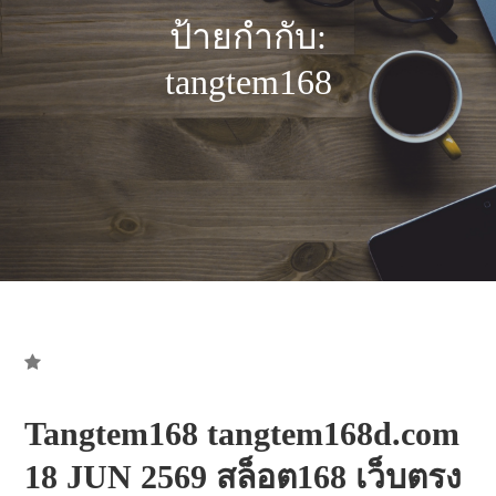
ป้ายกำกับ:
tangtem168
Tangtem168 tangtem168d.com
18 JUN 2569 สล็อต168 เว็บตรง