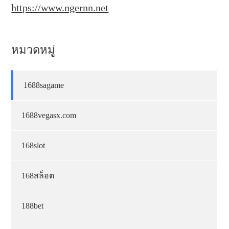
https://www.ngernn.net
หมวดหมู่
1688sagame
1688vegasx.com
168slot
168สล็อต
188bet