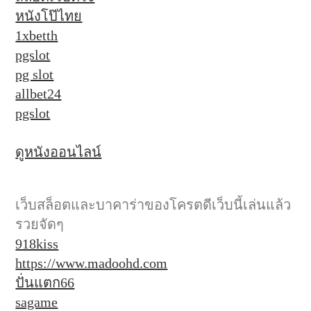
หนังโป๊ไทย
1xbetth
pgslot
pg slot
allbet24
pgslot
ดูหนังออนไลน์
เว็บสล็อตและบาคาร่าของโครตดีเว็บนี้เล่นแล้ว
รวยจัดๆ
918kiss
https://www.madoohd.com
ปั่นแตก66
sagame