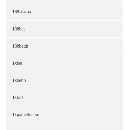
168สล็อต
188bet
188betth
1xbet
1xbetth
1xbit1
1xgameth.com