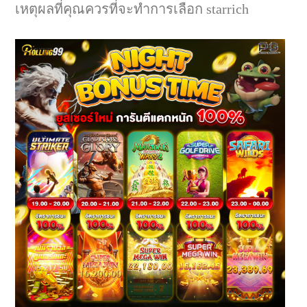
เหตุผลที่คุณควรที่จะทำการเลือก starrich