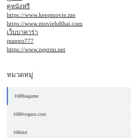
ดูหนังฟรี
https://www.keepmovie.me
https://www.moviehdthai.com
เว็บบาคาร่า
punpro777
https://www.ngernn.net
หมวดหมู่
1688sagame
1688vegasx.com
168slot