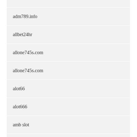
adm789.info
allbet24hr
allone745s.com
allone745s.com
alot66
alot666
amb slot