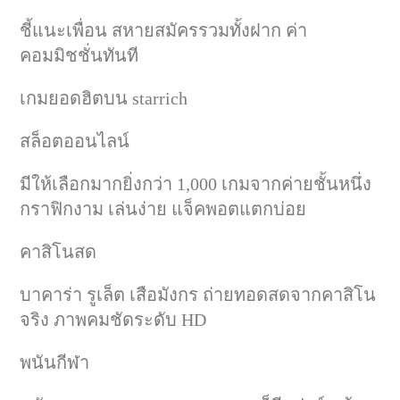
ชี้แนะเพื่อน สหายสมัครรวมทั้งฝาก ค่า
คอมมิชชั่นทันที
เกมยอดฮิตบน starrich
สล็อตออนไลน์
มีให้เลือกมากยิ่งกว่า 1,000 เกมจากค่ายชั้นหนึ่ง
กราฟิกงาม เล่นง่าย แจ็คพอตแตกบ่อย
คาสิโนสด
บาคาร่า รูเล็ต เสือมังกร ถ่ายทอดสดจากคาสิโน
จริง ภาพคมชัดระดับ HD
พนันกีฬา