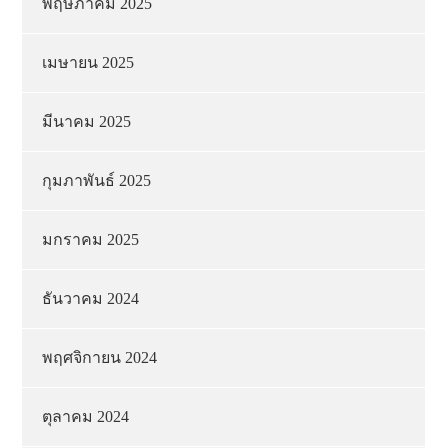
พฤษภาคม 2025
เมษายน 2025
มีนาคม 2025
กุมภาพันธ์ 2025
มกราคม 2025
ธันวาคม 2024
พฤศจิกายน 2024
ตุลาคม 2024