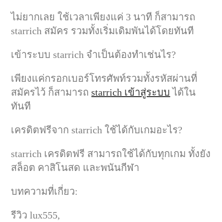
ไม่ยากเลย ใช้เวลาเพียงแค่ 3 นาที ก็สามารถ
starrich สมัคร รวมทั้งเริ่มเดิมพันได้โดยทันที
เข้าระบบ starrich จำเป็นต้องทำเช่นไร?
เพียงแค่กรอกเบอร์โทรศัพท์รวมทั้งรหัสผ่านที่
สมัครไว้ ก็สามารถ
starrich เข้าสู่ระบบ
ได้ใน
ทันที
เครดิตฟรีจาก starrich ใช้ได้กับเกมอะไร?
starrich เครดิตฟรี สามารถใช้ได้กับทุกเกม ทั้งยัง
สล็อต คาสิโนสด และพนันกีฬา
บทความที่เกี่ยว:
รีวิว lux555,