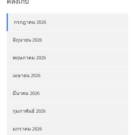
คลังเก็บ
กรกฎาคม 2026
มิถุนายน 2026
พฤษภาคม 2026
เมษายน 2026
มีนาคม 2026
กุมภาพันธ์ 2026
มกราคม 2026