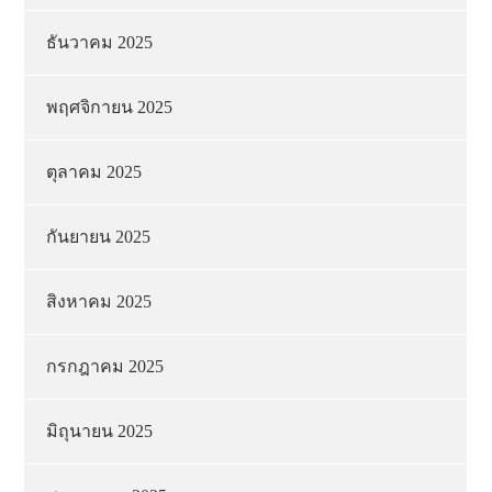
ธันวาคม 2025
พฤศจิกายน 2025
ตุลาคม 2025
กันยายน 2025
สิงหาคม 2025
กรกฎาคม 2025
มิถุนายน 2025