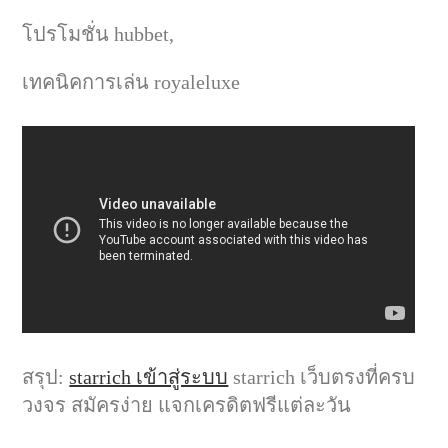
โปรโมชั่น hubbet,
เทคนิคการเล่น royaleluxe
สรุป:
starrich เข้าสู่ระบบ
starrich เว็บตรงที่ครบ
วงจร สมัครง่าย แจกเครดิตฟรีแต่ละวัน