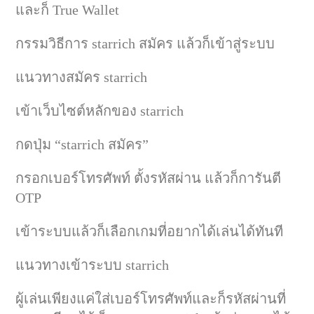
และก็ True Wallet
กรรมวิธีการ starrich สมัคร แล้วก็เข้าสู่ระบบ
แนวทางสมัคร starrich
เข้าเว็บไซต์หลักของ starrich
กดปุ่ม “starrich สมัคร”
กรอกเบอร์โทรศัพท์ ตั้งรหัสผ่าน แล้วก็การันตี
OTP
เข้าระบบแล้วก็เลือกเกมที่อยากได้เล่นได้ทันที
แนวทางเข้าระบบ starrich
ผู้เล่นเพียงแค่ใส่เบอร์โทรศัพท์และก็รหัสผ่านที่