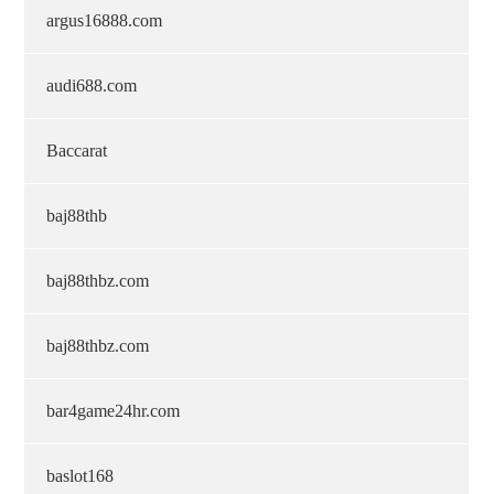
argus16888.com
audi688.com
Baccarat
baj88thb
baj88thbz.com
baj88thbz.com
bar4game24hr.com
baslot168