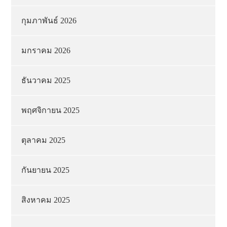
กุมภาพันธ์ 2026
มกราคม 2026
ธันวาคม 2025
พฤศจิกายน 2025
ตุลาคม 2025
กันยายน 2025
สิงหาคม 2025