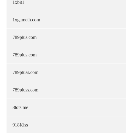
1xbit1
1xgameth.com
789plus.com
789plus.com
789pluss.com
789pluss.com
8lots.me
918Kiss