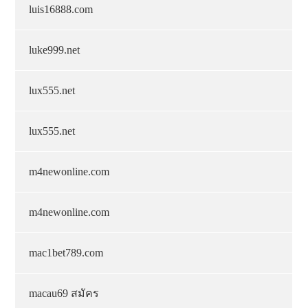
luis16888.com
luke999.net
lux555.net
lux555.net
m4newonline.com
m4newonline.com
mac1bet789.com
macau69 สมัคร