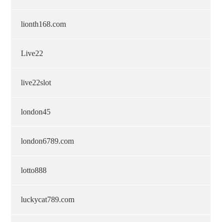
lionth168.com
Live22
live22slot
london45
london6789.com
lotto888
luckycat789.com