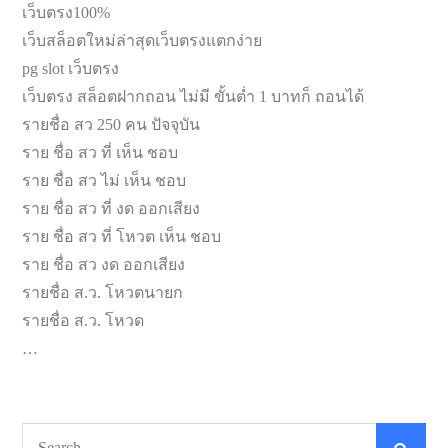
เว็บตรง100%
เว็บสล็อตใหม่ล่าสุดเว็บตรงแตกง่าย
pg slot เว็บตรง
เว็บตรง สล็อตฝากถอน ไม่มี ขั้นต่ำ 1 บาทก็ ถอนได้
รายชื่อ สว 250 คน ปัจจุบัน
ราย ชื่อ สว ที่ เห็น ชอบ
ราย ชื่อ สว ไม่ เห็น ชอบ
ราย ชื่อ สว ที่ งด ออกเสียง
ราย ชื่อ สว ที่ โหวต เห็น ชอบ
ราย ชื่อ สว งด ออกเสียง
รายชื่อ ส.ว. โหวตนายก
รายชื่อ ส.ว. โหวด
…
Search