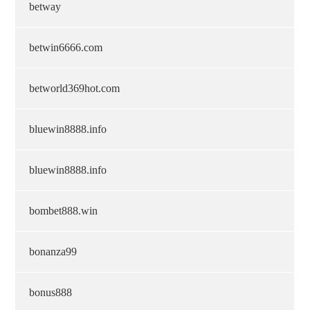
betway
betwin6666.com
betworld369hot.com
bluewin8888.info
bluewin8888.info
bombet888.win
bonanza99
bonus888