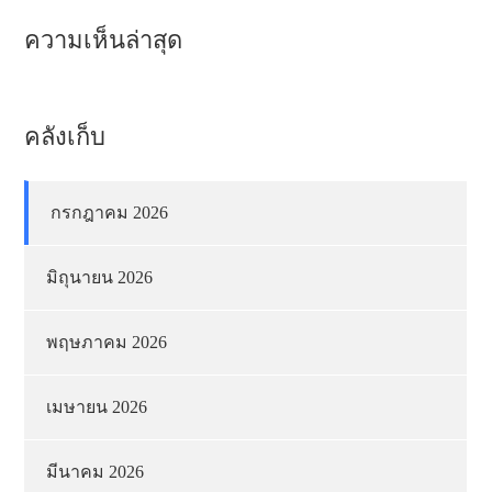
ความเห็นล่าสุด
คลังเก็บ
กรกฎาคม 2026
มิถุนายน 2026
พฤษภาคม 2026
เมษายน 2026
มีนาคม 2026