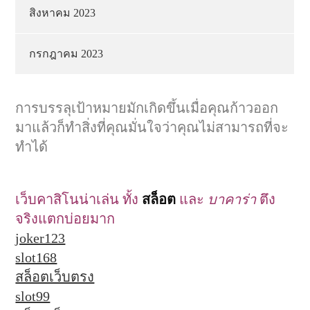
สิงหาคม 2023
กรกฎาคม 2023
การบรรลุเป้าหมายมักเกิดขึ้นเมื่อคุณก้าวออก
มาแล้วก็ทำสิ่งที่คุณมั่นใจว่าคุณไม่สามารถที่จะ
ทำได้
เว็บคาสิโนน่าเล่น ทั้ง
สล็อต
และ
บาคาร่า
ตึง
จริงแตกบ่อยมาก
joker123
slot168
สล็อตเว็บตรง
slot99