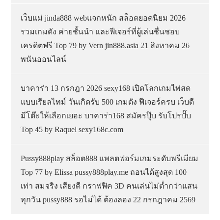
เว็บแม่ jinda888 webแจกหนัก สล็อตยอดนิยม 2026
รวมเกมดัง ค่ายชั้นนำ และฟีเจอร์ที่ผู้เล่นชื่นชอบ
เครดิตฟรี Top 79 by Vern jin888.asia 21 สิงหาคม 26
พนันออนไลน์
บาคาร่า 13 กรกฎา 2026 sexy168 เปิดโลกเกมไพ่สด
แบบเรียลไทม์ วันเกิดรับ 500 เกมดัง ฟีเจอร์ครบ เว็บดี
มีโต๊ะให้เลือกเยอะ บาคาร่า168 สมัครปุ๊บ รับโปรปั๊บ
Top 45 by Raquel sexy168c.com
Pussy888play สล็อต888 แพลตฟอร์มเกมระดับพรีเมียม
Top 77 by Elissa pussy888play.me ถอนได้สูงสุด 100
เท่า สมจริง เสียงดี กราฟฟิค 3D คนเล่นไม่ต่ำกว่าแสน
ทุกวัน pussy888 รอไม่ได้ ต้องลอง 22 กรกฎาคม 2569