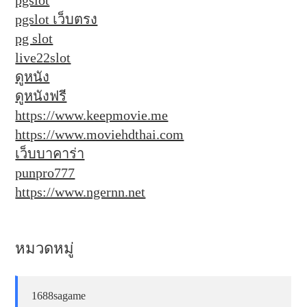
pgslot
pgslot เว็บตรง
pg slot
live22slot
ดูหนัง
ดูหนังฟรี
https://www.keepmovie.me
https://www.moviehdthai.com
เว็บบาคาร่า
punpro777
https://www.ngernn.net
หมวดหมู่
1688sagame