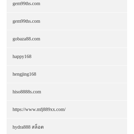
gem99ths.com
gem99ths.com
gobaza88.com
happy168
hengjing168
hiso8888s.com
https://www.mfj889xx.com/
hydra888 สล็อต