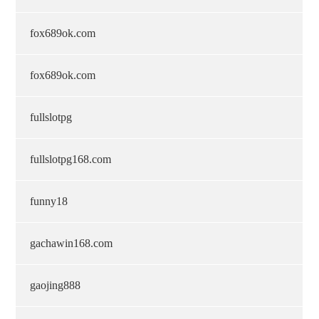
fox689ok.com
fox689ok.com
fullslotpg
fullslotpg168.com
funny18
gachawin168.com
gaojing888