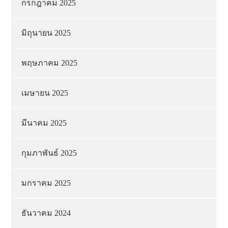
กรกฎาคม 2025
มิถุนายน 2025
พฤษภาคม 2025
เมษายน 2025
มีนาคม 2025
กุมภาพันธ์ 2025
มกราคม 2025
ธันวาคม 2024