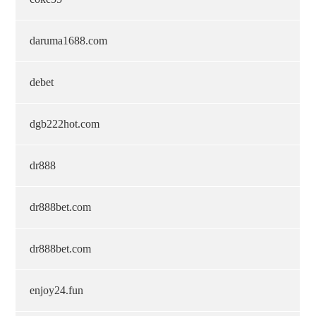
daruma1688.com
debet
dgb222hot.com
dr888
dr888bet.com
dr888bet.com
enjoy24.fun