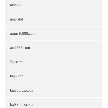
alot666
amb slot
argus16888.com
audi688.com
Baccarat
baj88thb
baj88thbz.com
baj88thbz.com