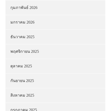
กุมภาพันธ์ 2026
มกราคม 2026
ธันวาคม 2025
พฤศจิกายน 2025
ตุลาคม 2025
กันยายน 2025
สิงหาคม 2025
กรกฎาคม 2025