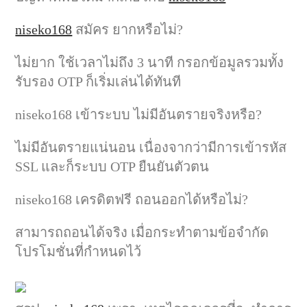
niseko168
สมัคร ยากหรือไม่?
ไม่ยาก ใช้เวลาไม่ถึง 3 นาที กรอกข้อมูลรวมทั้ง
รับรอง OTP ก็เริ่มเล่นได้ทันที
niseko168 เข้าระบบ ไม่มีอันตรายจริงหรือ?
ไม่มีอันตรายแน่นอน เนื่องจากว่ามีการเข้ารหัส
SSL และก็ระบบ OTP ยืนยันตัวตน
niseko168 เครดิตฟรี ถอนออกได้หรือไม่?
สามารถถอนได้จริง เมื่อกระทำตามข้อจำกัด
โปรโมชั่นที่กำหนดไว้