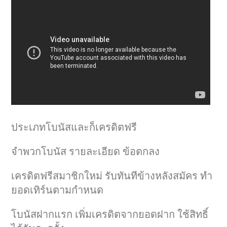
ประเภทโบนัสและก็เครดิตฟรี
จำพวกโบนัส รายละเอียด ข้อตกลง
เครดิตฟรีสมาชิกใหม่ รับทันทีข้างหลังสมัคร ทำ
ยอดเทิร์นตามกำหนด
โบนัสฝากแรก เพิ่มเครดิตจากยอดฝาก ใช้สิทธิ์