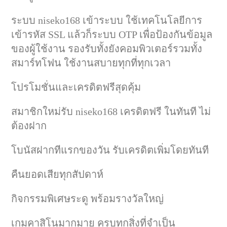
ระบบ niseko168 เข้าระบบ ใช้เทคโนโลยีการ
เข้ารหัส SSL แล้วก็ระบบ OTP เพื่อป้องกันข้อมูล
ของผู้ใช้งาน รองรับทั้งยังคอมพิวเตอร์รวมทั้ง
สมาร์ทโฟน ใช้งานสบายทุกที่ทุกเวลา
โปรโมชั่นและเครดิตฟรีสุดคุ้ม
สมาชิกใหม่รับ niseko168 เครดิตฟรี ในทันที ไม่
ต้องฝาก
โบนัสฝากทีแรกของวัน รับเครดิตเพิ่มโดยทันที
คืนยอดเสียทุกสัปดาห์
กิจกรรมพิเศษระดู พร้อมรางวัลใหญ่
เกมคาสิโนมากมาย ครบทุกสิ่งที่จำเป็น