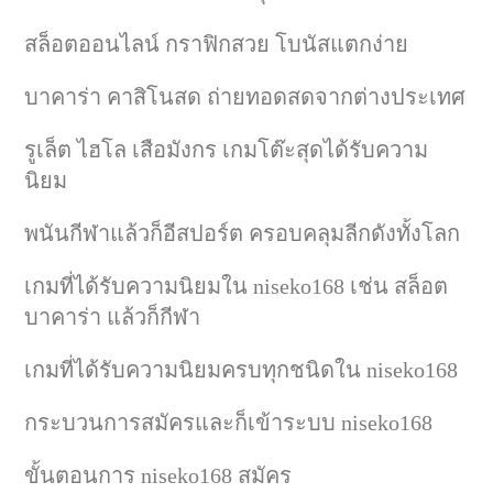
สล็อตออนไลน์ กราฟิกสวย โบนัสแตกง่าย
บาคาร่า คาสิโนสด ถ่ายทอดสดจากต่างประเทศ
รูเล็ต ไฮโล เสือมังกร เกมโต๊ะสุดได้รับความ
นิยม
พนันกีฬาแล้วก็อีสปอร์ต ครอบคลุมลีกดังทั้งโลก
เกมที่ได้รับความนิยมใน niseko168 เช่น สล็อต
บาคาร่า แล้วก็กีฬา
เกมที่ได้รับความนิยมครบทุกชนิดใน niseko168
กระบวนการสมัครและก็เข้าระบบ niseko168
ขั้นตอนการ niseko168 สมัคร