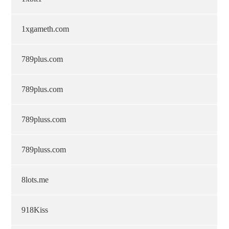
1xgameth.com
789plus.com
789plus.com
789pluss.com
789pluss.com
8lots.me
918Kiss