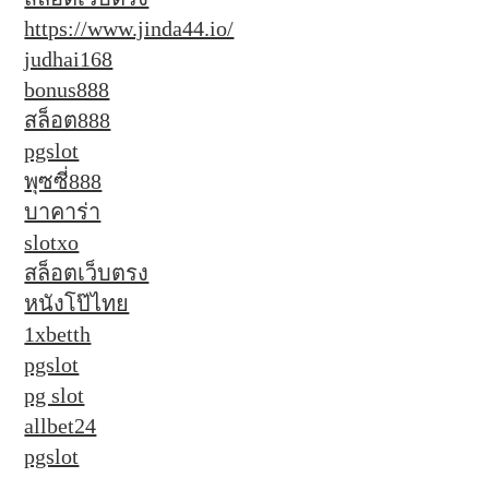
https://www.jinda44.io/
judhai168
bonus888
สล็อต888
pgslot
พุซซี่888
บาคาร่า
slotxo
สล็อตเว็บตรง
หนังโป๊ไทย
1xbetth
pgslot
pg slot
allbet24
pgslot