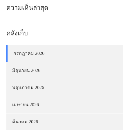
ความเห็นล่าสุด
คลังเก็บ
กรกฎาคม 2026
มิถุนายน 2026
พฤษภาคม 2026
เมษายน 2026
มีนาคม 2026