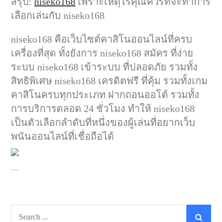
สรุป:
niseko168
เพราะเหตุไรคุณควรที่จะทำการ
เลือกเล่นกับ niseko168
niseko168 คือเว็บไซต์คาสิโนออนไลน์ที่ครบ
เครื่องที่สุด ทั้งยังการ niseko168 สมัคร ที่ง่าย
ระบบ niseko168 เข้าระบบ ที่ปลอดภัย รวมทั้ง
สิทธิพิเศษ niseko168 เครดิตฟรี ที่คุ้ม รวมทั้งเกม
คาสิโนครบทุกประเภท ฝากถอนออโต้ รวมทั้ง
การบริการตลอด 24 ชั่วโมง ทำให้ niseko168
เป็นตัวเลือกลำดับที่หนึ่งของผู้เล่นที่อยากเว็บ
พนันออนไลน์ที่เชื่อถือได้
…
Search