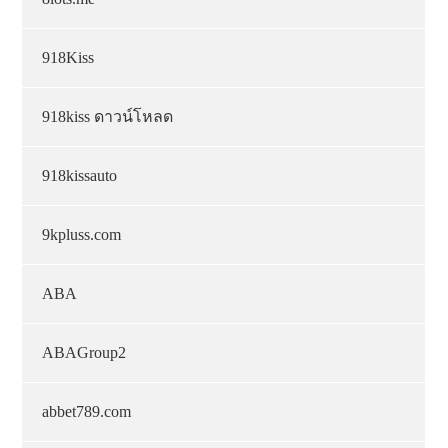
918Kiss
918kiss ดาวน์โหลด
918kissauto
9kpluss.com
ABA
ABAGroup2
abbet789.com