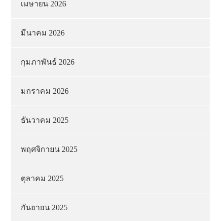
เมษายน 2026
มีนาคม 2026
กุมภาพันธ์ 2026
มกราคม 2026
ธันวาคม 2025
พฤศจิกายน 2025
ตุลาคม 2025
กันยายน 2025