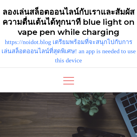
Skip
ลองเล่นสล็อตออนไลน์กับเราและสัมผัส
to
ความตื่นเต้นได้ทุกนาที blue light on
content
vape pen while charging
https://noidot.blog เตรียมพร้อมที่จะสนุกไปกับการ
เล่นสล็อตออนไลน์ที่สุดพิเศษ! an app is needed to use
this device