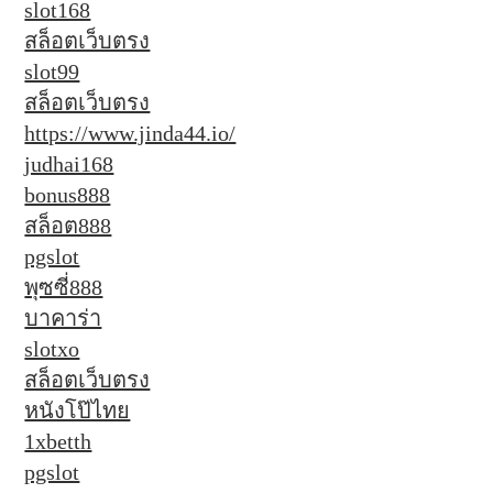
slot168
สล็อตเว็บตรง
slot99
สล็อตเว็บตรง
https://www.jinda44.io/
judhai168
bonus888
สล็อต888
pgslot
พุซซี่888
บาคาร่า
slotxo
สล็อตเว็บตรง
หนังโป๊ไทย
1xbetth
pgslot