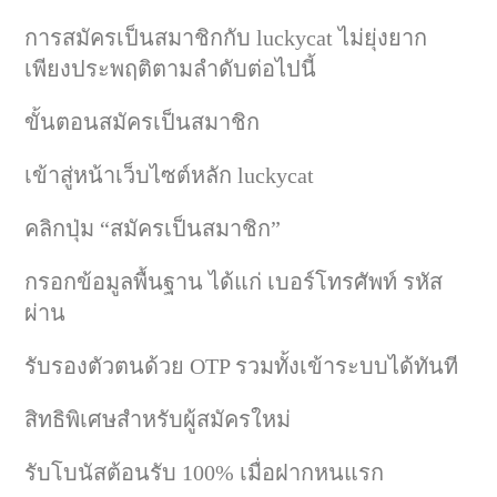
การสมัครเป็นสมาชิกกับ luckycat ไม่ยุ่งยาก
เพียงประพฤติตามลำดับต่อไปนี้
ขั้นตอนสมัครเป็นสมาชิก
เข้าสู่หน้าเว็บไซต์หลัก luckycat
คลิกปุ่ม “สมัครเป็นสมาชิก”
กรอกข้อมูลพื้นฐาน ได้แก่ เบอร์โทรศัพท์ รหัส
ผ่าน
รับรองตัวตนด้วย OTP รวมทั้งเข้าระบบได้ทันที
สิทธิพิเศษสำหรับผู้สมัครใหม่
รับโบนัสต้อนรับ 100% เมื่อฝากหนแรก