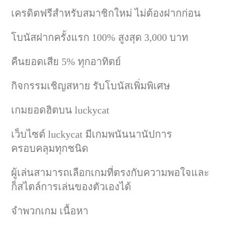
เครดิตฟรีสำหรับสมาชิกใหม่ ไม่ต้องฝากก่อน
โบนัสฝากครั้งแรก 100% สูงสุด 3,000 บาท
คืนยอดเสีย 5% ทุกอาทิตย์
กิจกรรมเชิญสหาย รับโบนัสเพิ่มพิเศษ
เกมยอดฮิตบน luckycat
เว็บไซต์ luckycat มีเกมพนันนานัปการ
ครอบคลุมทุกชนิด
ผู้เล่นสามารถเลือกเกมที่ตรงกับความพอใจและ
ก็สไตล์การเล่นของตัวเองได้
จำพวกเกม เนื้อหา