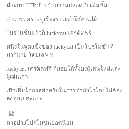
มีระบบ OTP สำหรับความปลอดภัยเพิ่มขึ้น
สามารถตรวจดูเรื่องราวเข้าใช้งานได้
โปรโมชั่นแล้วก็ luckycat เครดิตฟรี
หนึ่งในจุดแข็งของ luckycat เป็นโปรโมชั่นที่
มากมาย โดยเฉพาะ
luckycat เครดิตฟรี ที่มอบให้ทั้งยังผู้เล่นใหม่และ
ผู้เล่นเก่า
เพื่อเพิ่มโอกาสสำหรับในการทำกำไรโดยไม่ต้อง
ลงทุนเยอะแยะ
ตัวอย่างโปรโมชั่นยอดนิยม