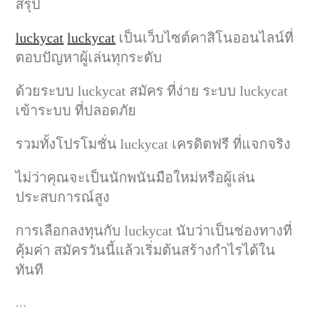
สรุป
luckycat
luckycat
เป็นเว็บไซต์คาสิโนออนไลน์ที่
ตอบปัญหาผู้เล่นทุกระดับ
ด้วยระบบ luckycat สมัคร ที่ง่าย ระบบ luckycat
เข้าระบบ ที่ปลอดภัย
รวมทั้งโปรโมชั่น luckycat เครดิตฟรี ที่แจกจริง
ไม่ว่าคุณจะเป็นนักพนันมือใหม่หรือผู้เล่น
ประสบการณ์สูง
การเลือกลงทุนกับ luckycat นับว่าเป็นช่องทางที่
คุ้มค่า สมัครวันนี้แล้วเริ่มต้นสร้างกำไรได้ใน
ทันที
…