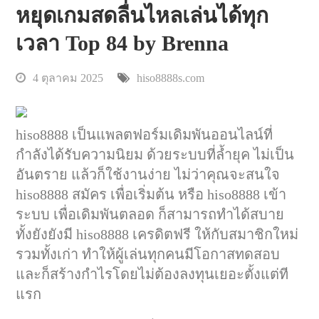
หยุดเกมสดลื่นไหลเล่นได้ทุก
เวลา Top 84 by Brenna
4 ตุลาคม 2025
hiso8888s.com
hiso8888 เป็นแพลตฟอร์มเดิมพันออนไลน์ที่
กำลังได้รับความนิยม ด้วยระบบที่ล้ำยุค ไม่เป็น
อันตราย แล้วก็ใช้งานง่าย ไม่ว่าคุณจะสนใจ
hiso8888 สมัคร เพื่อเริ่มต้น หรือ hiso8888 เข้า
ระบบ เพื่อเดิมพันตลอด ก็สามารถทำได้สบาย
ทั้งยังยังมี hiso8888 เครดิตฟรี ให้กับสมาชิกใหม่
รวมทั้งเก่า ทำให้ผู้เล่นทุกคนมีโอกาสทดสอบ
และก็สร้างกำไรโดยไม่ต้องลงทุนเยอะตั้งแต่ที
แรก