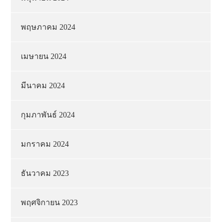
พฤษภาคม 2024
เมษายน 2024
มีนาคม 2024
กุมภาพันธ์ 2024
มกราคม 2024
ธันวาคม 2023
พฤศจิกายน 2023