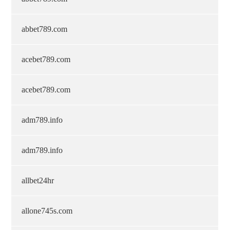
abbet789.com
acebet789.com
acebet789.com
adm789.info
adm789.info
allbet24hr
allone745s.com