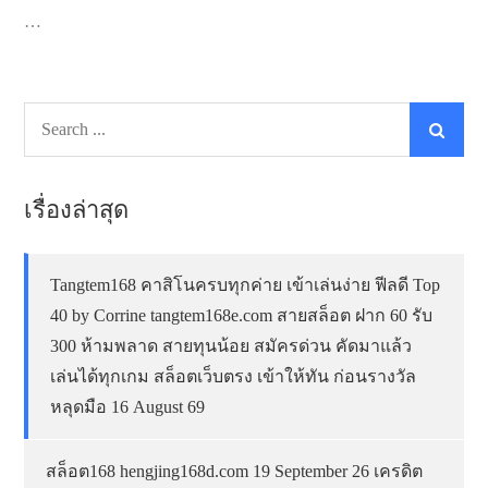
…
Search
for:
เรื่องล่าสุด
Tangtem168 คาสิโนครบทุกค่าย เข้าเล่นง่าย ฟีลดี Top
40 by Corrine tangtem168e.com สายสล็อต ฝาก 60 รับ
300 ห้ามพลาด สายทุนน้อย สมัครด่วน คัดมาแล้ว
เล่นได้ทุกเกม สล็อตเว็บตรง เข้าให้ทัน ก่อนรางวัล
หลุดมือ 16 August 69
สล็อต168 hengjing168d.com 19 September 26 เครดิต