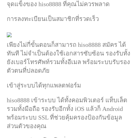
จุดแข็งของ hiso8888 ที่คุณไม่ควรพลาด
การลงทะเบียนเป็นสมาชิกที่รวดเร็ว
เพียงไม่กี่ขั้นตอนก็สามารถ hiso8888 สมัคร ได้
ทันที ไม่จำเป็นต้องใช้เอกสารซับซ้อน รองรับทั้ง
ยังเบอร์โทรศัพท์รวมทั้งอีเมล พร้อมระบบรับรอง
ตัวตนที่ปลอดภัย
เข้าสู่ระบบได้ทุกแพลตฟอร์ม
hiso8888 เข้าระบบ ได้ทั้งคอมพิวเตอร์ แท็บเล็ต
รวมทั้งมือถือ รองรับอีกทั้ง iOS แล้วก็ Android
พร้อมระบบ SSL ที่ช่วยคุ้มครองป้องกันข้อมูล
ส่วนตัวของคุณ