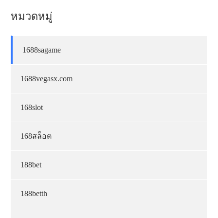
หมวดหมู่
1688sagame
1688vegasx.com
168slot
168สล็อต
188bet
188betth