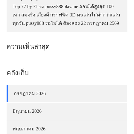
Top 77 by Elissa pussy888play.me ถอนได้สูงสุด 100
เท่า สมจริง เสียงดี กราฟฟิค 3D คนเล่นไม่ต่ำกว่าแสน
ทุกวัน pussy888 รอไม่ได้ ต้องลอง 22 กรกฎาคม 2569
ความเห็นล่าสุด
คลังเก็บ
กรกฎาคม 2026
มิถุนายน 2026
พฤษภาคม 2026