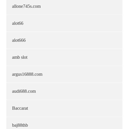
allone745s.com
alot66
alot666
amb slot
argus16888.com
audi688.com
Baccarat
baj88thb