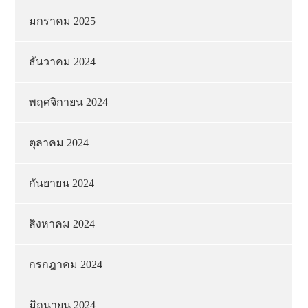
มกราคม 2025
ธันวาคม 2024
พฤศจิกายน 2024
ตุลาคม 2024
กันยายน 2024
สิงหาคม 2024
กรกฎาคม 2024
มิถุนายน 2024