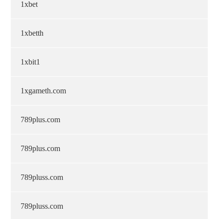
1xbet
1xbetth
1xbit1
1xgameth.com
789plus.com
789plus.com
789pluss.com
789pluss.com