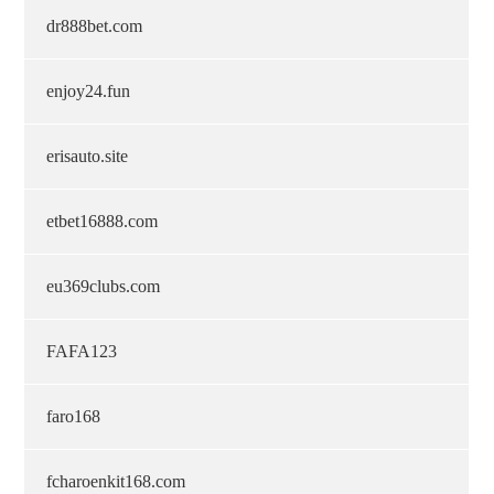
dr888bet.com
enjoy24.fun
erisauto.site
etbet16888.com
eu369clubs.com
FAFA123
faro168
fcharoenkit168.com