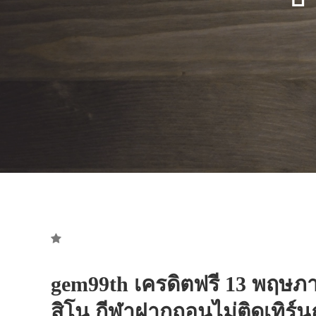
gem99th เครดิตฟรี 13 พฤษภา
สิโน กีฬาฝากถอนไม่ติดเทิร์น