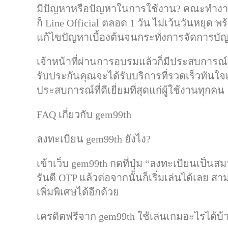
มีปัญหาหรือปัญหาในการใช้งาน? คณะทำงา
ก็ Line Official ตลอด 1 วัน ไม่เว้นวันหยุด
แก้ไขปัญหาเบื้องต้นจนกระทั่งการจัดการบั
เจ้าหน้าที่ผ่านการอบรมแล้วก็มีประสบการณ์
รับประกันคุณจะได้รับบริการที่รวดเร็วทันใ
ประสบการณ์ที่ดีเยี่ยมที่สุดแก่ผู้ใช้งานทุกคน
FAQ เกี่ยวกับ gem99th
ลงทะเบียน gem99th ยังไง?
เข้าเว็บ gem99th กดที่ปุ่ม “ลงทะเบียนเป็นสม
รันตี OTP แล้วต่อจากนั้นก็เริ่มเล่นได้เลย
เพิ่มพิเศษได้อีกด้วย
เครดิตฟรีจาก gem99th ใช้เล่นเกมอะไรได้บ้