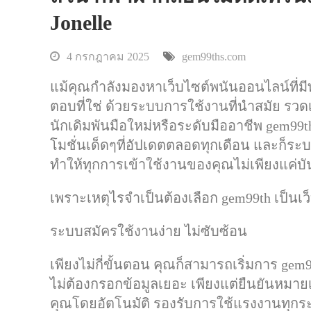
Jonelle
4 กรกฎาคม 2025
gem99ths.com
แม้คุณกำลังมองหาเว็บไซต์พนันออนไลน์ที่มี
ตอบที่ใช่ ด้วยระบบการใช้งานที่นำสมัย รวดเ
นักเดิมพันมือใหม่หรือระดับมืออาชีพ gem
โมชั่นเด็ดๆที่อัปเดตตลอดทุกเดือน และก็ระบบ
ทำให้ทุกการเข้าใช้งานของคุณไม่เพียงแค่บันเ
เพราะเหตุไรจำเป็นต้องเลือก gem99th เป็นเ
ระบบสมัครใช้งานง่าย ไม่ซับซ้อน
เพียงไม่กี่ขั้นตอน คุณก็สามารถเริ่มการ gem
ไม่ต้องกรอกข้อมูลเยอะ เพียงแต่ยืนยันหมาย
คุณโดยอัตโนมัติ รองรับการใช้แรงงานทุกระบ