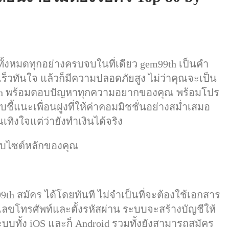
ทั้งหมดทุกอย่างครบจบในที่เดียว gem99th เป็นคำ
ร็วทันใจ แล้วก็มีความปลอดภัยสูง ไม่ว่าคุณจะเป็น
99th พร้อมตอบปัญหาทุกความอยากของคุณ พร้อมโปร
ชี้แนะเพื่อนฝูงที่ให้ค่าคอมมิชชั่นอย่างสม่ำเสมอ
ทิงใจแต่ว่ายังทำเงินได้จริง
ว็บไซต์หลักของคุณ
99th สมัคร ได้โดยทันที ไม่จำเป็นที่จะต้องใช้เอกสาร
เลขโทรศัพท์และตั้งรหัสผ่าน ระบบจะสร้างบัญชีให้
บทั้ง iOS และก็ Android รวมทั้งยังสามารถสมัคร