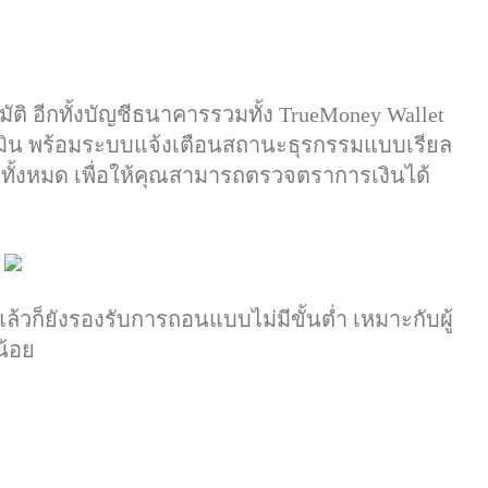
ิ อีกทั้งบัญชีธนาคารรวมทั้ง TrueMoney Wallet
อดมิน พร้อมระบบแจ้งเตือนสถานะธุรกรรมแบบเรียล
ทั้งหมด เพื่อให้คุณสามารถตรวจตราการเงินได้
แล้วก็ยังรองรับการถอนแบบไม่มีขั้นต่ำ เหมาะกับผู้
น้อย