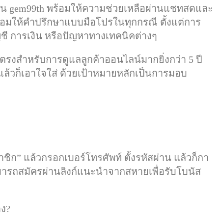
น gem99th พร้อมให้ความช่วยเหลือผ่านแชทสดและ
 พร้อมให้คำปรึกษาแบบมือโปรในทุกกรณี ตั้งแต่การ
ญชี การเงิน หรือปัญหาทางเทคนิคต่างๆ
ตรงสำหรับการดูแลลูกค้าออนไลน์มากยิ่งกว่า 5 ปี
จแล้วก็เอาใจใส่ ด้วยเป้าหมายหลักเป็นการมอบ
าชิก” แล้วกรอกเบอร์โทรศัพท์ ตั้งรหัสผ่าน แล้วก็กา
 สามารถสมัครผ่านลิงก์แนะนำจากสหายเพื่อรับโบนัส
าง?