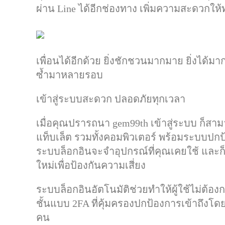
ผ่าน Line ได้อีกช่องทาง เพิ่มความสะดวกให
เพื่อนได้อีกด้วย ยิ่งชักชวนมากมาย ยิ่งได้ม
ซ้ำมาหลายรอบ
เข้าสู่ระบบสะดวก ปลอดภัยทุกเวลา
เมื่อคุณปรารถนา gem99th เข้าสู่ระบบ ก็สามาร
แท็บเล็ต รวมทั้งคอมพิวเตอร์ พร้อมระบบป
ระบบล็อกอินจะจำอุปกรณ์ที่คุณเคยใช้ และก็แ
ใหม่เพื่อป้องกันความเสี่ยง
ระบบล็อกอินอัตโนมัติช่วยทำให้ผู้ใช้ไม่ต้อ
ชั้นแบบ 2FA ที่คุ้มครองปกป้องการเข้าถึงโดยม
คน