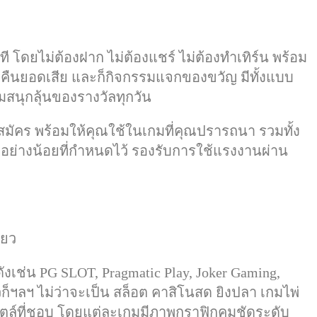
ี โดยไม่ต้องฝาก ไม่ต้องแชร์ ไม่ต้องทำเทิร์น พร้อม
โปรคืนยอดเสีย และก็กิจกรรมแจกของขวัญ มีทั้งแบบ
่วมสนุกลุ้นของรางวัลทุกวัน
ัคร พร้อมให้คุณใช้ในเกมที่คุณปรารถนา รวมทั้ง
อย่างน้อยที่กำหนดไว้ รองรับการใช้แรงงานผ่าน
ียว
งเช่น PG SLOT, Pragmatic Play, Joker Gaming,
ก็ฯลฯ ไม่ว่าจะเป็น สล็อต คาสิโนสด ยิงปลา เกมไพ่
ตล์ที่ชอบ โดยแต่ละเกมมีภาพกราฟิกคมชัดระดับ