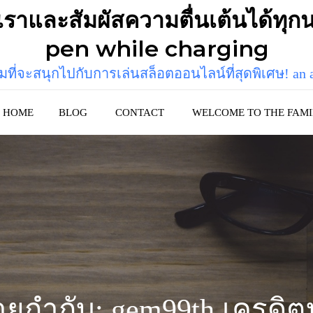
เราและสัมผัสความตื่นเต้นได้ทุก
pen while charging
อมที่จะสนุกไปกับการเล่นสล็อตออนไลน์ที่สุดพิเศษ! an ap
HOME
BLOG
CONTACT
WELCOME TO THE FAMI
ายกำกับ:
gem99th เครดิต