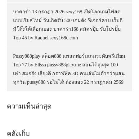
บาคาร่า 13 กรกฎา 2026 sexy168 เปิดโลกเกมไพ่สด
แบบเรียลไทม์ วันเกิดรับ 500 เกมดัง ฟีเจอร์ครบ เว็บดี
มีโต๊ะให้เลือกเยอะ บาคาร่า168 สมัครปุ๊บ รับโปรปั๊บ
Top 45 by Raquel sexy168c.com
Pussy888play สล็อต888 แพลตฟอร์มเกมระดับพรีเมียม
Top 77 by Elissa pussy888play.me ถอนได้สูงสุด 100
เท่า สมจริง เสียงดี กราฟฟิค 3D คนเล่นไม่ต่ำกว่าแสน
ทุกวัน pussy888 รอไม่ได้ ต้องลอง 22 กรกฎาคม 2569
ความเห็นล่าสุด
คลังเก็บ