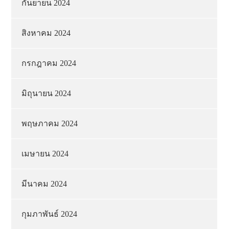
กันยายน 2024
สิงหาคม 2024
กรกฎาคม 2024
มิถุนายน 2024
พฤษภาคม 2024
เมษายน 2024
มีนาคม 2024
กุมภาพันธ์ 2024