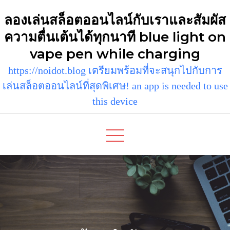
Skip
ลองเล่นสล็อตออนไลน์กับเราและสัมผัส
to
ความตื่นเต้นได้ทุกนาที blue light on
content
vape pen while charging
https://noidot.blog เตรียมพร้อมที่จะสนุกไปกับการ
เล่นสล็อตออนไลน์ที่สุดพิเศษ! an app is needed to use
this device