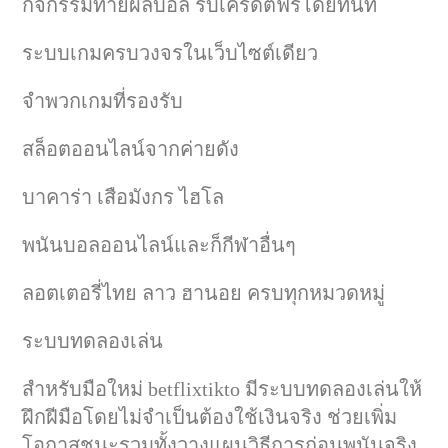
กิจกรรมทายผลบอล รับเครดิตฟรีโดยทันที
ระบบเกมครบวงจรในเว็บไซต์เดียว
จำพวกเกมที่รองรับ
สล็อตออนไลน์จากค่ายดัง
บาคาร่า เสือมังกร ไฮโล
พนันบอลออนไลน์และก็กีฬาอื่นๆ
ลอตเตอรี่ไทย ลาว ฮานอย ครบทุกหมวดหมู่
ระบบทดลองเล่น
สำหรับมือใหม่ betflixtikto มีระบบทดลองเล่นให้
ฝึกฝีมือโดยไม่จำเป็นต้องใช้เงินจริง ช่วยเพิ่ม
โอกาสชนะรวมทั้งวางแผนวิธีการก่อนพนันจริง