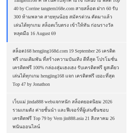
Tangtem168 คาสิโนครบทุกค่าย เข้าเล่นง่าย ฟีลดี Top
40 by Corrine tangtem168e.com สายสล็อต ฝาก 60 รับ
300 ห้ามพลาด สายทุนน้อย สมัครด่วน คัดมาแล้ว
เล่นได้ทุกเกม สล็อตเว็บตรง เข้าให้ทัน ก่อนรางวัล
หลุดมือ 16 August 69
สล็อต168 hengjing168d.com 19 September 26 เครดิต
ฟรี เกมเดิมพัน ที่สร้างความบันเทิง ดีที่สุด โปรโมชั่น
เครดิตฟรี 100% กล่องสุ่มเฮงเฮง รับเครดิตฟรี ยูสเดียว
เล่นได้ทุกเกม hengjing168 แจก เครดิตฟรี เยอะที่สุด
Top 47 by Jonathon
เว็บแม่ jinda888 webแจกหนัก สล็อตยอดนิยม 2026
รวมเกมดัง ค่ายชั้นนำ และฟีเจอร์ที่ผู้เล่นชื่นชอบ
เครดิตฟรี Top 79 by Vern jin888.asia 21 สิงหาคม 26
พนันออนไลน์