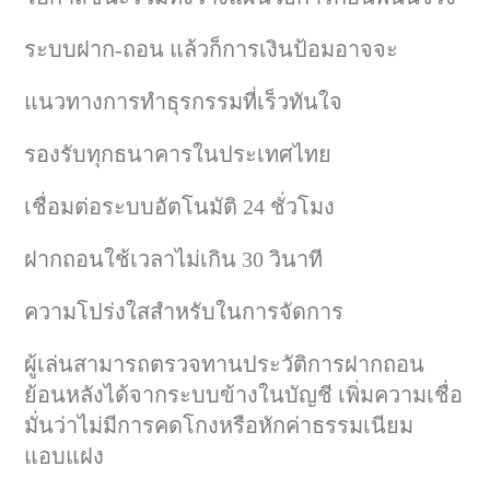
ระบบฝาก-ถอน แล้วก็การเงินป้อมอาจจะ
แนวทางการทำธุรกรรมที่เร็วทันใจ
รองรับทุกธนาคารในประเทศไทย
เชื่อมต่อระบบอัตโนมัติ 24 ชั่วโมง
ฝากถอนใช้เวลาไม่เกิน 30 วินาที
ความโปร่งใสสำหรับในการจัดการ
ผู้เล่นสามารถตรวจทานประวัติการฝากถอน
ย้อนหลังได้จากระบบข้างในบัญชี เพิ่มความเชื่อ
มั่นว่าไม่มีการคดโกงหรือหักค่าธรรมเนียม
แอบแฝง