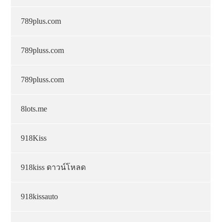
789plus.com
789pluss.com
789pluss.com
8lots.me
918Kiss
918kiss ดาวน์โหลด
918kissauto