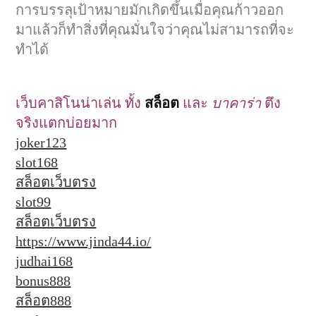
การบรรลุเป้าหมายมักเกิดขึ้นเมื่อคุณก้าวออก
มาแล้วก็ทำสิ่งที่คุณมั่นใจว่าคุณไม่สามารถที่จะ
ทำได้
เว็บคาสิโนน่าเล่น ทั้ง
สล็อต
และ
บาคาร่า
ตึง
จริงแตกบ่อยมาก
joker123
slot168
สล็อตเว็บตรง
slot99
สล็อตเว็บตรง
https://www.jinda44.io/
judhai168
bonus888
สล็อต888