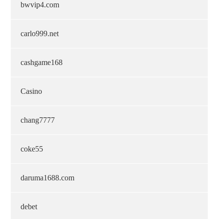
bwvip4.com
carlo999.net
cashgame168
Casino
chang7777
coke55
daruma1688.com
debet