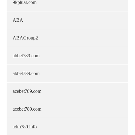
9kpluss.com
ABA
ABAGroup2
abbet789.com
abbet789.com
acebet789.com
acebet789.com
adm789.info