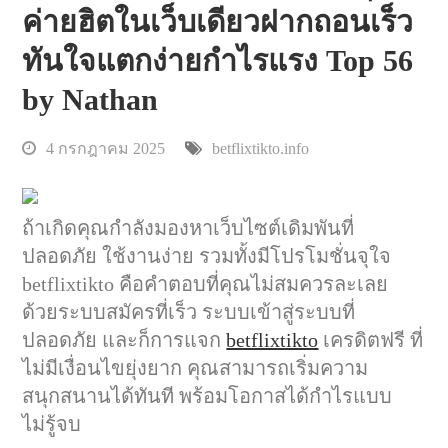
ค่ายฮิตในเว็บเดียวฝากถอนเร็ว
ทันใจแตกง่ายกำไรแรง Top 56
by Nathan
4 กรกฎาคม 2025
betflixtikto.info
ถ้าเกิดคุณกำลังมองหาเว็บไซต์เดิมพันที่
ปลอดภัย ใช้งานง่าย รวมทั้งมีโปรโมชั่นจุใจ
betflixtikto คือคำตอบที่คุณไม่สมควรละเลย
ด้วยระบบสมัครที่เร็ว ระบบเข้าสู่ระบบที่
ปลอดภัย และก็การแจก
betflixtikto
เครดิตฟรี ที่
ไม่มีเงื่อนไขยุ่งยาก คุณสามารถเริ่มความ
สนุกสนานได้ทันที พร้อมโอกาสได้กำไรแบบ
ไม่รู้จบ