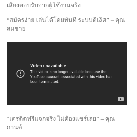
เสียงตอบรับจากผู้ใช้งานจริง
“สมัครง่าย เล่นได้โดยทันที ระบบดีเลิศ” – คุณ
สมชาย
“เครดิตฟรีแจกจริง ไม่ต้องแชร์เลย” – คุณ
กานต์