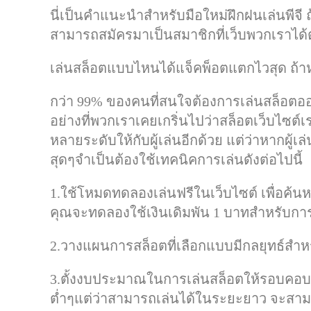
นี่เป็นคำแนะนำสำหรับมือใหม่ฝึกฝนเล่นพีจี 
สามารถสมัครมาเป็นสมาชิกที่เว็บพวกเราได้
เล่นสล็อตแบบไหนได้แจ็คพ็อตแตกไวสุด ถ้าห
กว่า 99% ของคนที่สนใจต้องการเล่นสล็อตออ
อย่างที่พวกเราเคยเกริ่นไปว่าสล็อตเว็บไซต์
หลายระดับให้กับผู้เล่นอีกด้วย แต่ว่าหากผู้
สุดๆจำเป็นต้องใช้เทคนิคการเล่นดังต่อไปนี้
1.ใช้โหมดทดลองเล่นฟรีในเว็บไซต์ เพื่อค้นหา
คุณจะทดลองใช้เงินเดิมพัน 1 บาทสำหรับ
2.วางแผนการสล็อตที่เลือกแบบมีกลยุทธ์สำห
3.ตั้งงบประมาณในการเล่นสล็อตให้รอบคอบ
ต่ำๆแต่ว่าสามารถเล่นได้ในระยะยาว จะสามา