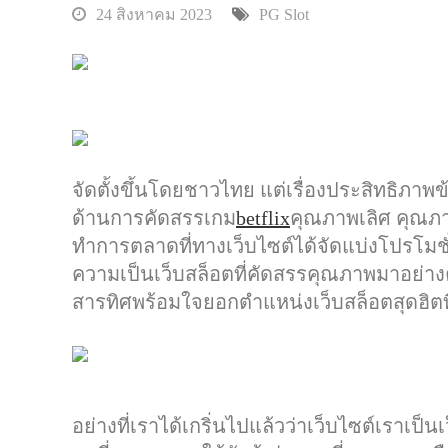
24 สิงหาคม 2023
PG Slot
จัดตั้งขึ้นโดยชาวไทย แต่เรื่องประสิทธิภาพ
ด้านการคัดสรรเกม
betflix
คุณภาพเลิศ คุณภา
ทำการตลาดที่ทางเว็บไซต์ได้จัดแบ่งโปรโมชั่นที
ความเป็นเว็บสล็อตที่คัดสรรคุณภาพมาอย่างค
สารทิศพร้อมใจยอกตำแหน่งเว็บสล็อตสุดฮิตที
อย่างที่เราได้เกริ่นไปแล้วว่าเว็บไซต์เราเป