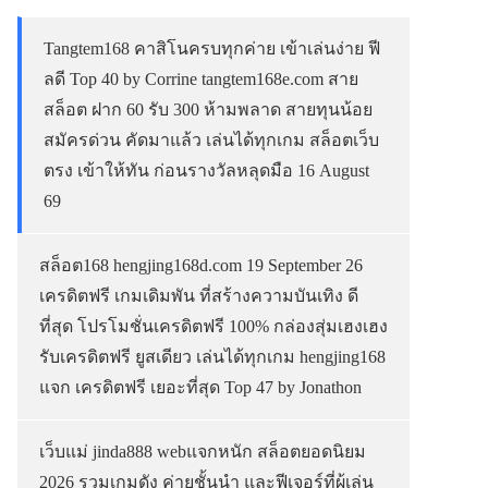
Tangtem168 คาสิโนครบทุกค่าย เข้าเล่นง่าย ฟี
ลดี Top 40 by Corrine tangtem168e.com สาย
สล็อต ฝาก 60 รับ 300 ห้ามพลาด สายทุนน้อย
สมัครด่วน คัดมาแล้ว เล่นได้ทุกเกม สล็อตเว็บ
ตรง เข้าให้ทัน ก่อนรางวัลหลุดมือ 16 August
69
สล็อต168 hengjing168d.com 19 September 26
เครดิตฟรี เกมเดิมพัน ที่สร้างความบันเทิง ดี
ที่สุด โปรโมชั่นเครดิตฟรี 100% กล่องสุ่มเฮงเฮง
รับเครดิตฟรี ยูสเดียว เล่นได้ทุกเกม hengjing168
แจก เครดิตฟรี เยอะที่สุด Top 47 by Jonathon
เว็บแม่ jinda888 webแจกหนัก สล็อตยอดนิยม
2026 รวมเกมดัง ค่ายชั้นนำ และฟีเจอร์ที่ผู้เล่น