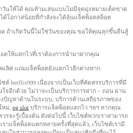
ันให้ได้ คุณห้ามเล่นแบบไม่มีจุดมุ่งหมายเด็ดขาด
ได้โอกาสน้อยที่กำลังจะได้ลุ้นแจ็คพ็อตสล็อต
าเกิดวันนี้ไม่ใช่วันของคุณ ขอให้คุณลุกขึ้นยืนสู้
่นสล็อตให้แตกไวที่เราต้องการนำมาฝากคุณ
ภาพเลิศ แถมแจ็คพ็อตยังแตกไวอีกต่างหาก
ต์ betflix999 เนื่องจากเป็นเว็บที่คัดสรรบริการที่มี
ใจอีกด้วย ไม่ว่าจะเป็นบริการการฝาก – ถอน ผ่าน
ฟังปัญหาด้านในระบบ, บริการด้านเสถียรภาพของ
ใหม่,
pg slot
บริการแจ็คพ็อตแตกไว ฯลฯ หากคุณ
จะรู้เบื้องต้น ดังต่อไปนี้ เว็บไซต์พวกเราสามารถ
บเราแจ็คพ็อตแตกหลายครั้งที่สุดแล้ว, เว็บไซต์เรามี
ณสนใจสามารถลงทะเบียนเป็นสมาชิกถึงที่กะไว้