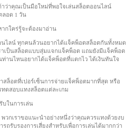
ถ้าว่าคุณเป็นมือใหม่ที่พอใจเล่นสล็อตออนไลน์
ตลอด 1 วัน
ากใคร่รู้จะต้องมาอ่าน
นไลน์ ทุกคนล้วนอยากได้แจ็คพ็อตสล็อตกันทั้งหมด
เราเป็นสล็อตแบบสุ่มแจกแจ็คพ็อต แถมยังมีแจ็คพ็อต
เล่นท่านไหนอยากได้แจ็คพ็อตที่แตกไว ได้เงินทันใจ
สล็อตที่เปอร์เซ็นการจ่ายแจ็คพ็อตมากที่สุด หรือ
การทดสอบแทงสล็อตแต่ละเกม
รับในการเล่น
 พวกเราขอแนะนำอย่างหนึ่งว่าคุณควรแทงด้วยงบ
รถรับรองการเสี่ยงสำหรับเพื่อการเล่นได้มากกว่า