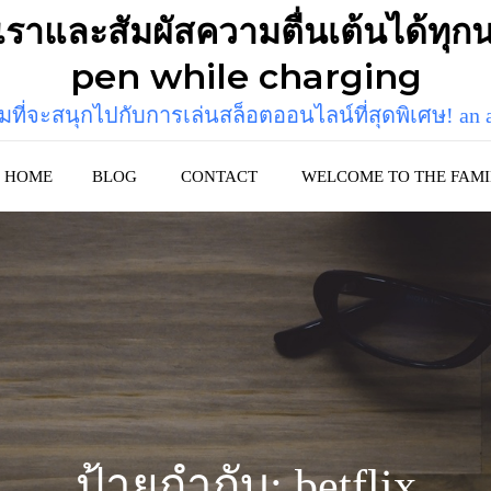
เราและสัมผัสความตื่นเต้นได้ทุก
pen while charging
อมที่จะสนุกไปกับการเล่นสล็อตออนไลน์ที่สุดพิเศษ! an ap
HOME
BLOG
CONTACT
WELCOME TO THE FAMI
ป้ายกำกับ:
betflix