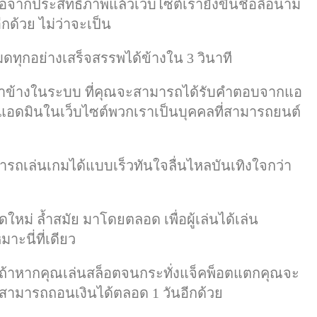
นือจากประสิทธิภาพแล้วเว็บไซต์เรายังขึ้นชื่อลือนาม
กด้วย ไม่ว่าจะเป็น
มดทุกอย่างเสร็จสรรพได้ข้างใน 3 วินาที
าข้างในระบบ ที่คุณจะสามารถได้รับคำตอบจากแอ
่งแอดมินในเว็บไซต์พวกเราเป็นบุคคลที่สามารถยนต์
รถเล่นเกมได้แบบเร็วทันใจลื่นไหลบันเทิงใจกว่า
ใหม่ ล้ำสมัย มาโดยตลอด เพื่อผู้เล่นได้เล่น
ะนี่ที่เดียว
ว ถ้าหากคุณเล่นสล็อตจนกระทั่งแจ็คพ็อตแตกคุณจะ
สามารถถอนเงินได้ตลอด 1 วันอีกด้วย