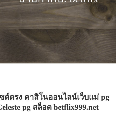
ไซต์ตรง คาสิโนออนไลน์เว็บแม่ pg
leste pg สล็อต betflix999.net