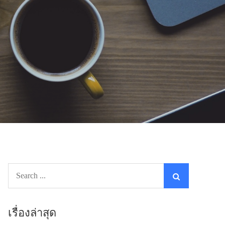
Search
for:
เรื่องล่าสุด