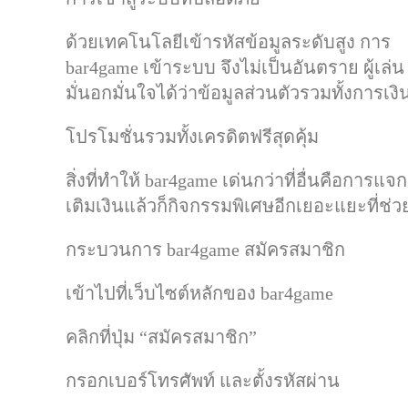
ด้วยเทคโนโลยีเข้ารหัสข้อมูลระดับสูง การ
bar4game เข้าระบบ จึงไม่เป็นอันตราย ผู้เล่น
มั่นอกมั่นใจได้ว่าข้อมูลส่วนตัวรวมทั้งการเงิ
โปรโมชั่นรวมทั้งเครดิตฟรีสุดคุ้ม
สิ่งที่ทำให้ bar4game เด่นกว่าที่อื่นคือการแจ
เติมเงินแล้วก็กิจกรรมพิเศษอีกเยอะแยะที่ช่
กระบวนการ bar4game สมัครสมาชิก
เข้าไปที่เว็บไซต์หลักของ bar4game
คลิกที่ปุ่ม “สมัครสมาชิก”
กรอกเบอร์โทรศัพท์ และตั้งรหัสผ่าน