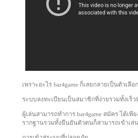
เพราะอะไร bar4game ก็เลยกลายเป็นตัวเลื
ระบบลงทะเบียนเป็นสมาชิกที่ง่ายรวมทั้งเร็ว
ผู้เล่นสามารถทำการ bar4game สมัคร ได้เพียง
รากฐานรวมทั้งยืนยันตัวตนก็สามารถเข้าเล่
การเข้าสู่ระบบที่ปลอดภัย