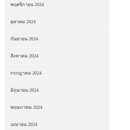
พฤศจิกายน 2024
ตุลาคม 2024
กันยายน 2024
สิงหาคม 2024
กรกฎาคม 2024
มิถุนายน 2024
พฤษภาคม 2024
เมษายน 2024