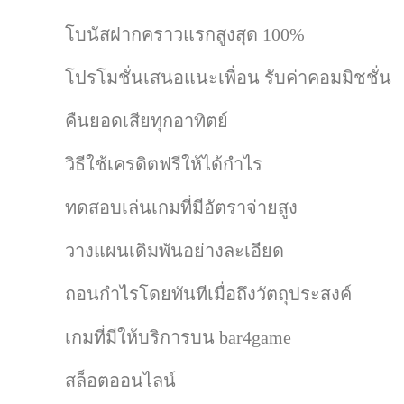
โบนัสฝากคราวแรกสูงสุด 100%
โปรโมชั่นเสนอแนะเพื่อน รับค่าคอมมิชชั่น
คืนยอดเสียทุกอาทิตย์
วิธีใช้เครดิตฟรีให้ได้กำไร
ทดสอบเล่นเกมที่มีอัตราจ่ายสูง
วางแผนเดิมพันอย่างละเอียด
ถอนกำไรโดยทันทีเมื่อถึงวัตถุประสงค์
เกมที่มีให้บริการบน bar4game
สล็อตออนไลน์