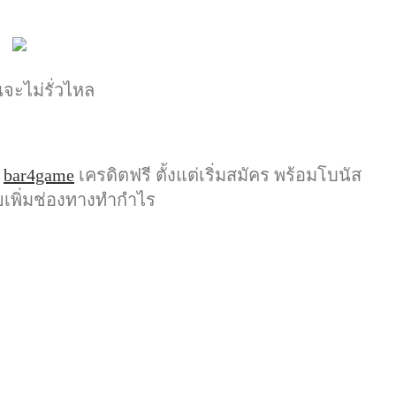
นจะไม่รั่วไหล
ก
bar4game
เครดิตฟรี ตั้งแต่เริ่มสมัคร พร้อมโบนัส
วยเพิ่มช่องทางทำกำไร