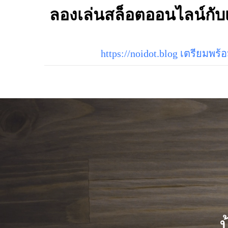
Skip
ลองเล่นสล็อตออนไลน์กับ
to
content
https://noidot.blog เตรียมพร้