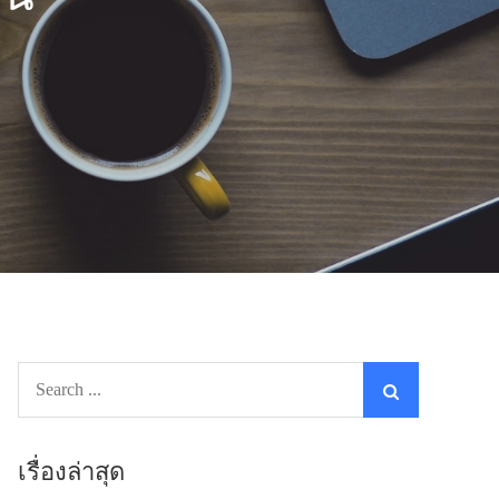
Search
for:
เรื่องล่าสุด