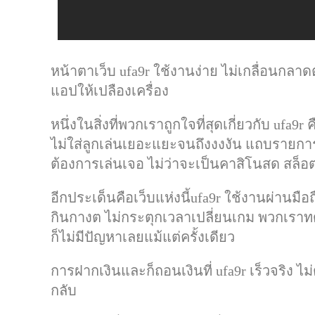
หน้าตาเว็บ ufa9r ใช้งานง่าย ไม่เกลื่อนกลาด
แอปให้เปลืองเครื่อง
หนึ่งในสิ่งที่พวกเราถูกใจที่สุดเกี่ยวกับ ufa9r
ไม่ใส่ลูกเล่นเยอะแยะจนถึงงงงัน แถบรายการอ
ต้องการเล่นเจอ ไม่ว่าจะเป็นคาสิโนสด สล็
อีกประเด็นคือเว็บแห่งนี้ufa9r ใช้งานผ่านมื
กินกางต ไม่กระตุกเวลาเปลี่ยนเกม พวกเราท
ก็ไม่มีปัญหาเลยแม้แต่ครั้งเดียว
การฝากเงินและก็ถอนเงินที่ ufa9r เร็วจริง
กลับ