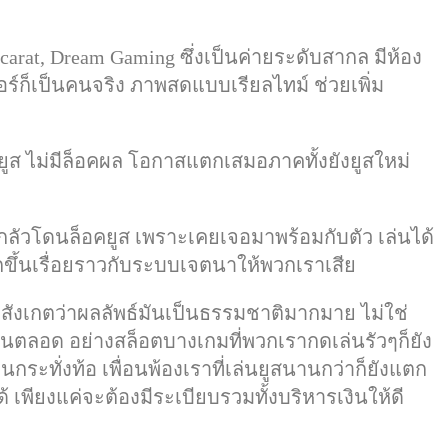
carat, Dream Gaming ซึ่งเป็นค่ายระดับสากล มีห้อง
ร์ก็เป็นคนจริง ภาพสดแบบเรียลไทม์ ช่วยเพิ่ม
็อคยูส ไม่มีล็อคผล โอกาสแตกเสมอภาคทั้งยังยูสใหม่
คือกลัวโดนล็อคยูส เพราะเคยเจอมาพร้อมกับตัว เล่นได้
ึ้นเรื่อยราวกับระบบเจตนาให้พวกเราเสีย
ังเกตว่าผลลัพธ์มันเป็นธรรมชาติมากมาย ไม่ใช่
นตลอด อย่างสล็อตบางเกมที่พวกเรากดเล่นรัวๆก็ยัง
กระทั่งท้อ เพื่อนพ้องเราที่เล่นยูสนานกว่าก็ยังแตก
้ เพียงแค่จะต้องมีระเบียบรวมทั้งบริหารเงินให้ดี