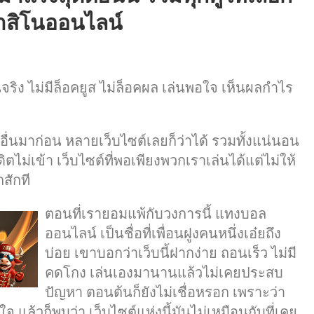
คาสิโนออนไลน์
ินจริง ไม่มีล็อคยูส ไม่ล็อคผล เล่นพอใจ เห็นผลกำไร
บอื่นมาก่อน หลายเว็บไซต์เลยก็ว่าได้ รวมทั้งแน่นอน
ดิตไม่เข้า เว็บไซต์ที่พอเพียงพวกเราเล่นได้แต่ไม่ให้
สักที
ตอนที่เรายอมแพ้กับวงการนี้ แทงบอล
ออนไลน์ เป็นชื่อที่เพื่อนฝูงคนหนึ่งเอ๋ยถึง
บ่อย เขาบอกว่าเว็บนี้ฝากง่าย ถอนเร็ว ไม่มี
คดโกง เล่นเองมานานแล้วไม่เคยประสบ
ปัญหา ตอนต้นก็ยังไม่เชื่อหรอก เพราะว่า
ใจ แล้วก็พบว่า เว็บไซต์แห่งนี้มันไม่เหมือนกับที่เคย