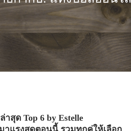
่าสุด Top 6 by Estelle
แรงสุดตอนนี้ รวมทุกคู่ให้เลือก