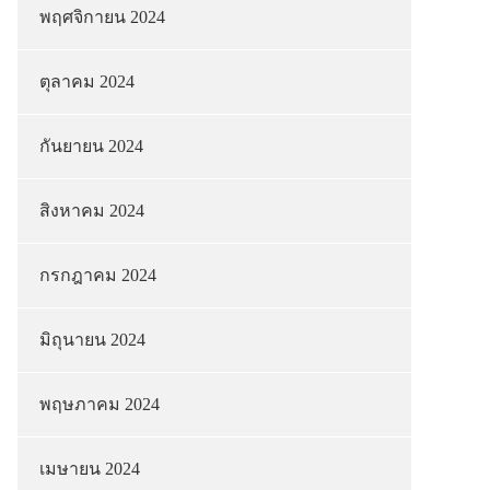
พฤศจิกายน 2024
ตุลาคม 2024
กันยายน 2024
สิงหาคม 2024
กรกฎาคม 2024
มิถุนายน 2024
พฤษภาคม 2024
เมษายน 2024