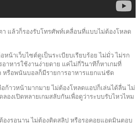
ตา แล้วก็รองรับโทรศัพท์เคลื่อนที่แบบไม่ต้องโหลด
 คือหน้าเว็บไซต์ดูเป็นระเบียบเรียบร้อย ไม่มั่ว ไม่รก
าหารใช้งานง่ายดาย แค่ไม่กี่วินาทีก็หาเกมที่
อต หรือพนันบอลก็มีรายการอาหารแยกแน่ชัด
อถือก้าวหน้ามากมาย ไม่ต้องโหลดแอปก็เล่นได้ลื่น ไม่
ดลองเปิดหลายเกมสลับกันเพื่อดูว่าระบบรับไหวไหม
 ไม่ต้องรอนาน ไม่ต้องติดสลิป หรือรอคอยแอดมินตอบ