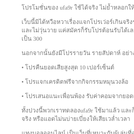
โปรโมชั่นของ ufa9r ใช้ได้จริง ไม่ย้ำหลอกให้
เว็บนี้มิได้หวือหวาเรื่องแจกโปรเว่อร์เกินจริ
และไม่วุ่นวาย แค่สมัครก็รับโปรต้อนรับได้เลย
เป็น 300
นอกจากนั้นยังมีโปรรายวัน รายสัปดาห์ อย่า
• โปรคืนยอดเสียสูงสุด 10 เปอร์เซ็นต์
• โปรแจกเครดิตฟรีจากกิจกรรมหมุนวงล้อ
• โปรเสนอแนะเพื่อนพ้อง รับค่าคอมจากยอดเ
ทั้งปวงนี้พวกเราทดลองufa9r ใช้มาแล้ว และก็
จริง หรือแอดไม่นบ่ายเบี่ยงให้เสียเวล่ำเวลา
แทงบอลออนไลน์ เป็นเว็บที่เหมาะกับผู้เล่นที่