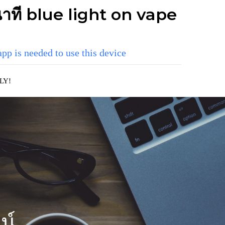
นาที blue light on vape
p is needed to use this device
LY!
น์