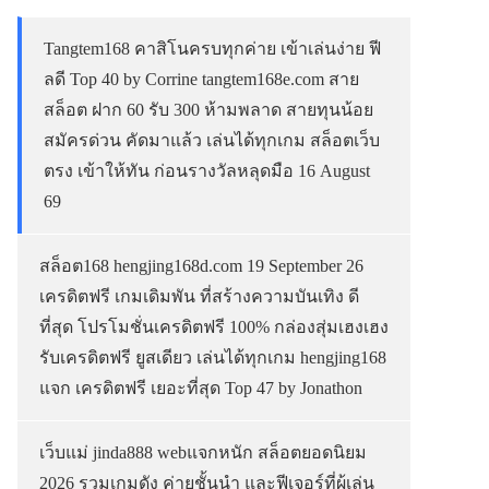
Tangtem168 คาสิโนครบทุกค่าย เข้าเล่นง่าย ฟี
ลดี Top 40 by Corrine tangtem168e.com สาย
สล็อต ฝาก 60 รับ 300 ห้ามพลาด สายทุนน้อย
สมัครด่วน คัดมาแล้ว เล่นได้ทุกเกม สล็อตเว็บ
ตรง เข้าให้ทัน ก่อนรางวัลหลุดมือ 16 August
69
สล็อต168 hengjing168d.com 19 September 26
เครดิตฟรี เกมเดิมพัน ที่สร้างความบันเทิง ดี
ที่สุด โปรโมชั่นเครดิตฟรี 100% กล่องสุ่มเฮงเฮง
รับเครดิตฟรี ยูสเดียว เล่นได้ทุกเกม hengjing168
แจก เครดิตฟรี เยอะที่สุด Top 47 by Jonathon
เว็บแม่ jinda888 webแจกหนัก สล็อตยอดนิยม
2026 รวมเกมดัง ค่ายชั้นนำ และฟีเจอร์ที่ผู้เล่น