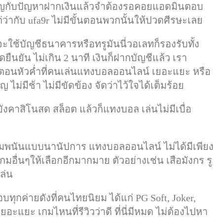
ชิญกับปัญหาฝากเงินแล้วจำต้องรอคอยแอดมินตอบ
ต่ว่ากับ ufa9r ไม่มีขั้นตอนพวกนั้นให้ปวดศีรษะเลย
าจะใช้บัญชีธนาคารหรือทรูมันนี่วอเลทก็รองรับทั้ง
ยืนยัน ไม่เกิน 2 นาที เงินก็ฝากบัญชีแล้ว เรา
อนหัวค่ำที่คนเล่นแทงบอลออนไลน์ เยอะแยะ หรือ
ไม่มีช้า ไม่มีขัดข้อง จัดว่าไว้ใจได้เต็มร้อย
ยังคาสิโนสด สล็อต แล้วก็แทงบอล เล่นไม่มีเบื่อ
เกมพนันแบบนานัปการ แทงบอลออนไลน์ ไม่ได้มีเพียง
เกมอื่นๆให้เลือกอีกมากมาย ตัวอย่างเช่น เสือมังกร รู
เล่น
ุกค่ายดังที่คนไทยนิยม ได้แก่ PG Soft, Joker,
ยอะแยะ เกมไหนที่รีวิวว่าดี ที่นี่มีหมด ไม่ต้องไปหา