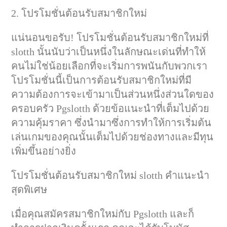
2. โปรโมชั่นต้อนรับสมาชิกใหม่
แน่นอนขอรับ! โปรโมชั่นต้อนรับสมาชิกใหม่ที่
slotth นั้นนับว่าเป็นหนึ่งในลักษณะเด่นที่ทำให้
คนไม่ใช่น้อยเลือกที่จะเริ่มการพนันกับพวกเรา
โปรโมชั่นนี้เป็นการต้อนรับสมาชิกใหม่ที่มี
ความต้องการจะเข้ามาเป็นส่วนหนึ่งส่วนใดของ
ครอบครัว Pgslotth ด้วยข้อแนะนำที่เต็มไปด้วย
ความคุ้มราคา ซึ่งนำมาซึ่งการทำให้การเริ่มต้น
เล่นเกมของคุณนั้นเต็มไปด้วยช่องทางและมีทุน
เพิ่มขึ้นอย่างยิ่ง
โปรโมชั่นต้อนรับสมาชิกใหม่ slotth คำแนะนำ
สุดพิเศษ
เมื่อคุณสมัครสมาชิกใหม่กับ Pgslotth และก็