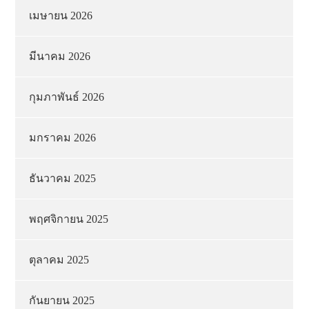
เมษายน 2026
มีนาคม 2026
กุมภาพันธ์ 2026
มกราคม 2026
ธันวาคม 2025
พฤศจิกายน 2025
ตุลาคม 2025
กันยายน 2025