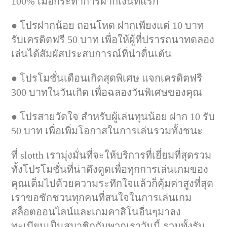
100% เมื่อกระทำการฝากเงินทีแรก
● โปรฝากน้อย ถอนโหด ฝากเพียงแต่ 10 บาท
รับเครดิตฟรี 50 บาท เพื่อให้ผู้ที่ปรารถนาทดลอง
เล่นได้สัมผัสประสบการณ์ที่น่าตื่นเต้น
● โปรโมชั่นเดือนเกิดสุดพิเศษ แจกเครดิตฟรี
300 บาทในวันเกิด เพื่อฉลองวันพิเศษของคุณ
● โปรสายวัดใจ สำหรับผู้เล่นทุนน้อย ฝาก 10 รับ
50 บาท เพื่อเพิ่มโอกาสในการเล่นรวมทั้งชนะ
ที่ slotth เรามุ่งมั่นที่จะให้บริการที่เยี่ยมที่สุดรวม
ทั้งโปรโมชั่นที่น่าดึงดูดเพื่อทุกการเล่นเกมของ
คุณเต็มไปด้วยความระทึกใจแล้วก็คุ้มค่าสูงที่สุด
เราขอชักชวนทุกคนที่สนใจในการเล่นเกม
สล็อตออนไลน์และเกมคาสิโนอื่นๆมาลง
ทะเบียนเป็นสมาชิกกับพวกเราวันนี้ รวมทั้งรับ