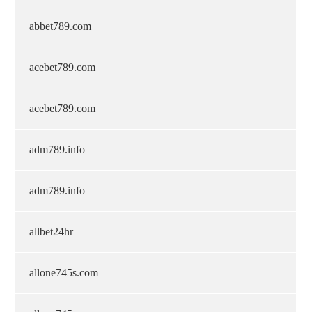
abbet789.com
acebet789.com
acebet789.com
adm789.info
adm789.info
allbet24hr
allone745s.com