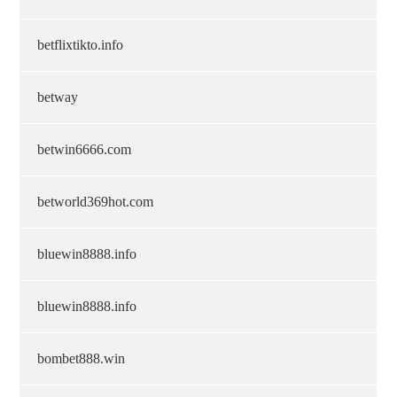
betflixtikto.info
betway
betwin6666.com
betworld369hot.com
bluewin8888.info
bluewin8888.info
bombet888.win