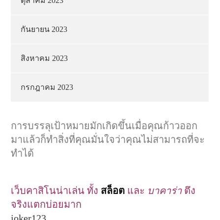
ตุลาคม 2023
กันยายน 2023
สิงหาคม 2023
กรกฎาคม 2023
การบรรลุเป้าหมายมักเกิดขึ้นเมื่อคุณก้าวออก
มาแล้วก็ทำสิ่งที่คุณมั่นใจว่าคุณไม่สามารถที่จะ
ทำได้
เว็บคาสิโนน่าเล่น ทั้ง
สล็อต
และ
บาคาร่า
ตึง
จริงแตกบ่อยมาก
joker123