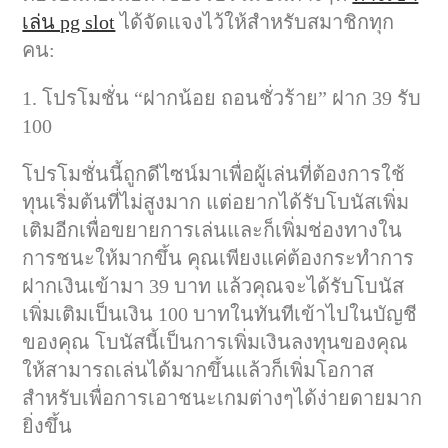
เล่น pg slot
ได้จัดแจงไว้ให้สำหรับสมาชิกทุก
คน:
1. โปรโมชั่น “ฝากน้อย ถอนชั่วร้าย” ฝาก 39 รับ
100
โปรโมชั่นนี้ถูกดีไซน์มาเพื่อผู้เล่นที่ต้องการใช้
ทุนเริ่มต้นที่ไม่สูงมาก แต่อยากได้รับโบนัสเพิ่ม
เติมอีกเพื่อขยายการเล่นและก็เพิ่มช่องทางใน
การชนะให้มากขึ้น คุณเพียงแค่ต้องกระทำการ
ฝากเงินเข้ามา 39 บาท แล้วคุณจะได้รับโบนัส
เพิ่มเติมเป็นเงิน 100 บาทในทันทีเข้าไปในบัญชี
ของคุณ โบนัสนี้เป็นการเพิ่มเงินลงทุนของคุณ
ให้สามารถเล่นได้มากขึ้นแล้วก็เพิ่มโอกาส
สำหรับเพื่อการเอาชนะเกมต่างๆได้ง่ายดายมาก
ยิ่งขึ้น