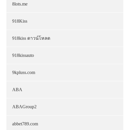
8lots.me
918Kiss
918kiss ดาวน์โหลด
918kissauto
9kpluss.com
ABA
ABAGroup2
abbet789.com