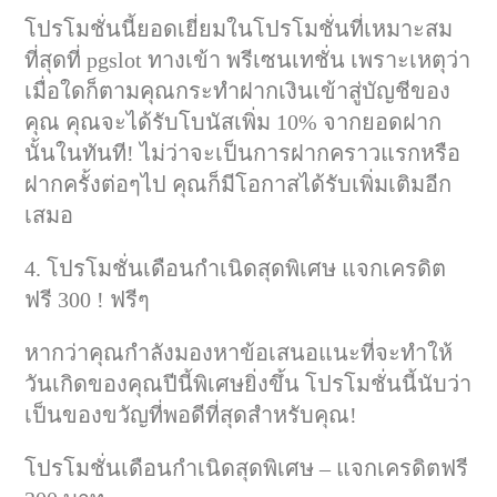
โปรโมชั่นนี้ยอดเยี่ยมในโปรโมชั่นที่เหมาะสม
ที่สุดที่ pgslot ทางเข้า พรีเซนเทชั่น เพราะเหตุว่า
เมื่อใดก็ตามคุณกระทำฝากเงินเข้าสู่บัญชีของ
คุณ คุณจะได้รับโบนัสเพิ่ม 10% จากยอดฝาก
นั้นในทันที! ไม่ว่าจะเป็นการฝากคราวแรกหรือ
ฝากครั้งต่อๆไป คุณก็มีโอกาสได้รับเพิ่มเติมอีก
เสมอ
4. โปรโมชั่นเดือนกำเนิดสุดพิเศษ แจกเครดิต
ฟรี 300 ! ฟรีๆ
หากว่าคุณกำลังมองหาข้อเสนอแนะที่จะทำให้
วันเกิดของคุณปีนี้พิเศษยิ่งขึ้น โปรโมชั่นนี้นับว่า
เป็นของขวัญที่พอดีที่สุดสำหรับคุณ!
โปรโมชั่นเดือนกำเนิดสุดพิเศษ – แจกเครดิตฟรี