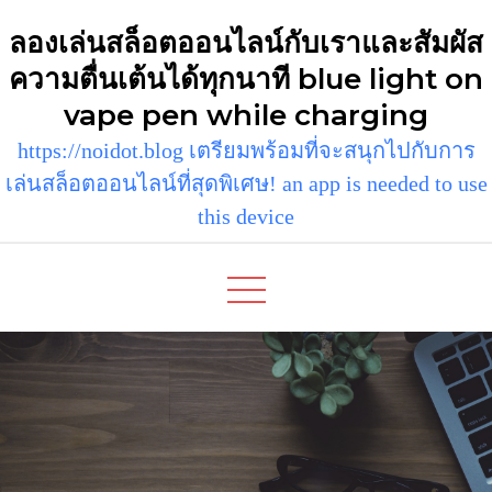
Skip
ลองเล่นสล็อตออนไลน์กับเราและสัมผัส
to
ความตื่นเต้นได้ทุกนาที blue light on
content
vape pen while charging
https://noidot.blog เตรียมพร้อมที่จะสนุกไปกับการ
เล่นสล็อตออนไลน์ที่สุดพิเศษ! an app is needed to use
this device