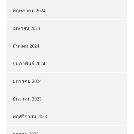
พฤษภาคม 2024
เมษายน 2024
มีนาคม 2024
กุมภาพันธ์ 2024
มกราคม 2024
ธันวาคม 2023
พฤศจิกายน 2023