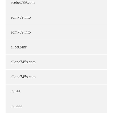
acebet789.com
adm789.info
adm789.info
allbet24hr
allone745s.com
allone745s.com
alot66
alot666