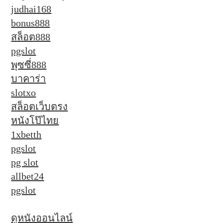
judhai168
bonus888
สล็อต888
pgslot
พุซซี่888
บาคาร่า
slotxo
สล็อตเว็บตรง
หนังโป๊ไทย
1xbetth
pgslot
pg slot
allbet24
pgslot
ดูหนังออนไลน์