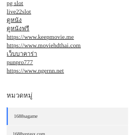
pg slot
live22slot
ดูหนัง
ดูหนังฟรี
https://www.keepmovie.me
https://www.moviehdthai.com
เว็บบาคาร่า
punpro777
https://www.ngernn.net
หมวดหมู่
1688sagame
1688vegasx.com