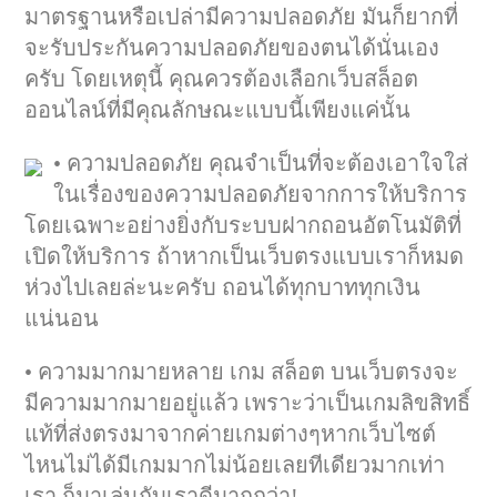
มาตรฐานหรือเปล่ามีความปลอดภัย มันก็ยากที่
จะรับประกันความปลอดภัยของตนได้นั่นเอง
ครับ โดยเหตุนี้ คุณควรต้องเลือกเว็บสล็อต
ออนไลน์ที่มีคุณลักษณะแบบนี้เพียงแค่นั้น
• ความปลอดภัย คุณจำเป็นที่จะต้องเอาใจใส่
ในเรื่องของความปลอดภัยจากการให้บริการ
โดยเฉพาะอย่างยิ่งกับระบบฝากถอนอัตโนมัติที่
เปิดให้บริการ ถ้าหากเป็นเว็บตรงแบบเราก็หมด
ห่วงไปเลยล่ะนะครับ ถอนได้ทุกบาททุกเงิน
แน่นอน
• ความมากมายหลาย เกม สล็อต บนเว็บตรงจะ
มีความมากมายอยู่แล้ว เพราะว่าเป็นเกมลิขสิทธิ์
แท้ที่ส่งตรงมาจากค่ายเกมต่างๆหากเว็บไซต์
ไหนไม่ได้มีเกมมากไม่น้อยเลยทีเดียวมากเท่า
เรา ก็มาเล่นกับเราดีมากกว่า!