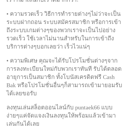
• ความรวดเร็ว วิธีการทำรายต่างๆไม่ว่าจะเป็น
ระบบฝากถอน ระบบสมัครสมาชิก หรือการเข้า
ถึงระบบเกมต่างๆของพวกเราจะเป็นไปอย่าง
รวดเร็ว ใช้เวลาไม่นานสำหรับในการเข้าถึง
บริการต่างๆบอกเลยว่า เร็วไวแน่ๆ
• ความพิเศษ คุณจะได้รับโปรโมชั่นต่างๆจาก
การลงทะเบียนใหม่กับพวกเราทันที รับได้ตลอด
อายุการเป็นสมาชิก ทั้งโบนัสเครดิตฟรี Cash
Bak หรือโปรโมชั่นอื่นๆก็สามารถเข้ามายอมรับ
ได้เลยขอรับ
ลงทุนเล่นสล็อตออนไลน์กับ puntaek66 แบบ
ง่ายๆแค่จัดแจงเงินลงทุนให้พร้อมแล้วเข้ามา
เล่นกันได้เลย