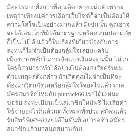
มีอะไรมากยิ่งกว่าที่คุณคิดอย่างแน่แท้ เพราะ
เหตุว่าเพียงแค่การเลือกเว็บไซต์ก็จำเป็นต้องให้
ความใส่ใจเป็นอย่างมากแล้ว มิเช่นนั้น คุณอาจ
จะได้เล่นเว็บที่มิได้มาตรฐานหรือความปลอดภัย
ก็เป็นไปได้ แล้วก็ในเรื่องที่เกี่ยวข้องกับการ
ลงทุนก็ไม่จำเป็นต้องกลุ้มใจเลยนะครับ
เนื่องจากหลักในการจัดแจงเงินลงทุนนั้น ไม่ว่า
ใครก็สามารถทำได้อย่างไม่ต้องสงสัยครับผม
ด้วยเหตุผลดังกล่าว ถ้าเกิดคุณไม่จำเป็นที่จะ
ต้องมาวิตกกังวลหรือกลุ้มใจใจอะไรแล้ว มาส
มัครสมาชิกใหม่กับ puntaek66 เราได้เลยนะ
ขอรับ ลงทะเบียนเป็นสมาชิกใหม่ฟรี ไม่เสียค่า
ใช้จ่ายอะไรก็แล้วแต่ทั้งหมดทั้งปวง สมัครแล้ว
รับสิทธิพิเศษต่างๆได้ในทันที อย่ารอช้า สมัคร
สมาชิกแล้วมาสนุกสนานกัน!