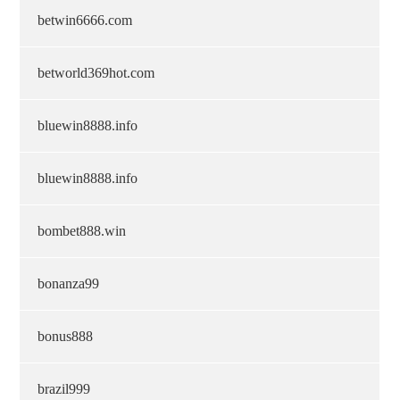
betwin6666.com
betworld369hot.com
bluewin8888.info
bluewin8888.info
bombet888.win
bonanza99
bonus888
brazil999