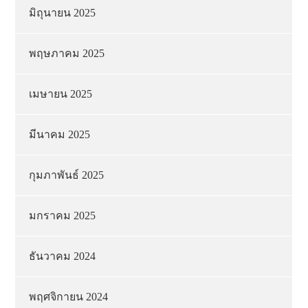
มิถุนายน 2025
พฤษภาคม 2025
เมษายน 2025
มีนาคม 2025
กุมภาพันธ์ 2025
มกราคม 2025
ธันวาคม 2024
พฤศจิกายน 2024