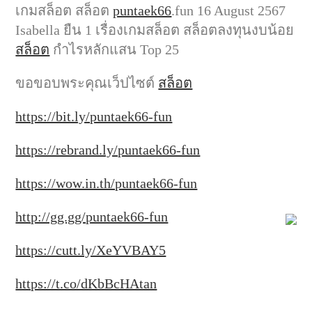
เกมสล็อต สล็อต
puntaek66
.fun 16 August 2567
Isabella ยืน 1 เรื่องเกมสล็อต สล็อตลงทุนงบน้อย
สล็อต
กำไรหลักแสน Top 25
ขอขอบพระคุณเว็ปไซต์
สล็อต
https://bit.ly/puntaek66-fun
https://rebrand.ly/puntaek66-fun
https://wow.in.th/puntaek66-fun
http://gg.gg/puntaek66-fun
https://cutt.ly/XeYVBAY5
https://t.co/dKbBcHAtan