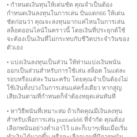
• กำหนดเงินทุนให้เด่นชัด คุณจำเป็นต้อง
กำหนดเงินลงทุนในการเล่น ปั่นแตก66 ให้เด่น
ชัดก่อนว่า คุณจะลงทุนมากแค่ไหนในการเล่น
สล็อตออนไลน์ในคราวนี้ โดยเงินที่ประยุกต์ใช้
จะต้องเป็นเงินที่ไม่กระทบกับชีวิตประจำวันของ
ตัวเอง
• แบ่งเงินลงทุนเป็นส่วน ให้ท่านแบ่งเงินพนัน
ออกเป็นส่วนสำหรับการใช้เล่น สล็อต ในแต่ละ
รอบหรือแต่ละวันนะครับ โดยคุณจำเป็นต้องไม่
ใช้เงินทั้งปวงในการเล่นแค่ครั้งเดียว หากสูญ
เสียเงินตามที่กำหนดก็จำต้องหยุดเล่นทันที
• หาวิธีพนันที่เหมาะสม ถ้าเกิดคุณมีเงินลงทุน
สำหรับเพื่อการเล่น puntaek66 ที่จำกัด คุณต้อง
เลือกพนันอย่างต่ำเอาไว้ และก็เบาๆเพิ่มเมื่อเริ่ม
ทำเงินได้มากขึ้น หรือจะเลือกเกมที่มีการพนัน