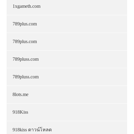
1xgameth.com
789plus.com
789plus.com
789pluss.com
789pluss.com
8lots.me
918Kiss
918kiss ดาวน์โหลด