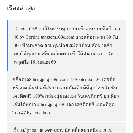
เรื่องล่าสุด
Tangtem168 คาสิโนครบทุกค่าย เข้าเล่นง่าย ฟีลดี Top
40 by Corrine tangtem168e.com สายสล็อต ฝาก 60 รับ
300 ห้ามพลาด สายทุนน้อย สมัครด่วน คัดมาแล้ว
เล่นได้ทุกเกม สล็อตเว็บตรง เข้าให้ทัน ก่อนรางวัล
หลุดมือ 16 August 69
สล็อต168 hengjing168d.com 19 September 26 เครดิต
ฟรี เกมเดิมพัน ที่สร้างความบันเทิง ดีที่สุด โปรโมชั่น
เครดิตฟรี 100% กล่องสุ่มเฮงเฮง รับเครดิตฟรี ยูสเดียว
เล่นได้ทุกเกม hengjing168 แจก เครดิตฟรี เยอะที่สุด
Top 47 by Jonathon
เว็บแม่ jinda888 webแจกหนัก สล็อตยอดนิยม 2026