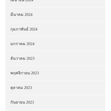
มีนาคม 2024
กุมภาพันธ์ 2024
มกราคม 2024
ธันวาคม 2023
พฤศจิกายน 2023
ตุลาคม 2023
กันยายน 2023