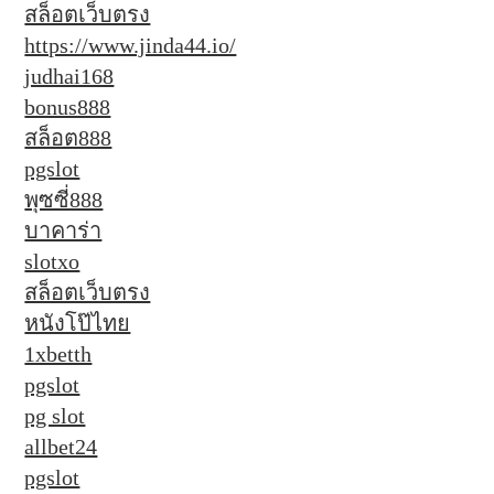
สล็อตเว็บตรง
https://www.jinda44.io/
judhai168
bonus888
สล็อต888
pgslot
พุซซี่888
บาคาร่า
slotxo
สล็อตเว็บตรง
หนังโป๊ไทย
1xbetth
pgslot
pg slot
allbet24
pgslot