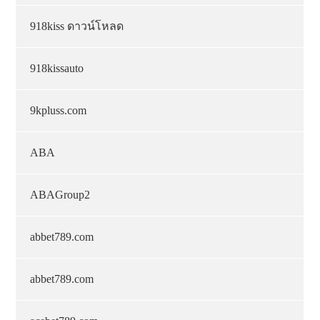
918kiss ดาวน์โหลด
918kissauto
9kpluss.com
ABA
ABAGroup2
abbet789.com
abbet789.com