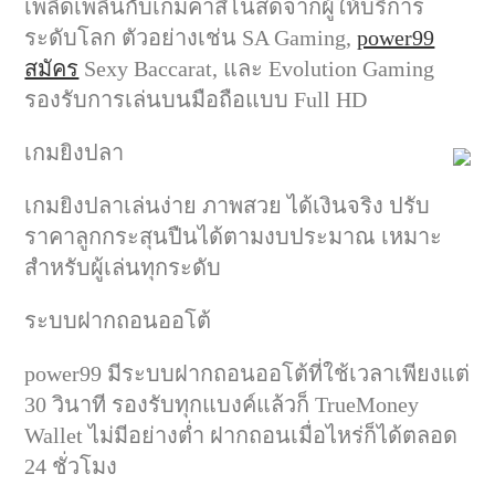
เพลิดเพลินกับเกมคาสิโนสดจากผู้ให้บริการ
ระดับโลก ตัวอย่างเช่น SA Gaming,
power99
สมัคร
Sexy Baccarat, และ Evolution Gaming
รองรับการเล่นบนมือถือแบบ Full HD
เกมยิงปลา
เกมยิงปลาเล่นง่าย ภาพสวย ได้เงินจริง ปรับ
ราคาลูกกระสุนปืนได้ตามงบประมาณ เหมาะ
สำหรับผู้เล่นทุกระดับ
ระบบฝากถอนออโต้
power99 มีระบบฝากถอนออโต้ที่ใช้เวลาเพียงแต่
30 วินาที รองรับทุกแบงค์แล้วก็ TrueMoney
Wallet ไม่มีอย่างต่ำ ฝากถอนเมื่อไหร่ก็ได้ตลอด
24 ชั่วโมง