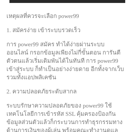
เหตุผลที่ควรจะเลือก power99
1. สมัครง่าย เข้าระบบรวดเร็ว
การ power99 สมัคร ทำได้ง่ายผ่านระบบ
ออนไลน์ กรอกข้อมูลเพียงไม่กี่ขั้นตอน การันตี
ตัวตนแล้วเริ่มเดิมพันได้ในทันที การ power99
เข้าสู่ระบบ ก็ทำเป็นอย่างง่ายดาย อีกทั้งจากเว็บ
รวมทั้งแอปพลิเคชัน
2. ความปลอดภัยระดับสากล
ระบบรักษาความปลอดภัยของ power99 ใช้
เทคโนโลยีการเข้ารหัส SSL คุ้มครองป้องกัน
ข้อมูลส่วนตัวแล้วก็กระบวนการทำธุรกรรมทาง
ด้านการเงินของผู้เล่น พร้อมคณะทำงานดูแล