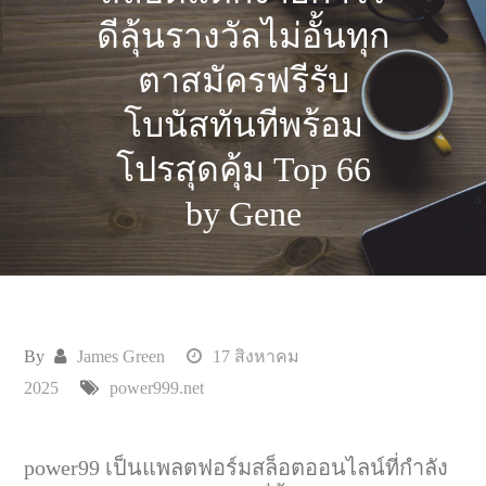
ดีลุ้นรางวัลไม่อั้นทุก
ตาสมัครฟรีรับ
โบนัสทันทีพร้อม
โปรสุดคุ้ม Top 66
by Gene
By
James Green
17 สิงหาคม
2025
power999.net
power99 เป็นแพลตฟอร์มสล็อตออนไลน์ที่กำลัง