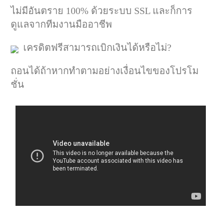
ไม่มีอันตราย 100% ด้วยระบบ SSL และก็การ
ดูแลจากทีมงานมืออาชีพ
เครดิตฟรีสามารถเบิกเงินได้หรือไม่?
ถอนได้ถ้าหากทำตามอย่างเงื่อนไขของโปรโม
ชั่น