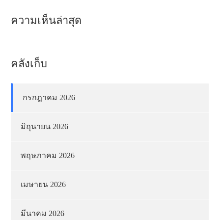
ความเห็นล่าสุด
คลังเก็บ
กรกฎาคม 2026
มิถุนายน 2026
พฤษภาคม 2026
เมษายน 2026
มีนาคม 2026