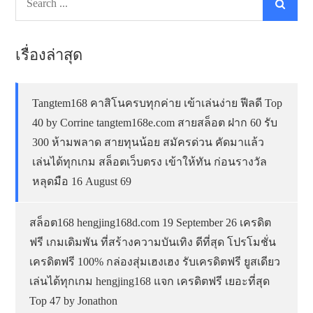
for:
เรื่องล่าสุด
Tangtem168 คาสิโนครบทุกค่าย เข้าเล่นง่าย ฟีลดี Top
40 by Corrine tangtem168e.com สายสล็อต ฝาก 60 รับ
300 ห้ามพลาด สายทุนน้อย สมัครด่วน คัดมาแล้ว
เล่นได้ทุกเกม สล็อตเว็บตรง เข้าให้ทัน ก่อนรางวัล
หลุดมือ 16 August 69
สล็อต168 hengjing168d.com 19 September 26 เครดิต
ฟรี เกมเดิมพัน ที่สร้างความบันเทิง ดีที่สุด โปรโมชั่น
เครดิตฟรี 100% กล่องสุ่มเฮงเฮง รับเครดิตฟรี ยูสเดียว
เล่นได้ทุกเกม hengjing168 แจก เครดิตฟรี เยอะที่สุด
Top 47 by Jonathon