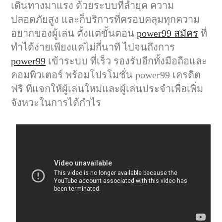
เดินทางมาแรง ด้วยระบบที่ล้ำยุค ความ
ปลอดภัยสูง และก็บริการที่ครอบคลุมทุกความ
อยากของผู้เล่น ตั้งแต่ขั้นตอน
power99 สมัคร
ที่
ทำได้ง่ายเพียงแค่ไม่กี่นาที ไปจนถึงการ
power99
เข้าระบบ ที่เร็ว รองรับอีกทั้งมือถือและ
คอมพิวเตอร์ พร้อมโปรโมชั่น power99 เครดิต
ฟรี ที่แจกให้ผู้เล่นใหม่และผู้เล่นประจำเพื่อเพิ่ม
จังหวะในการได้กำไร