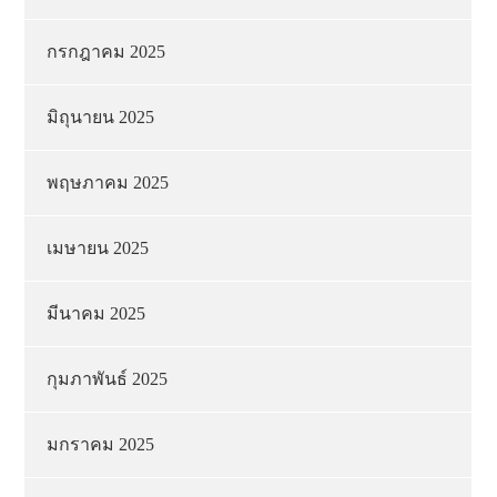
กรกฎาคม 2025
มิถุนายน 2025
พฤษภาคม 2025
เมษายน 2025
มีนาคม 2025
กุมภาพันธ์ 2025
มกราคม 2025