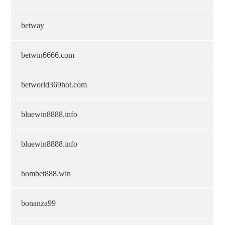
betway
betwin6666.com
betworld369hot.com
bluewin8888.info
bluewin8888.info
bombet888.win
bonanza99