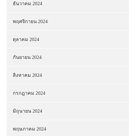
ธันวาคม 2024
พฤศจิกายน 2024
ตุลาคม 2024
กันยายน 2024
สิงหาคม 2024
กรกฎาคม 2024
มิถุนายน 2024
พฤษภาคม 2024