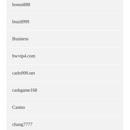
bonus888
brazil999
Business
bwvip4.com
carlo999.net
cashgame168
Casino
chang7777