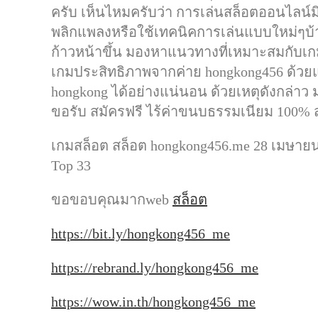
ครับ เห็นไหมครับว่า การเล่นสล็อตออนไลน์มิ
พลิกแพลงหรือใช้เทคนิคการเล่นแบบใหม่ๆบ้
ก้าวหน้าขึ้น มองหาแนวทางที่เหมาะสมกับเกม
เกมประสิทธิภาพจากค่าย hongkong456 ด้วยแล
hongkong ได้อย่างแน่นอน ด้วยเหตุดังกล่า
ขอรับ สมัครฟรี ไร้ค่าขนบธรรมเนียม 100% 
เกมสล็อต สล็อต hongkong456.me 28 เมษายน 2
Top 33
ขอขอบคุณมากweb
สล็อต
https://bit.ly/hongkong456_me
https://rebrand.ly/hongkong456_me
https://wow.in.th/hongkong456_me