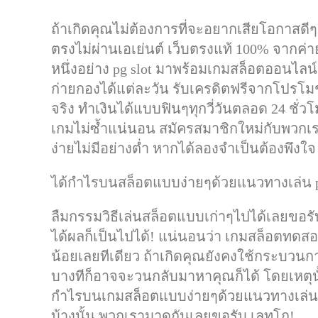
ถ้าเกิดคุณไม่ต้องการที่จะอยากเสียโอกาสดีๆ
ตรงไม่ผ่านเอเย่นต์ เว็บตรงแท้ 100% จากค
หนึ่งอย่าง pg slot มาพร้อมเกมสล็อตออนไ
ก่ายกองได้แต่ละวัน รับเครดิตฟรีจากโปรโม
จริง ทำเงินได้แบบฟินๆทุกวี่วันตลอด 24 ชั่
เกมไม่ซ้ำแน่นอน สมัครสมาชิกใหม่กับพวกเร
ง่ายไม่มีอย่างต่ำ หากได้ลองจำเป็นต้องพึงใ
ได้กำไรบนสล็อตแบบง่ายๆด้วยแนวทางเล่น pg
ลืมกรรมวิธีเล่นสล็อตแบบเก่าๆไปได้เลยขอรับ
ได้ผลก็เป็นไปได้! แน่นอนว่า เกมสล็อตทดส
น้อยเลยทีเดียว ถ้าเกิดคุณยังคงใช้กระบวนกา
บางทีก็อาจจะวนกลับมาหาคุณก็ได้ โดยเหตุน
กำไรบนเกมสล็อตแบบง่ายๆด้วยแนวทางเล่นแ
บ้างนั้น พวกเรามาดูกันเลยขอรับ เลทโก!