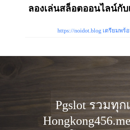
Skip
ลองเล่นสล็อตออนไลน์กับ
to
content
https://noidot.blog เตรียมพร้
Pgslot รวมทุก
Hongkong456.me