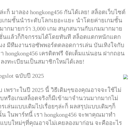
ล่ะก็ มาลอง hongkong456 กันได้เลย! สล็อตเว็บไซต์
่ายเกมชั้นนำระดับโลกเยอะแยะ นำโดยค่ายเกมชั้น
ลน์มากมายกว่า 3,000 เกม สนุกสนานกับเกมมากมาย
ชั่นแล้วก็กิจกรรมได้โดยทันที สล็อตแตกหนักแตก
วโมง มีทีมงานรอซัพพอร์ตตลอดการเล่น บันเทิงใจกับ
า hongkong456 เครดิตฟรี จัดเต็มแน่นอน ฝากถอน
จ ลงทะเบียนเป็นสมาชิกใหม่ได้เลย!
slot ฉบับปี 2025
 เพราะในปี 2025 นี้ วิธีเดิมๆของคุณอาจจะใช้ไม่
อบหรือเกมสล็อตจริงก็มีเข้ามาจำนวนมากมากไม่
รเล่นแบบเดิมไปเรื่อยๆล่ะก็ ผลสรุปแบบเดิมๆก็
ั้น ในพาร์ทนี้ เรา hongkong456 จะพาคุณมาทำ
บบใหม่ๆที่คุณอาจไม่เคยลองมาก่อน จะคืออะไร