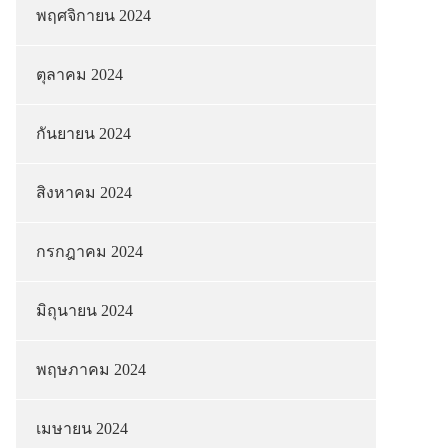
พฤศจิกายน 2024
ตุลาคม 2024
กันยายน 2024
สิงหาคม 2024
กรกฎาคม 2024
มิถุนายน 2024
พฤษภาคม 2024
เมษายน 2024