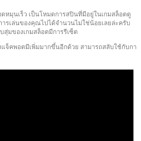
หมุนเร็ว เป็นโหมดการสปินที่มีอยู่ในเกมสล็อตดู
การเล่นของคุณไปได้จำนวนไม่ใช่น้อยเลยล่ะครับ
บสุ่มของเกมสล็อตมีการรีเซ็ต
งแจ็คพอตมีเพิ่มมากขึ้นอีกด้วย สามารถสลับใช้กับกา