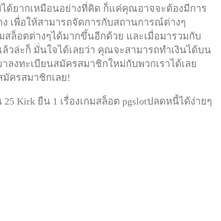
ได้ยากเหมือนอย่างที่คิด ก็แค่คุณอาจจะต้องมีการ
าง เพื่อให้สามารถจัดการกับสถานการณ์ต่างๆ
สล็อตต่างๆได้มากขึ้นอีกด้วย และเมื่อมารวมกับ
้วล่ะก็ มั่นใจได้เลยว่า คุณจะสามารถทำเงินได้บน
ว มาลงทะเบียนสมัครสมาชิกใหม่กับพวกเราได้เลย
สมัครสมาชิกเลย!
5 Kirk ยืน 1 เรื่องเกมสล็อต pgslotปลดหนี้ได้ง่ายๆ