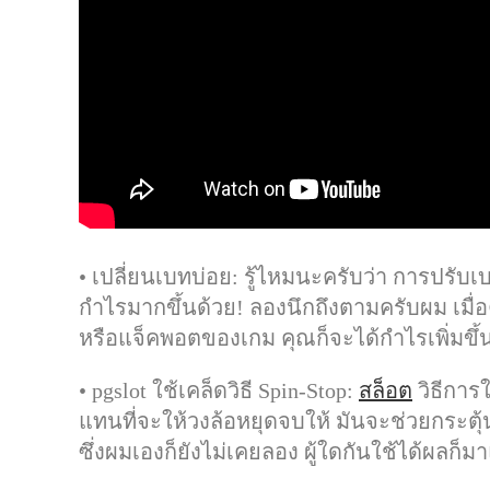
• เปลี่ยนเบทบ่อย: รู้ไหมนะครับว่า การปร
กำไรมากขึ้นด้วย! ลองนึกถึงตามครับผม เมื
หรือแจ็คพอตของเกม คุณก็จะได้กำไรเพิ่มขึ้น
• pgslot ใช้เคล็ดวิธี Spin-Stop:
สล็อต
วิธีการ
แทนที่จะให้วงล้อหยุดจบให้ มันจะช่วยกระต
ซึ่งผมเองก็ยังไม่เคยลอง ผู้ใดกันใช้ได้ผลก็ม