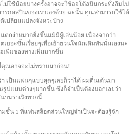
ไม่ใช้น้อยบางครั้งอาจจะใช้ออโต้สปินกระทั่งลืมไป
ารกดสปินของเราเองด้วย ฉะนั้น คุณสามารถใช้ได้
ได้เปลี่ยนแปลงจังหวะบ้าง
กง่ายมากยิ่งขึ้นแม้มีผู้เล่นน้อย เนื่องจากว่า
อะขึ้นเรื่อยๆเพื่อเย้ายวนใจนักเดิมพันนั่นเองนะ
เพิ่มช่องทางเพิ่มมากขึ้น
ที่คุณอาจจะไม่ทราบมาก่อน!
้ว่า เป็นแฟนๆแบบสุดๆเลยก็ว่าได้ ผมตื่นเต้นมา
 ในรูปแบบต่างๆมากขึ้น ซึ่งก็จำเป็นต้องบอกเลยว่า
นานร่าเริงพวกนี้
กมชั้น 1 ที่แฟนสล็อตส่วนใหญ่จำเป็นจะต้องรู้จัก