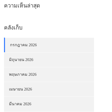
ความเห็นล่าสุด
คลังเก็บ
กรกฎาคม 2026
มิถุนายน 2026
พฤษภาคม 2026
เมษายน 2026
มีนาคม 2026