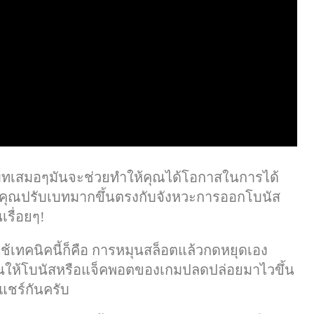
ับเบทเสมอๆมันจะช่วยทำให้คุณได้โอกาสในการได้
่อคุณปรับเบทมากขึ้นตรงกับจังหวะการออกโบนัส
เรื่อยๆ!
ใช้เทคนิคนี้ก็คือ การหมุนสล็อตแล้วกดหยุดเอง
ุ้นให้โบนัสหรือแจ็คพอตของเกมปลดปล่อยมาไวขึ้น
าแชร์กันครับ