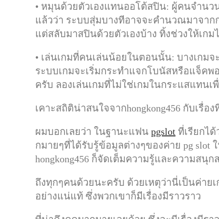
• หมุนด้วยตัวเองแทนออโต้สปิน: ผู้คนจำนวน
แล้วว่า ระบบสุ่มบางทีอาจจะคำนวณมาจากก
แต่สลับมาสปินด้วยตัวเองบ้าง ทิ้งช่วงให้เกม
• เล่นเกมที่คนเล่นน้อยในตอนนั้น: บางเกมจะแต
ระบบเกมจะเริ่มกระทำแจกโบนัสหรือแจ็คพอตเย
ครับ ลองเล่นเกมที่ไม่ใช่เกมในกระแสแทนเพื่อ
เคาะสถิติน่าสนใจจากhongkong456 กับเรื่อง
ผมบอกเลยว่า ในฐานะแฟน
pgslot
ที่เรียกได
กมายๆที่ได้รับรู้ข้อมูลต่างๆของค่าย pg slot
hongkong456 ก็จัดเต็มความรู้และความสนุกส
ถึงทุกๆคนด้วยนะครับ ด้วยเหตุว่านี่เป็นค่ายเ
อย่างแน่แท้ ซึ่งพวกเขาก็มีเรื่องมีราวราว