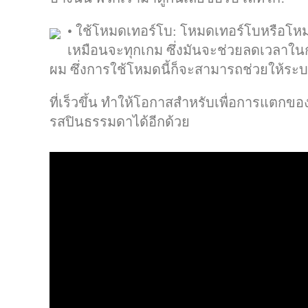
• ใช้โหมดเทอร์โบ: โหมดเทอร์โบหรือโหมด
เหมือนจะทุกเกม ซึ่งมันจะช่วยลดเวลาใน
ผม ซึ่งการใช้โหมดนี้ก็จะสามารถช่วยให้ระบ
ที่เร็วขึ้น ทำให้โอกาสสำหรับเพื่อการแตกขอ
รสปินธรรมดาได้อีกด้วย