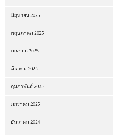
มิถุนายน 2025
พฤษภาคม 2025
เมษายน 2025
มีนาคม 2025
กุมภาพันธ์ 2025
มกราคม 2025
ธันวาคม 2024