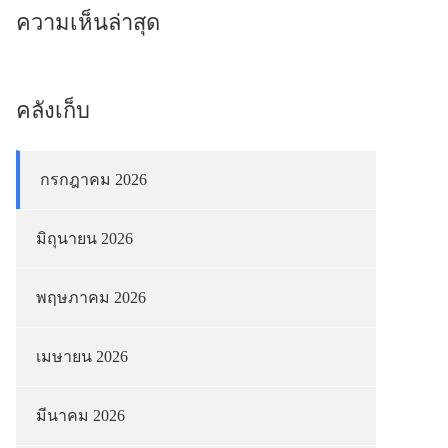
ความเห็นล่าสุด
คลังเก็บ
กรกฎาคม 2026
มิถุนายน 2026
พฤษภาคม 2026
เมษายน 2026
มีนาคม 2026