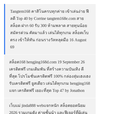
Tangtem168 คาสิโนครบทุกค่าย เข้าเล่นง่าย ฟี
ลดี Top 40 by Corrine tangtem168e.com สาย
สล็อต ฝาก 60 รับ 300 ห้ามพลาด สายทุนน้อย
สมัครด่วน คัดมาแล้ว เล่นได้ทุกเกม สล็อตเว็บ
ตรง เข้าให้ทัน ก่อนรางวัลหลุดมือ 16 August
69
สล็อต168 hengjing168d.com 19 September 26
เครดิตฟรี เกมเดิมพัน ที่สร้างความบันเทิง ดี
ที่สุด โปรโมชั่นเครดิตฟรี 100% กล่องสุ่มเฮงเฮง
รับเครดิตฟรี ยูสเดียว เล่นได้ทุกเกม hengjing168
แจก เครดิตฟรี เยอะที่สุด Top 47 by Jonathon
เว็บแม่ jinda888 webแจกหนัก สล็อตยอดนิยม
2026 รวมเกมดัง ค่ายชั้นนำ และฟีเจอร์ที่ผู้เล่น