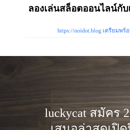
Skip
ลองเล่นสล็อตออนไลน์กับ
to
content
https://noidot.blog เตรียมพร้
luckycat สมัคร 
เสนอล่าสุดเปิด