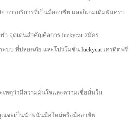
ัย การบริการที่เป็นมืออาชีพ และก็เกมเดิมพันครบ
ีฬา จุดเด่นสำคัญคือการ luckycat สมัคร
สู่ระบบ ที่ปลอดภัย และโปรโมชั่น
luckycat
เครดิตฟรี
ะเหตุว่ามีความมั่นใจและความเชื่อมั่นใน
่าคุณจะเป็นนักพนันมือใหม่หรือมืออาชีพ