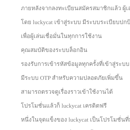
ภายหลังจากลงทะเบียนสมัครสมาชิกแล้ว ผู้เล
โดย luckycat เข้าสู่ระบบ มีระบบระเบียบปกป
เพื่อผู้เล่นเชื่อมั่นในทุกการใช้งาน
คุณสมบัติของระบบล็อกอิน
รองรับการเข้ารหัสข้อมูลทุกครั้งที่เข้าสู่ระบบ
มีระบบ OTP สำหรับความปลอดภัยเพิ่มขึ้น
สามารถตรวจดูเรื่องราวเข้าใช้งานได้
โปรโมชั่นแล้วก็ luckycat เครดิตฟรี
หนึ่งในจุดแข็งของ luckycat เป็นโปรโมชั่น