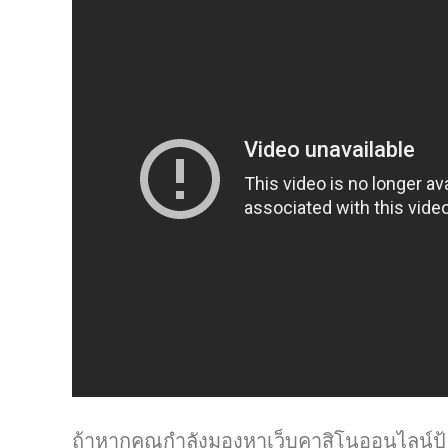
ถ้าหากคุณกำลังมองหาเว็บคาสิโนออนไลน์ป้อ