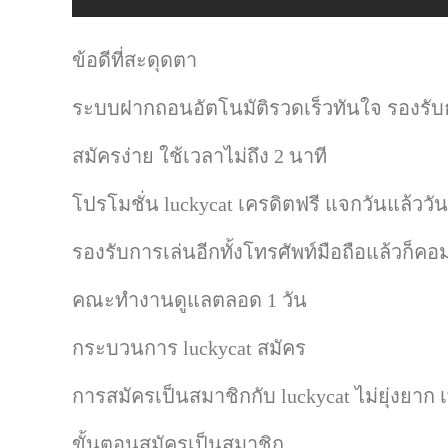
ข้อดีที่สะดุดตา
ระบบฝากถอนอัตโนมัติรวดเร็วทันใจ รองรับ
สมัครง่าย ใช้เวลาไม่ถึง 2 นาที
โปรโมชั่น luckycat เครดิตฟรี แจกวันแล้ววัน
รองรับการเล่นอีกทั้งโทรศัพท์มือถือแล้วก็คอ
คณะทำงานดูแลตลอด 1 วัน
กระบวนการ luckycat สมัคร
การสมัครเป็นสมาชิกกับ luckycat ไม่ยุ่งยาก
ขั้นตอนสมัครเป็นสมาชิก