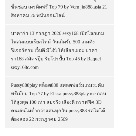
ชื่นชอบ เครดิตฟรี Top 79 by Vern jin888.asia 21
สิงหาคม 26 พนันออนไลน์
บาคาร่า 13 กรกฎา 2026 sexy168 เปิดโลกเกม
ไพ่สดแบบเรียลไทม์ วันเกิดรับ 500 เกมดัง
ฟีเจอร์ครบ เว็บดี มีโต๊ะให้เลือกเยอะ บาคา
ร่า168 สมัครปุ๊บ รับโปรปั๊บ Top 45 by Raquel
sexy168c.com
Pussy888play สล็อต888 แพลตฟอร์มเกมระดับ
พรีเมียม Top 77 by Elissa pussy888play.me ถอน
ได้สูงสุด 100 เท่า สมจริง เสียงดี กราฟฟิค 3D
คนเล่นไม่ต่ำกว่าแสนทุกวัน pussy888 รอไม่ได้
ต้องลอง 22 กรกฎาคม 2569