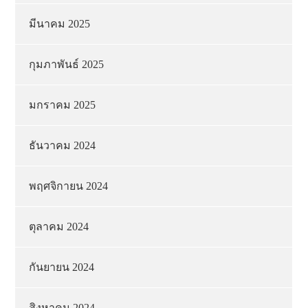
มีนาคม 2025
กุมภาพันธ์ 2025
มกราคม 2025
ธันวาคม 2024
พฤศจิกายน 2024
ตุลาคม 2024
กันยายน 2024
สิงหาคม 2024