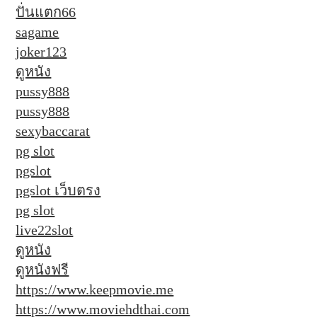
ปั่นแตก66
sagame
joker123
ดูหนัง
pussy888
pussy888
sexybaccarat
pg slot
pgslot
pgslot เว็บตรง
pg slot
live22slot
ดูหนัง
ดูหนังฟรี
https://www.keepmovie.me
https://www.moviehdthai.com