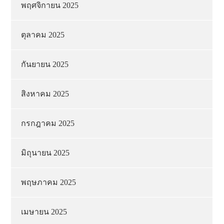
พฤศจิกายน 2025
ตุลาคม 2025
กันยายน 2025
สิงหาคม 2025
กรกฎาคม 2025
มิถุนายน 2025
พฤษภาคม 2025
เมษายน 2025