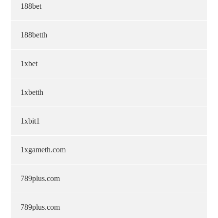
188bet
188betth
1xbet
1xbetth
1xbit1
1xgameth.com
789plus.com
789plus.com