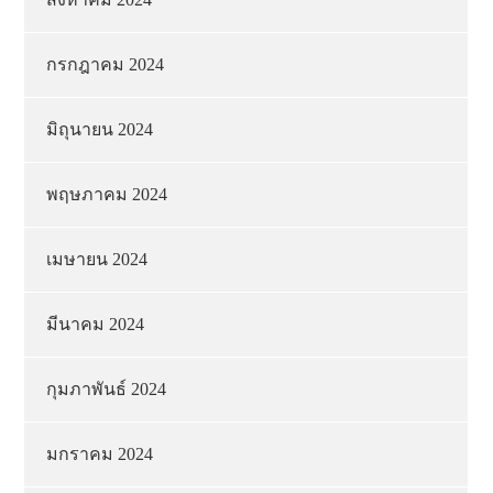
กรกฎาคม 2024
มิถุนายน 2024
พฤษภาคม 2024
เมษายน 2024
มีนาคม 2024
กุมภาพันธ์ 2024
มกราคม 2024