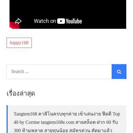
happy168
Search
for:
เรื่องล่าสุด
Tangtem168 คาสิโนครบทุกค่าย เข้าเล่นง่าย ฟีลดี Top
40 by Corrine tangtem168e.com สายสล็อต ฝาก 60 รับ
300 ห้ามพลาด สายทุนน้อย สมัครด่วน คัดมาแล้ว