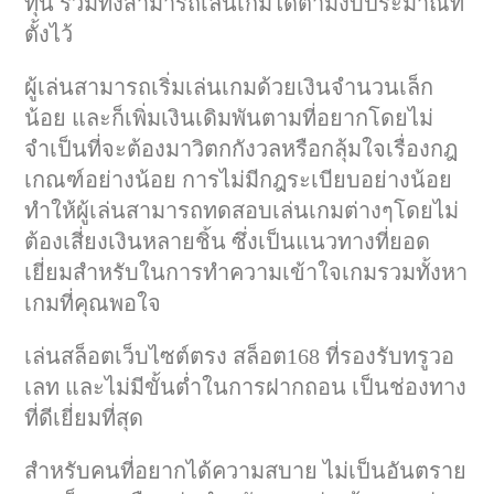
ทุน รวมทั้งสามารถเล่นเกมได้ตามงบประมาณที่
ตั้งไว้
ผู้เล่นสามารถเริ่มเล่นเกมด้วยเงินจำนวนเล็ก
น้อย และก็เพิ่มเงินเดิมพันตามที่อยากโดยไม่
จำเป็นที่จะต้องมาวิตกกังวลหรือกลุ้มใจเรื่องกฎ
เกณฑ์อย่างน้อย การไม่มีกฎระเบียบอย่างน้อย
ทำให้ผู้เล่นสามารถทดสอบเล่นเกมต่างๆโดยไม่
ต้องเสี่ยงเงินหลายชิ้น ซึ่งเป็นแนวทางที่ยอด
เยี่ยมสำหรับในการทำความเข้าใจเกมรวมทั้งหา
เกมที่คุณพอใจ
เล่นสล็อตเว็บไซต์ตรง สล็อต168 ที่รองรับทรูวอ
เลท และไม่มีขั้นต่ำในการฝากถอน เป็นช่องทาง
ที่ดีเยี่ยมที่สุด
สำหรับคนที่อยากได้ความสบาย ไม่เป็นอันตราย