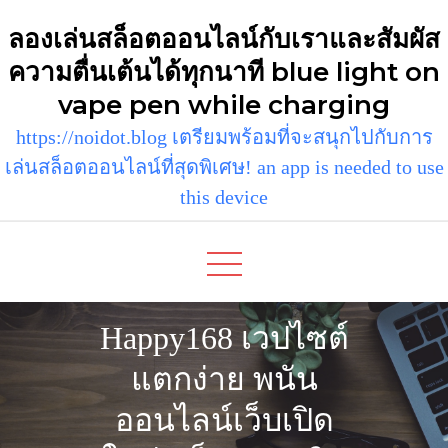
Skip
ลองเล่นสล็อตออนไลน์กับเราและสัมผัส
to
ความตื่นเต้นได้ทุกนาที blue light on
content
vape pen while charging
https://noidot.blog เตรียมพร้อมที่จะสนุกไปกับการ
เล่นสล็อตออนไลน์ที่สุดพิเศษ! an app is needed to use
this device
Happy168 เวปไซต์
แตกง่าย พนัน
ออนไลน์เว็บเปิด