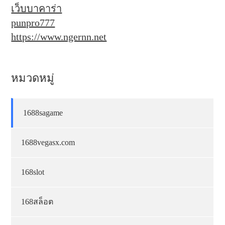
เว็บบาคาร่า
punpro777
https://www.ngernn.net
หมวดหมู่
1688sagame
1688vegasx.com
168slot
168สล็อต