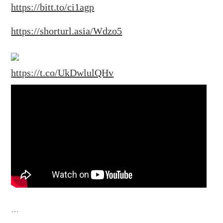
https://bitt.to/ci1agp
https://shorturl.asia/Wdzo5
https://t.co/UkDwlulQHv
…