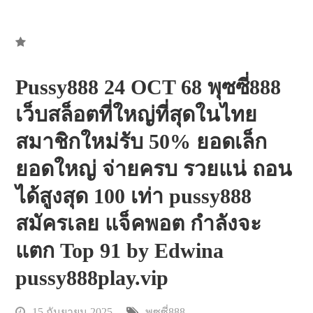
Pussy888 24 OCT 68 พุซซี่888
เว็บสล็อตที่ใหญ่ที่สุดในไทย
สมาชิกใหม่รับ 50% ยอดเล็ก
ยอดใหญ่ จ่ายครบ รวยแน่ ถอน
ได้สูงสุด 100 เท่า pussy888
สมัครเลย แจ็คพอต กำลังจะ
แตก Top 91 by Edwina
pussy888play.vip
15 กันยายน 2025
พุซซี่888