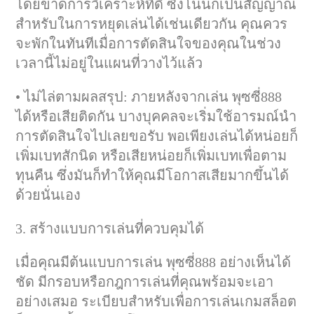
โดยขาดการวิเคราะห์ที่ดี ซึ่งโน่นก็เป็นสัญญาณ
สำหรับในการหยุดเล่นได้เช่นเดียวกัน คุณควร
จะพักในทันทีเมื่อการตัดสินใจของคุณในช่วง
เวลานี้ไม่อยู่ในแผนที่วางไว้แล้ว
• ไม่ไล่ตามผลสรุป: ภายหลังจากเล่น พุซซี่888
ได้หรือเสียติดกัน บางบุคคลจะเริ่มใช้อารมณ์นำ
การตัดสินใจไปเลยขอรับ พอเพียงเล่นได้หน่อยก็
เพิ่มเบทสักนิด หรือเสียหน่อยก็เพิ่มเบทเพื่อตาม
ทุนคืน ซึ่งมันก็ทำให้คุณมีโอกาสเสียมากขึ้นได้
ด้วยนั่นเอง
3. สร้างแบบการเล่นที่ควบคุมได้
เมื่อคุณมีต้นแบบการเล่น พุซซี่888 อย่างเห็นได้
ชัด มีกรอบหรือกฎการเล่นที่คุณพร้อมจะเอา
อย่างเสมอ ระเบียบสำหรับเพื่อการเล่นเกมสล็อต