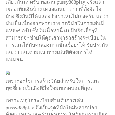
เดียวกันนะครับ พอเล่น pussy888play จริงแล้ว
เผลอเพิ่มเงินบ้าง เผลอเล่นยาวกว่าที่ตั้งจิตใจ
บ้าง ซึ่งมันมิได้แสดงว่าเราเล่นไม่เก่งครับ แต่ว่า
มันเป็นเนื่องจากพวกเราขาดวินัยในการเล่นนี่
แหละขอรับ ซึ่งในเนื้อหานี้ ผมมีทริคเล็กๆที่
สามารถจะช่วยให้คุณสามารถสร้างระเบียบใน
การเล่นให้กับตนเองมากขึ้นเรื่อยๆได้ รับประกัน
เลยว่า เล่นตามแนวทางเล่นที่ต้องการได้
แน่นอน
เพราะอะไรการสร้างวินัยสำหรับในการเล่น
พุซซี่888 เป็นสิ่งที่มือใหม่พลาดบ่อยที่สุด?
เพราะเหตุใดระเบียบสำหรับการเล่น
pussy888play ถึงเป็นจุดที่มือใหม่พลาดบ่อย
ที่สุด? เพราะเหตุว่าหลายท่านโฟกัสกับการเลือก