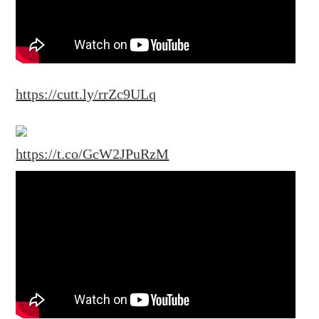
https://cutt.ly/rrZc9ULq
https://t.co/GcW2JPuRzM