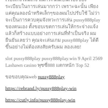
ระเบียบในการเล่นมากกว่า เพราะฉะนั้น เพียง
แค่คุณลองนำทริคเล็กๆของผมไปปรับใช้ ไม่ว่า
จะเป็นการควบคุมจังหวะการเล่น pussy888play
ของตนเอง ตั้งขอบเขตการเล่นให้กระจ่างแจ้ง
แล้วก็สร้างแบบอย่างการเล่นที่ทำเป็นจริง ผม
ยืนยันเลยว่า คุณจะเล่นเกม pussy888play ได้ดี
ขึ้นอย่างไม่ต้องสงสัยครับผม ลองเลย!
slot pussy888play pussy888play.win 9 April 2569
Lashawn casino พุซซี่888 แตกหนัก Top 52
ขอขอบคุณweb
pussy888play
https://rebrand.ly/pussy888play-win
https://cutly.info/pussy888play-win