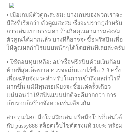
• เมื่อเกมมีตัวคูณสะสม: บางเกมของพวกเราจะ
มีสิ่งที่เรียกว่า ตัวคูณสะสม ซึ่งจะปรากฎสำหรับ
การเล่นแบบธรรมดา ถ้าเกิดคุณสามารถสะสม
ตัวคูณได้มากแล้ว บางทีก็อาจจะซื้อฟรีสปินเพื่อ
ให้คูณผลกำไรแบบหนักๆได้โดยทันทีเลยล่ะครับ
• ใช้ตอนทุนเหลือ: อย่าซื้อฟรีสปินด้วยเงินก้อน
ท้ายที่สุดเด็ดขาด ควรจะเก็บเอาไว้ซื้อ 2-3 ครั้ง
เพื่อเฉลี่ยจังหวะสำหรับในการเข้าถึงผลกำไรที่
มากขึ้น แม้มีทุนพอเพียงจะซื้อแค่ครั้งเดียว
แน่นอนว่าให้สปินแบบปกติจะดีมากกว่า การ
เก็บรอบก็สร้างจังหวะเช่นเดียวกัน
สายทุนน้อย มือใหม่ฝึกเล่น หรือมือโปรก็เล่นได้
กับ pussy888 สล็อตเว็บไซต์ตรงแท้ 100% พร้อม