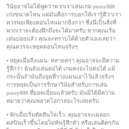
วินัยอาจไม่ได้พูดว่าพวกเราเล่นเกม pussy888
เก่งขนาดไหน แต่มันคือการบอกให้เรารู้ดีว่าเรา
ควรพอเพียงตอนไหนมากยิ่งกว่า ซึ่งนี่เป็นสิ่งที่
พวกเราจะต้องฝึกถึงจะได้มาครับ หากคุณเริ่ม
เล่นบ่อยแล้ว คุณจะทราบได้ด้วยตัวเองเลยว่า
คุณควรจะหยุดตอนไหนจริงๆ
• หยุดเมื่อถึงแผน: หลายครา คุณอาจจะมีความ
รู้สึกว่า ฉันยังเล่นต่อได้ เกมคงจะไปต่อได้ แม้
กระนั้นถ้ามันถึงจุดที่วางแผนเอาไว้แล้วจริงๆ
การหยุดเป็นการรักษาวินัยสำหรับการเล่น
pussy888 ที่ยอดเยี่ยมแล้วครับ มันมิได้มีความ
หมายว่าคุณพลาดโอกาสอะไรเลยครับ
• พักเมื่อเริ่มตัดสินใจเร็ว: คุณอาจจะเผลอก
ดสปินเร็วขึ้นโดยไม่ทันรู้สึกตัว หรือเล่นติดๆกัน