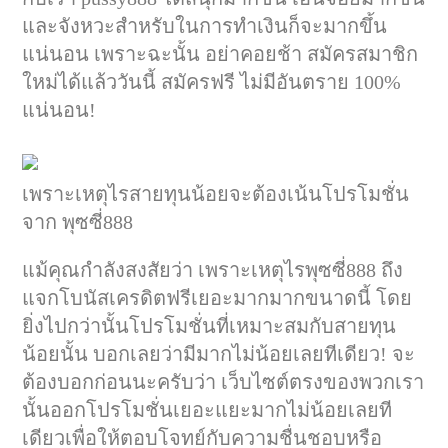
และจังหวะสำหรับในการทำเงินก็จะมากขึ้น
แน่นอน เพราะฉะนั้น อย่าคอยช้า สมัครสมาชิก
ใหม่ได้แล้ววันนี้ สมัครฟรี ไม่มีอันตราย 100%
แน่นอน!
เพราะเหตุไรสายทุนน้อยจะต้องเน้นโปรโมชั่น
จาก พุซซี่888
แม้คุณกำลังสงสัยว่า เพราะเหตุไรพุซซี่888 ถึง
แจกโบนัสเครดิตฟรีเยอะมากมากขนาดนี้ โดย
ยิ่งไปกว่านั้นโปรโมชั่นที่เหมาะสมกับสายทุน
น้อยนั้น บอกเลยว่ามีมากไม่น้อยเลยทีเดียว! จะ
ต้องบอกก่อนนะครับว่า เว็บไซต์ตรงของพวกเรา
นั้นออกโปรโมชั่นเยอะแยะมากไม่น้อยเลยที
เดียวเพื่อให้ตอบโจทย์กับความชื่นชอบหรือ