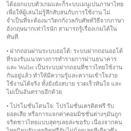
ได้ออกแบบตัวเกมและก็ระบบเมนูเปนภาษาไทย
เพื่อให้ผู้เล่นไม่รู้สึกสับสนกับการใช้งาน ไม่
จำเป็นที่จะต้องมาวิตกกังวลกับศัพท์วิธีจากภาษา
อังกฤษมากเท่าไรนัก สามารถรู้เรื่องเกมได้ใน
ทันที
• ฝากถอนผ่านระบบออโต้: ระบบฝากถอนออโต้
ที่รองรับแนวทางการทำรายการผ่านธนาคาร
และ Wallet เป็นระบบฝากถอนที่ชาวไทยใช้งาน
กันอยู่แล้ว ทำให้มีความรู้และความเข้าใจง่าย
ใช้งานได้จริง ทั้งยังยังสบาย รวดเร็วทันใจ และ
ไม่เป็นอันตรายอีกด้วย
• โปรโมชั่นโดนใจ: โปรโมชั่นเครดิตฟรี รับ
ยอดเสีย หรือการแจกค่าคอมมิชชั่นต่างๆมันถูก
จริตชาวไทยแบบสุดๆเลยล่ะขอรับ เนื่องจากคน
ไทยนิยมรับเครดิตฟรีกันไม่น้อยเลยทีเดียวซึ่ง