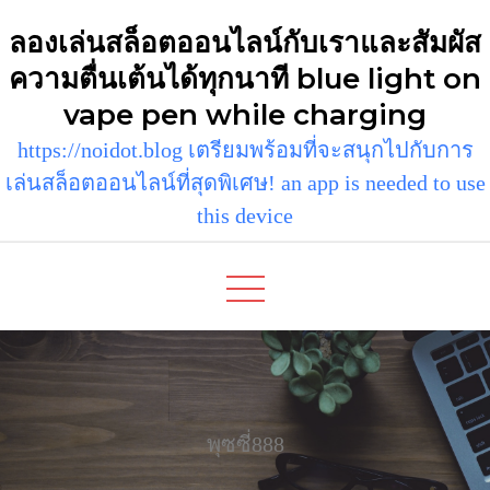
Skip
ลองเล่นสล็อตออนไลน์กับเราและสัมผัส
to
ความตื่นเต้นได้ทุกนาที blue light on
content
vape pen while charging
https://noidot.blog เตรียมพร้อมที่จะสนุกไปกับการ
เล่นสล็อตออนไลน์ที่สุดพิเศษ! an app is needed to use
this device
พุซซี่888