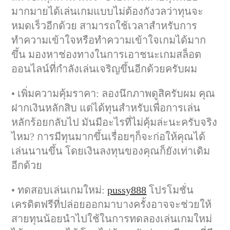
มากมายได้เล่นเกมแบบไม่ต้องกังวลว่าทุนจะ
หมดเร็วอีกด้วย สามารถใช้เวลาสำหรับการ
ทำความเข้าใจหรือทำความเข้าใจเกมได้มาก
ขึ้น มองหาช่องทางในการเอาชนะเกมสล็อต
ออนไลน์ที่กำลังเล่นเจริญขึ้นอีกด้วยครับผม
• เพิ่มความคุ้มราคา: ลองนึกภาพดูสิครับผม คุณ
ฝากเงินหลักสิบ แต่ได้ทุนสำหรับเพื่อการเล่น
หลักร้อยกลับไป มันมีอะไรที่ไม่คุ้มล่ะนะครับจริง
ไหม? การมีทุนมากขึ้นเรื่อยๆก็จะก่อให้คุณได้
เล่นนานขึ้น โดยเงินลงทุนของคุณก็ยังเท่าเดิม
อีกด้วย
• ทดสอบเล่นเกมใหม่:
pussy888
โปรโมชั่น
เครดิตฟรีที่ปล่อยออกมาบางครั้งอาจจะช่วยให้
สายทุนน้อยนำไปใช้ในการทดลองเล่นเกมใหม่