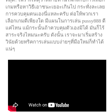
เกมหรือหาวิธีเอาชนะเยอะเกินไป กระทั่งละเลย
การควบคุมตนเองนี่แหละครับ ต่อให้พวกเรา
เลือกเกมดีเพียงใด มีแผนในการเล่น pussy888 ดี
แค่ไหน แม้กระนั้นถ้าควบคุมตัวเองมิได้ มันก็ไร้
สาระจริงไหมนะครับ ดังนั้น เราจะมาเริ่มสร้าง
วินัยด้วยทริคการเล่นแบบง่ายๆที่มือใหม่ก็ทำได้
แน่ๆ