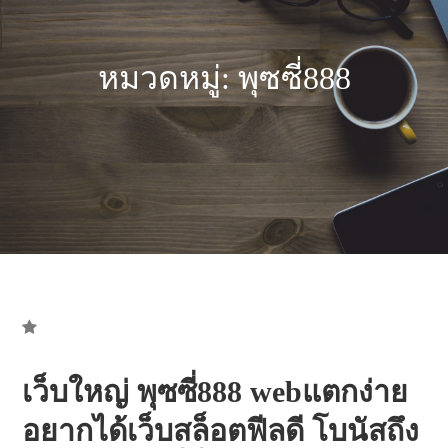
หมวดหมู่:
พุซซี่888
เว็บใหญ่ พุซซี่888 webแตกง่าย
อยากได้เว็บสล็อตฟีลดี โบนัสถึง