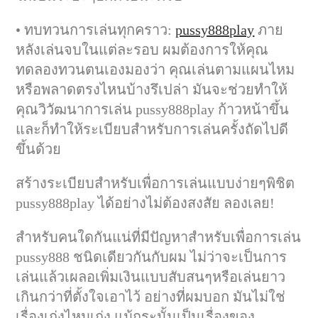
• ทบทวนการเล่นทุกคราว:
pussy888play
ภาย
หลังเล่นจบในแต่ละรอบ ผมต้องการให้คุณ
ทดลองทวนตนเองมองว่า คุณเล่นตามแผนไหม
หรือพลาดตรงไหนบ้างรึเปล่า มันจะช่วยทำให้
คุณวิวัฒนาการเล่น pussy888play ก้าวหน้าขึ้น
และก็ทำให้ระเบียบสำหรับการเล่นครั้งถัดไปดี
ขึ้นด้วย
สร้างระเบียบสำหรับเพื่อการเล่นแบบง่ายๆพิชิต
pussy888play ได้อย่างไม่ต้องสงสัย ลองเลย!
สำหรับคนใดกันแน่ที่มีปัญหาสำหรับเพื่อการเล่น
pussy888 ชนิดเดียวกันกับผม ไม่ว่าจะเป็นการ
เล่นแล้วเผลอเพิ่มเงินแบบสับสนๆหรือเล่นยาว
เกินกว่าที่ตั้งใจเอาไว้ อย่างที่ผมบอก มันไม่ใช่
เรื่องเก่งไหมเก่ง แม้กระนั้นเป็นเรื่องของ