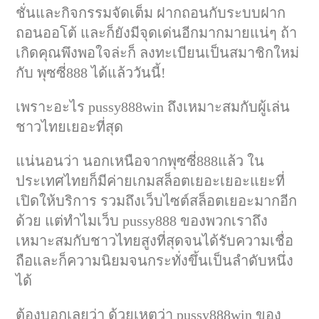
ชั่นและกิจกรรมจัดเต็ม ฝากถอนกับระบบฝาก
ถอนออโต้ และก็ยังมีจุดเด่นอีกมากมายแน่ๆ ถ้า
เกิดคุณพึงพอใจล่ะก็ ลงทะเบียนเป็นสมาชิกใหม่
กับ พุซซี่888 ได้แล้ววันนี้!
เพราะอะไร pussy888win ถึงเหมาะสมกับผู้เล่น
ชาวไทยเยอะที่สุด
แน่นอนว่า นอกเหนือจากพุซซี่888แล้ว ใน
ประเทศไทยก็มีค่ายเกมสล็อตเยอะเยอะแยะที่
เปิดให้บริการ รวมถึงเว็บไซต์สล็อตเยอะมากอีก
ด้วย แต่ทำไมเว็บ pussy888 ของพวกเราถึง
เหมาะสมกับชาวไทยสูงที่สุดจนได้รับความเชื่อ
ถือและก็ความนิยมจนกระทั่งขึ้นเป็นลำดับหนึ่ง
ได้
ต้องบอกเลยว่า ด้วยเหตุว่า pussy888win ของ