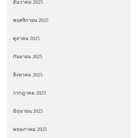
ธันวาคม 2025
พฤศจิกายน 2025
ตุลาคม 2025
กันยายน 2025
สิงหาคม 2025
กรกฎาคม 2025
มิถุนายน 2025
พฤษภาคม 2025