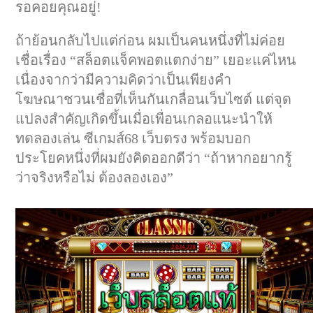
รอคอยคุณอยู่!
ถ้าย้อนกลับไปแต่ก่อน ผมเป็นคนหนึ่งที่ไม่ค่อย
เชื่อเรื่อง “สล็อตแจ็คพอตแตกง่าย” เยอะแค่ไหน
เนื่องจากว่ามีความคิดว่าเป็นเพียงคำ
โฆษณาชวนเชื่อที่เห็นกันเกลื่อนเว็บไซต์ แต่จุด
แปลงสำคัญเกิดขึ้นเมื่อเพื่อนเกลอแนะนำให้
ทดลองเล่น ซีเกมส์68 เว็บตรง พร้อมบอก
ประโยคหนึ่งที่ผมยังคิดออกดีว่า “ถ้าหากอยากรู้
ว่าจริงหรือไม่ ต้องลองเอง”