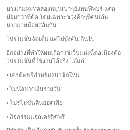
บางเกมผมทดลองหมุนเบาๆยังพบฟีพบร์ แตก
บ่อยกว่าที่คิด โดยเฉพาะช่วงดึกๆที่คนเล่น
มากมายน้อยสลับกัน
โปรโมชั่นจัดเต็ม แต่ไม่บังคับเกินไป
อีกอย่างที่ทำให้ผมเลือกใช้เว็บแห่งนี้ต่อเนื่องคือ
โปรโมชั่นที่ใช้งานได้จริง ได้แก่
• เครดิตฟรีสำหรับสมาชิกใหม่
• โบนัสฝากเงินรายวัน
• โปรโมชั่นคืนยอดเสีย
• กิจกรรมแจกเครดิตฟรี