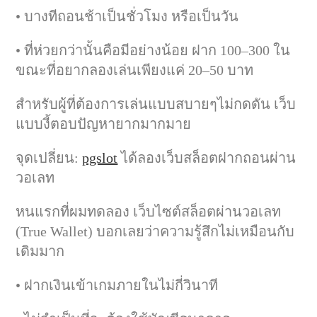
• บางทีถอนช้าเป็นชั่วโมง หรือเป็นวัน
• ที่ห่วยกว่านั้นคือมีอย่างน้อย ฝาก 100–300 ใน
ขณะที่อยากลองเล่นเพียงแค่ 20–50 บาท
สำหรับผู้ที่ต้องการเล่นแบบสบายๆไม่กดดัน เว็บ
แบบงี้ตอบปัญหายากมากมาย
จุดเปลี่ยน:
pgslot
ได้ลองเว็บสล็อตฝากถอนผ่าน
วอเลท
หนแรกที่ผมทดลอง เว็บไซต์สล็อตผ่านวอเลท
(True Wallet) บอกเลยว่าความรู้สึกไม่เหมือนกับ
เดิมมาก
• ฝากเงินเข้าเกมภายในไม่กี่วินาที