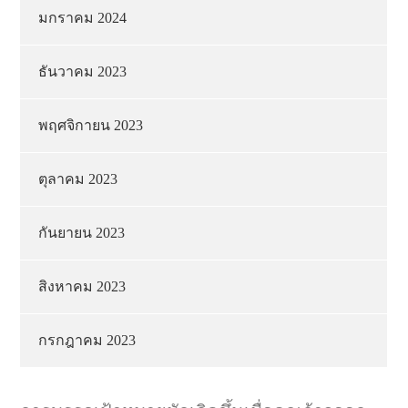
มกราคม 2024
ธันวาคม 2023
พฤศจิกายน 2023
ตุลาคม 2023
กันยายน 2023
สิงหาคม 2023
กรกฎาคม 2023