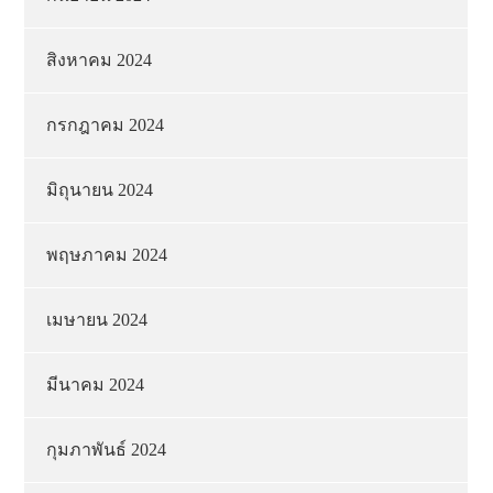
สิงหาคม 2024
กรกฎาคม 2024
มิถุนายน 2024
พฤษภาคม 2024
เมษายน 2024
มีนาคม 2024
กุมภาพันธ์ 2024