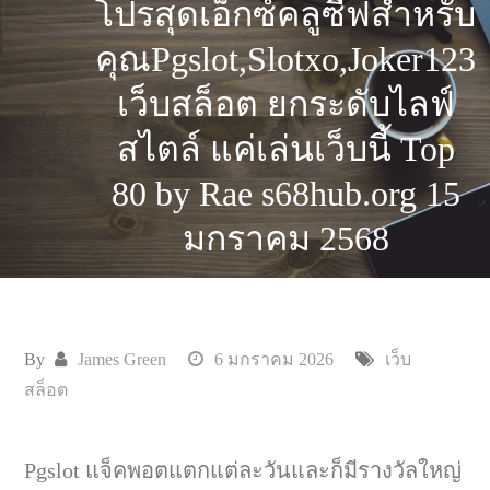
โปรสุดเอ็กซ์คลูซีฟสำหรับ
คุณPgslot,Slotxo,Joker123
เว็บสล็อต ยกระดับไลฟ์
สไตล์ แค่เล่นเว็บนี้ Top
80 by Rae s68hub.org 15
มกราคม 2568
By
James Green
6 มกราคม 2026
เว็บ
สล็อต
Pgslot แจ็คพอตแตกแต่ละวันและก็มีรางวัลใหญ่