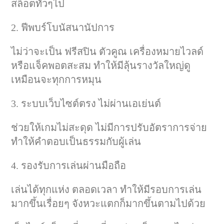
สล็อตทั่วๆไป
2. ฟีพบร์โบนัสนานัปการ
ไม่ว่าจะเป็น ฟรีสปิน ตัวคูณ เครื่องหมายไวลด์
หรือแจ็คพอตสะสม ทำให้มีลุ้นรางวัลใหญ่ดู
เหมือนจะทุกการหมุน
3. ระบบเว็บไซต์ตรง ไม่ผ่านเอเย่นต์
ช่วยให้เกมไม่สะดุด ไม่มีการปรับอัตราการจ่าย
ทำให้คำตอบเป็นธรรมกับผู้เล่น
4. รองรับการเล่นผ่านมือถือ
เล่นได้ทุกแห่ง ตลอดเวลา ทำให้มีรอบการเล่น
มากขึ้นเรื่อยๆ จังหวะแตกก็มากขึ้นตามไปด้วย