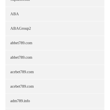
ABA
ABAGroup2
abbet789.com
abbet789.com
acebet789.com
acebet789.com
adm789.info