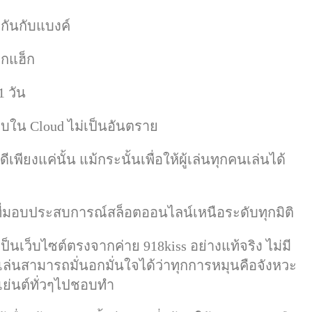
วกันกับแบงค์
ูกแฮ็ก
1 วัน
เก็บใน Cloud ไม่เป็นอันตราย
ีเพียงแค่นั้น แม้กระนั้นเพื่อให้ผู้เล่นทุกคนเล่นได้
 ที่มอบประสบการณ์สล็อตออนไลน์เหนือระดับทุกมิติ
ารเป็นเว็บไซต์ตรงจากค่าย 918kiss อย่างแท้จริง ไม่มี
ล่นสามารถมั่นอกมั่นใจได้ว่าทุกการหมุนคือจังหวะ
อเย่นต์ทั่วๆไปชอบทำ