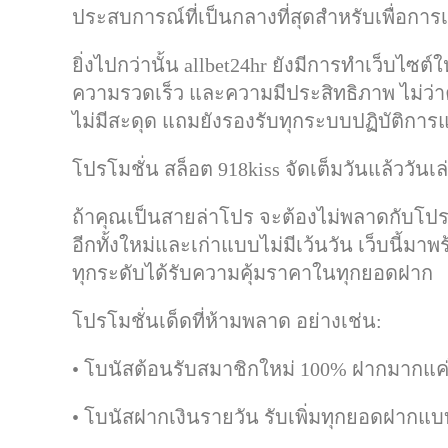
ประสบการณ์ที่เป็นกลางที่สุดสำหรับเพื่อกา
ยิ่งไปกว่านั้น allbet24hr ยังมีการทำเว็บไซต
ความรวดเร็ว และความมีประสิทธิภาพ ไม่ว่าคุ
ไม่มีสะดุด แถมยังรองรับทุกระบบปฏิบัติกา
โปรโมชั่น สล็อต 918kiss จัดเต็มวันแล้ววันเ
ถ้าคุณเป็นสายล่าโปร จะต้องไม่พลาดกับโปรโม
อีกทั้งใหม่และเก่าแบบไม่มีเว้นวัน เว็บนี้มา
ทุกระดับได้รับความคุ้มราคาในทุกยอดฝาก
โปรโมชั่นเด็ดที่ห้ามพลาด อย่างเช่น:
• โบนัสต้อนรับสมาชิกใหม่ 100% ฝากมากแค่ไห
• โบนัสฝากเงินรายวัน รับเพิ่มทุกยอดฝากแบบ