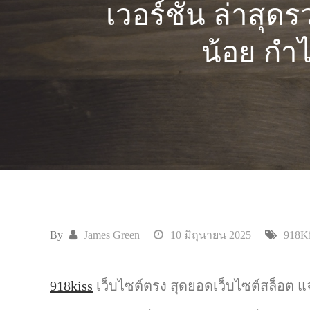
เวอร์ชั่น ล่าสุด
น้อย กำไร
By
James Green
10 มิถุนายน 2025
918Ki
918kiss
เว็บไซต์ตรง สุดยอดเว็บไซต์สล็อต แจ