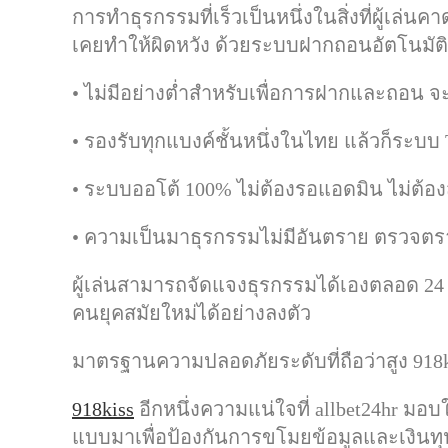
การทำธุรกรรมที่เร็วเป็นหนึ่งในสิ่งที่ผู้เล่
เคยทำให้ผิดหวัง ด้วยระบบฝากถอนอัตโนมัติท
• ไม่มีอย่างต่ำสำหรับเพื่อการฝากและถอน จะเ
• รองรับทุกแบงค์ชั้นหนึ่งในไทย แล้วก็ระบบ
• ระบบออโต้ 100% ไม่ต้องรอแอดมิน ไม่ต้อง
• ความเป็นมาธุรกรรมไม่มีอันตราย ตรวจตรา
ผู้เล่นสามารถจัดแจงธุรกรรมได้เองตลอด 24 
คนยุคสมัยใหม่ได้อย่างลงตัว
มาตรฐานความปลอดภัยระดับที่ถือว่าสูง 918ki
918kiss
อีกหนึ่งความแน่ใจที่ allbet24hr มอบ
แบบมาเพื่อป้องกันการขโมยข้อมูลและเงิน