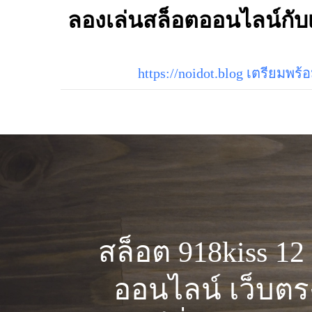
Skip
ลองเล่นสล็อตออนไลน์กับ
to
content
https://noidot.blog เตรียมพร้
สล็อต 918kiss 12
ออนไลน์ เว็บตร