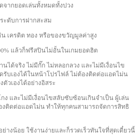
สุดจากยอดเล่นทั้งหมดทั้งปวง
ตามระดับการฝากสะสม
น เครดิต ทอง หรือของขวัญมูลค่าสูง
00% แล้วก็ฟรีสปินไม่อั้นในเกมยอดฮิต
านได้จริง ไม่มีกั๊ก ไม่หลอกลวง และไม่มีเงื่อนไข
ดรับเองได้ในหน้าโปรไฟล์ ไม่ต้องติดต่อแอดไม่น
ตัวเองได้อย่างอิสระ
อโกง และไม่มีเงื่อนไขสลับซับซ้อนเกินจำเป็น ผู้เล่น
องติดต่อแอดไม่น ทำให้ทุกคนสามารถจัดการสิทธิ
างน้อย ใช้งานง่ายและก็รวดเร็วทันใจที่สุดเดี๋ยวนี้