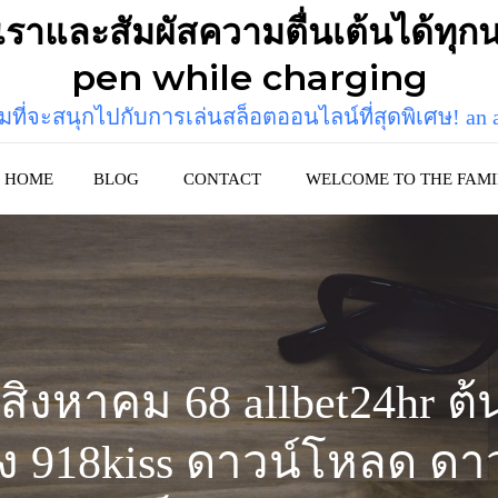
เราและสัมผัสความตื่นเต้นได้ทุก
pen while charging
อมที่จะสนุกไปกับการเล่นสล็อตออนไลน์ที่สุดพิเศษ! an ap
HOME
BLOG
CONTACT
WELCOME TO THE FAMI
 สิงหาคม 68 allbet24hr 
ง 918kiss ดาวน์โหลด ดา