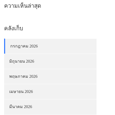
ความเห็นล่าสุด
คลังเก็บ
กรกฎาคม 2026
มิถุนายน 2026
พฤษภาคม 2026
เมษายน 2026
มีนาคม 2026