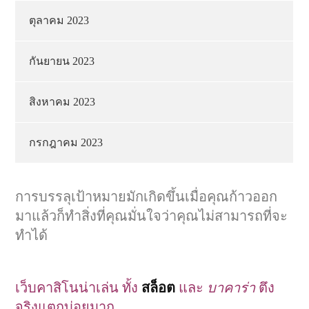
ตุลาคม 2023
กันยายน 2023
สิงหาคม 2023
กรกฎาคม 2023
การบรรลุเป้าหมายมักเกิดขึ้นเมื่อคุณก้าวออก
มาแล้วก็ทำสิ่งที่คุณมั่นใจว่าคุณไม่สามารถที่จะ
ทำได้
เว็บคาสิโนน่าเล่น ทั้ง
สล็อต
และ
บาคาร่า
ตึง
จริงแตกบ่อยมาก