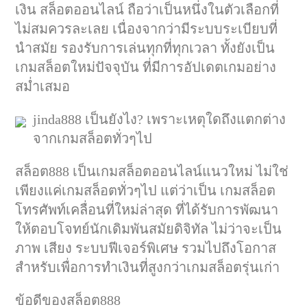
เงิน สล็อตออนไลน์ ถือว่าเป็นหนึ่งในตัวเลือกที่
ไม่สมควรละเลย เนื่องจากว่ามีระบบระเบียบที่
นำสมัย รองรับการเล่นทุกที่ทุกเวลา ทั้งยังเป็น
เกมสล็อตใหม่ปัจจุบัน ที่มีการอัปเดตเกมอย่าง
สม่ำเสมอ
jinda888 เป็นยังไง? เพราะเหตุใดถึงแตกต่าง
จากเกมสล็อตทั่วๆไป
สล็อต888 เป็นเกมสล็อตออนไลน์แนวใหม่ ไม่ใช่
เพียงแค่เกมสล็อตทั่วๆไป แต่ว่าเป็น เกมสล็อต
โทรศัพท์เคลื่อนที่ใหม่ล่าสุด ที่ได้รับการพัฒนา
ให้ตอบโจทย์นักเดิมพันสมัยดิจิทัล ไม่ว่าจะเป็น
ภาพ เสียง ระบบฟีเจอร์พิเศษ รวมไปถึงโอกาส
สำหรับเพื่อการทำเงินที่สูงกว่าเกมสล็อตรุ่นเก่า
ข้อดีของสล็อต888