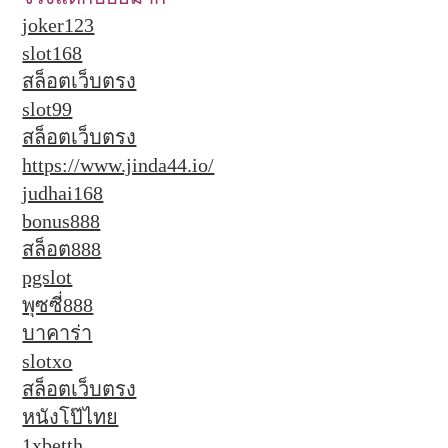
joker123
slot168
สล็อตเว็บตรง
slot99
สล็อตเว็บตรง
https://www.jinda44.io/
judhai168
bonus888
สล็อต888
pgslot
พุซซี่888
บาคาร่า
slotxo
สล็อตเว็บตรง
หนังโป๊ไทย
1xbetth