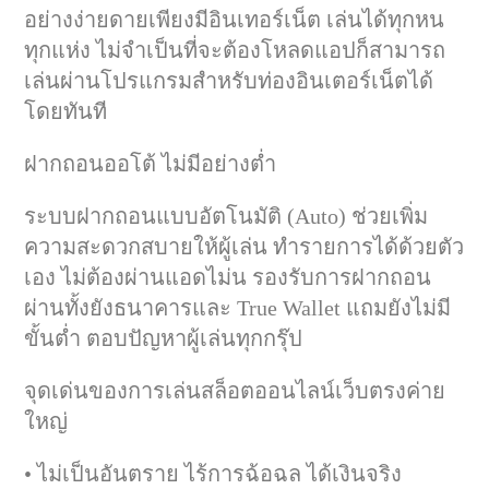
อย่างง่ายดายเพียงมีอินเทอร์เน็ต เล่นได้ทุกหน
ทุกแห่ง ไม่จำเป็นที่จะต้องโหลดแอปก็สามารถ
เล่นผ่านโปรแกรมสำหรับท่องอินเตอร์เน็ตได้
โดยทันที
ฝากถอนออโต้ ไม่มีอย่างต่ำ
ระบบฝากถอนแบบอัตโนมัติ (Auto) ช่วยเพิ่ม
ความสะดวกสบายให้ผู้เล่น ทำรายการได้ด้วยตัว
เอง ไม่ต้องผ่านแอดไม่น รองรับการฝากถอน
ผ่านทั้งยังธนาคารและ True Wallet แถมยังไม่มี
ขั้นต่ำ ตอบปัญหาผู้เล่นทุกกรุ๊ป
จุดเด่นของการเล่นสล็อตออนไลน์เว็บตรงค่าย
ใหญ่
• ไม่เป็นอันตราย ไร้การฉ้อฉล ได้เงินจริง