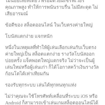
ไม่น้อยเลยทีเดียว พร้อมด้วยมีเซิร์ฟเวอร์
คุณภาพสูง ทำให้การพนันราบรื่น ไม่มีสะดุด ไม่
เสียอารมณ์
ข้อดีของ สล็อตออนไลน์ ในเว็บตรงค่ายใหญ่
โบนัสแตกง่าย แจกหนัก
หนึ่งในเหตุผลที่ทำให้ผู้เล่นเลือกเล่นกับเว็บตรง
ค่ายใหญ่เป็น สล็อตแตกง่าย รางวัลโบนัสออก
บ่อยครั้ง แจ็คพอตใหญ่แตกจริง ไม่ว่าจะเป็นผู้
เล่นใหม่หรือผู้เล่นเก่า ก็ได้โอกาสคว้าเงินรางวัล
ก้อนโตได้เท่าเทียมกัน
รองรับทุกระบบ เล่นได้ทุกหนทุกแห่ง
ไม่ว่าคุณจะใช้โทรศัพท์เคลื่อนที่ระบบ iOS หรือ
Android ก็สามารถเข้าเล่นเกมสล็อตออนไลน์ได้