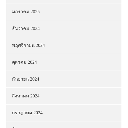
มกราคม 2025
ธันวาคม 2024
พฤศจิกายน 2024
ตุลาคม 2024
กันยายน 2024
สิงหาคม 2024
กรกฎาคม 2024