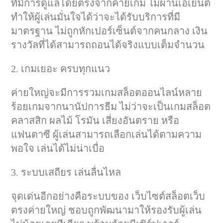
ที่มีการดูแลโดยตรงจากค่ายเกม ไม่ผ่านเอเย่นต์
ทำให้ผู้เล่นมั่นใจได้ว่าจะได้รับบริการที่มี
มาตรฐาน ไม่ถูกหักเปอร์เซ็นต์จากคนกลาง เงิน
รางวัลที่ได้สามารถถอนได้จริงแบบเต็มจำนวน
2. เกมเยอะ ครบทุกแนว
ค่ายใหญ่จะมีการรวมเกมสล็อตออนไลน์หลาย
ร้อยเกมจากนานัปการธีม ไม่ว่าจะเป็นเกมสล็อต
คลาสสิก ผลไม้ โรมัน เสี่ยงอันตราย หรือ
แฟนตาซี ผู้เล่นสามารถเลือกเล่นได้ตามความ
พอใจ เล่นได้ไม่น่าเบื่อ
3. ระบบเสถียร เล่นลื่นไหล
จุดเด่นอีกอย่างคือระบบของ เว็บไซต์สล็อตเว็บ
ตรงค่ายใหญ่ ชอบถูกพัฒนามาให้รองรับผู้เล่น