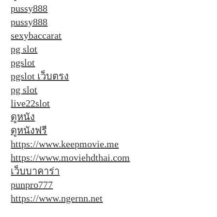
pussy888
pussy888
sexybaccarat
pg slot
pgslot
pgslot เว็บตรง
pg slot
live22slot
ดูหนัง
ดูหนังฟรี
https://www.keepmovie.me
https://www.moviehdthai.com
เว็บบาคาร่า
punpro777
https://www.ngernn.net