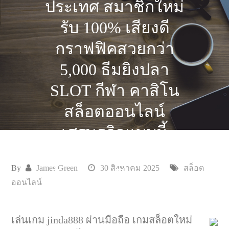
ประเทศ สมาชิกใหม่
รับ 100% เสียงดี
กราฟฟิคสวยกว่า
5,000 ธีมยิงปลา
SLOT กีฬา คาสิโน
สล็อตออนไลน์
เศรษฐกิจแบบนี้
ลงทุนน้อยกำไรงาม
By
James Green
30 สิงหาคม 2025
สล็อต
Top 2 by Florencia
ออนไลน์
เล่นเกม jinda888 ผ่านมือถือ เกมสล็อตใหม่