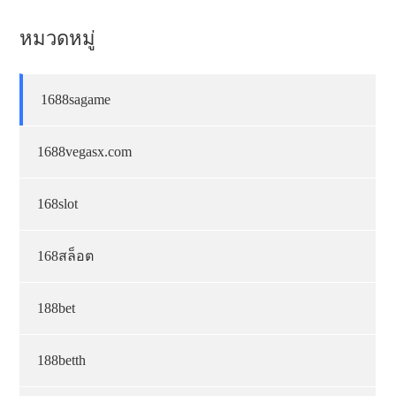
หมวดหมู่
1688sagame
1688vegasx.com
168slot
168สล็อต
188bet
188betth