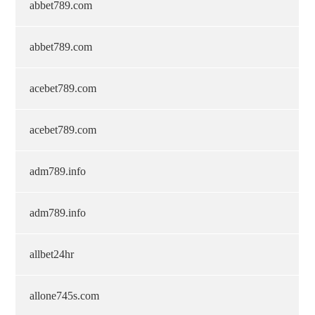
abbet789.com
abbet789.com
acebet789.com
acebet789.com
adm789.info
adm789.info
allbet24hr
allone745s.com