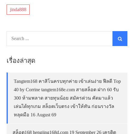
jinda888
Search
for:
เรื่องล่าสุด
Tangtem168 คาสิโนครบทุกค่าย เข้าเล่นง่าย ฟีลดี Top
40 by Corrine tangtem168e.com สายสล็อต ฝาก 60 รับ
300 ห้ามพลาด สายทุนน้อย สมัครด่วน คัดมาแล้ว
เล่นได้ทุกเกม สล็อตเว็บตรง เข้าให้ทัน ก่อนรางวัล
หลุดมือ 16 August 69
สล็อต168 hengjing168d.com 19 September 26 เครดิต