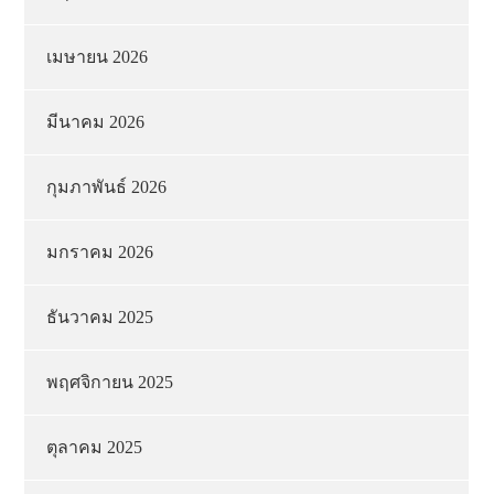
เมษายน 2026
มีนาคม 2026
กุมภาพันธ์ 2026
มกราคม 2026
ธันวาคม 2025
พฤศจิกายน 2025
ตุลาคม 2025