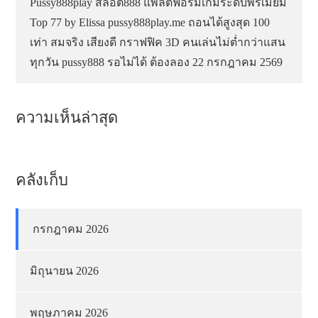
Pussy888play สล็อต888 แพลตฟอร์มเกมระดับพรีเมียม
Top 77 by Elissa pussy888play.me ถอนได้สูงสุด 100
เท่า สมจริง เสียงดี กราฟฟิค 3D คนเล่นไม่ต่ำกว่าแสน
ทุกวัน pussy888 รอไม่ได้ ต้องลอง 22 กรกฎาคม 2569
ความเห็นล่าสุด
คลังเก็บ
กรกฎาคม 2026
มิถุนายน 2026
พฤษภาคม 2026