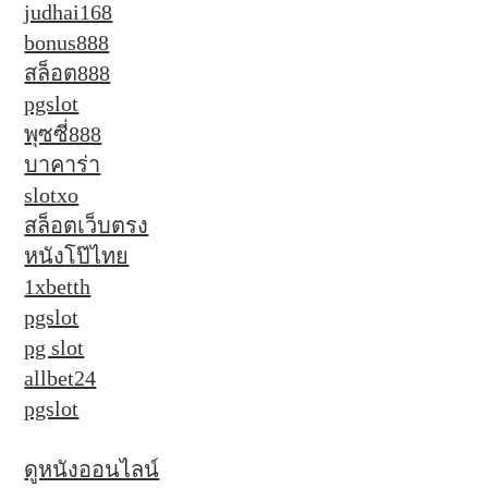
judhai168
bonus888
สล็อต888
pgslot
พุซซี่888
บาคาร่า
slotxo
สล็อตเว็บตรง
หนังโป๊ไทย
1xbetth
pgslot
pg slot
allbet24
pgslot
ดูหนังออนไลน์