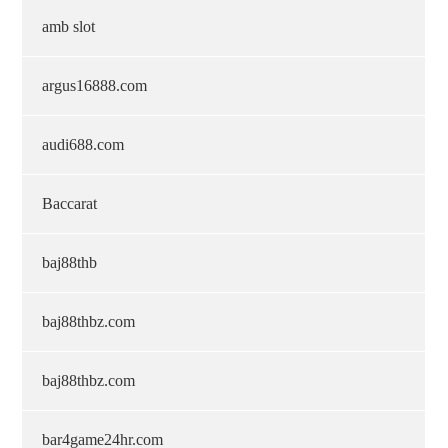
amb slot
argus16888.com
audi688.com
Baccarat
baj88thb
baj88thbz.com
baj88thbz.com
bar4game24hr.com