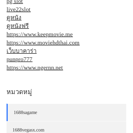
pg slot
live22slot
ดูหนัง
ดูหนังฟรี
https://www.keepmovie.me
https://www.moviehdthai.com
เว็บบาคาร่า
punpro777
https://www.ngernn.net
หมวดหมู่
1688sagame
1688vegasx.com