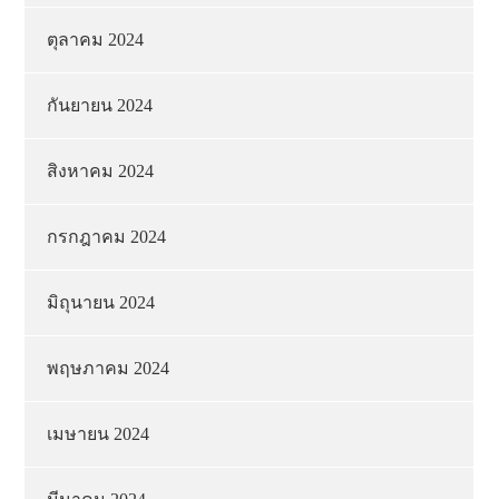
ตุลาคม 2024
กันยายน 2024
สิงหาคม 2024
กรกฎาคม 2024
มิถุนายน 2024
พฤษภาคม 2024
เมษายน 2024