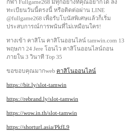
กีฬา Fullgame268 มีทุกอย่างที่คุณอยากได้ ลง
ทะเบียนวันนี้ตรงนี้ หรือติดต่อผ่าน LINE
@fullgame268 เพื่อรับโบนัสพิเศษแล้วก็เริ่ม
ประสบการณ์การพนันที่ไม่เหมือนใคร!
ทางเข้า คาสิโน คาสิโนออนไลน์ tamwin.com 13
พฤษภา 24 Jere โอนไว คาสิโนออนไลน์ถอน
ภายใน 3 วินาที Top 35
ขอขอบคุณมากweb
คาสิโนออนไลน์
https://bit.ly/slot-tamwin
https://rebrand.ly/slot-tamwin
https://wow.in.th/slot-tamwin
https://shorturl.asia/PkfL9