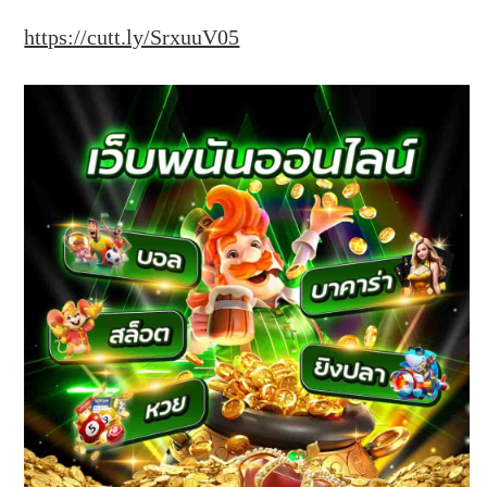
https://cutt.ly/SrxuuV05