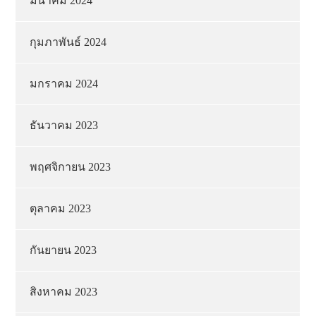
มีนาคม 2024
กุมภาพันธ์ 2024
มกราคม 2024
ธันวาคม 2023
พฤศจิกายน 2023
ตุลาคม 2023
กันยายน 2023
สิงหาคม 2023