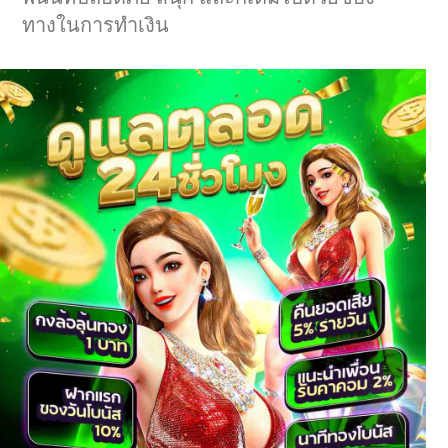
ทางในการทำเงิน