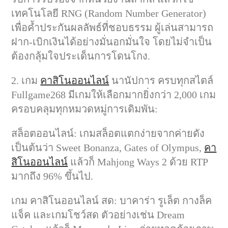
เทคโนโลยี RNG (Random Number Generator)
เพื่อค้ำประกันผลลัพธ์ที่ชอบธรรม ผู้เล่นสามารถ
ฝาก-เบิกเงินได้อย่างมั่นอกมั่นใจ โดยไม่จำเป็น
ต้องกลุ้มใจประเด็นการโดนโกง.
2. เกม
คาสิโนออนไลน์
นานัปการ ครบทุกสไตล์
Fullgame268 มีเกมให้เลือกมากยิ่งกว่า 2,000 เกม
ครอบคลุมทุกหมวดหมู่การเดิมพัน:
สล็อตออนไลน์: เกมสล็อตแตกง่ายจากค่ายดัง
เป็นต้นว่า Sweet Bonanza, Gates of Olympus,
คา
สิโนออนไลน์
แล้วก็ Mahjong Ways 2 ด้วย RTP
มากถึง 96% ขึ้นไป.
เกม คาสิโนออนไลน์ สด: บาคาร่า รูเล็ต กางล็ค
แจ็ค และเกมโชว์สด ตัวอย่างเช่น Dream