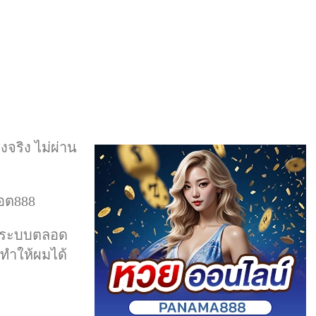
รงจริง ไม่ผ่าน
็อต888
ละระบบตลอด
 ทำให้ผมได้