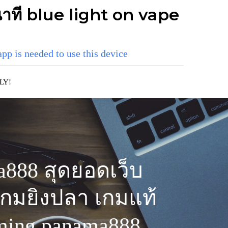
นาที blue light on vape
p is needed to use this device
LY!
888 สุดยอดเว็บ
 เกมยิงปลา เกมแท้
aming panama888