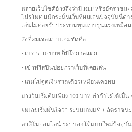
หลายเว็บไซต์อ้างถึงว่ามี RTP หรืออัตราชนะสูง
โปรโมท แม้กระนั้นเว็บที่ผมเล่นปัจจุบันนี่ต
เล่นไม่ค่อยรับประทานทุนแบบรุนแรงเหมือนเก
สิ่งที่ผมเจอแบบแจ่มชัดคือ:
• เบท 5–10 บาท ก็มีโอกาสแตก
• เข้าฟรีสปินบ่อยกว่าเว็บที่เคยเล่น
• เกมไม่ดูดเงินรวดเดียวเหมือนเคยพบ
บางวันเริ่มต้นเพียง 100 บาท ทำกำไรได้เป็น 4–
ผมเลยเริ่มมั่นใจว่า ระบบเกมแท้ + อัตราชนะ
คาสิโนออนไลน์ ระบบออโต้แบบใหม่ปัจจุบัน: สิ่