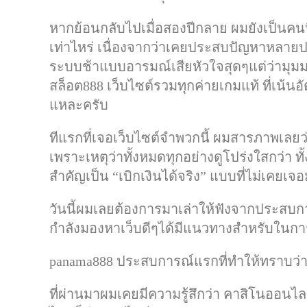
หากย้อนกลับไปเมื่อสองปีกลาย ผมยังเป็นคนนึงที
เท่าไหร่ เนื่องจากว่าเคยประสบปัญหาหลายประ
ระบบช้าแบบอารมณ์เสียหัวใจสุดๆแต่ว่ามุมมองท
สล็อต888 เว็บไซต์รวมทุกค่ายเกมแท้ ที่เน้นอ
แหละครับ
ทีแรกที่เจอเว็บไซต์จำพวกนี้ ผมสารภาพเลยว
เพราะเหตุว่าทั้งหมดทุกอย่างดูโปร่งใสกว่า ทั้ง
สำคัญเป็น “เบิกเงินได้จริง” แบบที่ไม่เคยเจ
วันนี้ผมเลยต้องการมาเล่าให้ฟังจากประสบกา
กำลังมองหาเว็บดีๆได้มีแนวทางสำหรับในกา
panama888 ประสบการณ์แรกที่ทำให้ทราบว่
ที่ผ่านมาผมเคยมีความรู้สึกว่า คาสิโนออนไล