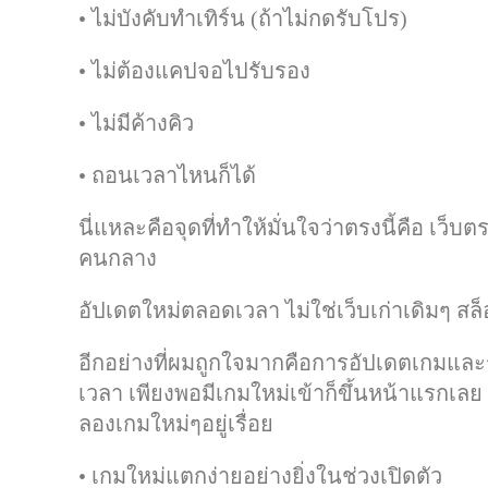
• ไม่บังคับทำเทิร์น (ถ้าไม่กดรับโปร)
• ไม่ต้องแคปจอไปรับรอง
• ไม่มีค้างคิว
• ถอนเวลาไหนก็ได้
นี่แหละคือจุดที่ทำให้มั่นใจว่าตรงนี้คือ เว็บต
คนกลาง
อัปเดตใหม่ตลอดเวลา ไม่ใช่เว็บเก่าเดิมๆ สล
อีกอย่างที่ผมถูกใจมากคือการอัปเดตเกมแ
เวลา เพียงพอมีเกมใหม่เข้าก็ขึ้นหน้าแรกเลย
ลองเกมใหม่ๆอยู่เรื่อย
• เกมใหม่แตกง่ายอย่างยิ่งในช่วงเปิดตัว