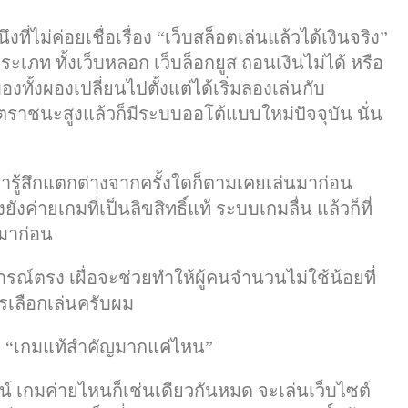
่ไม่ค่อยเชื่อเรื่อง “เว็บสล็อตเล่นแล้วได้เงินจริง”
เภท ทั้งเว็บหลอก เว็บล็อกยูส ถอนเงินไม่ได้ หรือ
ั้งผองเปลี่ยนไปตั้งแต่ได้เริ่มลองเล่นกับ
ัตราชนะสูงแล้วก็มีระบบออโต้แบบใหม่ปัจจุบัน นั่น
่ารู้สึกแตกต่างจากครั้งใดก็ตามเคยเล่นมาก่อน
ยังค่ายเกมที่เป็นลิขสิทธิ์แท้ ระบบเกมลื่น แล้วก็ที่
อมาก่อน
รณ์ตรง เผื่อจะช่วยทำให้ผู้คนจำนวนไม่ใช้น้อยที่
รเลือกเล่นครับผม
า “เกมแท้สำคัญมากแค่ไหน”
น์ เกมค่ายไหนก็เช่นเดียวกันหมด จะเล่นเว็บไซต์