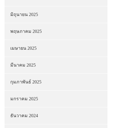
มิถุนายน 2025
พฤษภาคม 2025
เมษายน 2025
มีนาคม 2025
กุมภาพันธ์ 2025
มกราคม 2025
ธันวาคม 2024