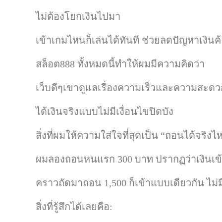
ไม่ต้องโยกเงินไปมา
เข้าเกมไหนก็เล่นได้ทันที ช่วยลดปัญหาเงิน
สล็อต888 ทั้งหมดนี้ทำให้ผมมีความคิดว่า
เว็บดีๆเขาดูแลเรื่องความเร็วและความสะดวก
ได้เงินจริงแบบไม่มีเงื่อนไขปิดบัง
สิ่งที่ผมให้ความใส่ใจที่สุดเป็น “ถอนได้จริงไ
ผมลองถอนหนแรก 300 บาท ปรากฏว่าเงินเข้
คราวถัดมาถอน 1,500 ก็เข้าแบบเดียวกัน ไม่ม
สิ่งที่รู้สึกได้เลยคือ: