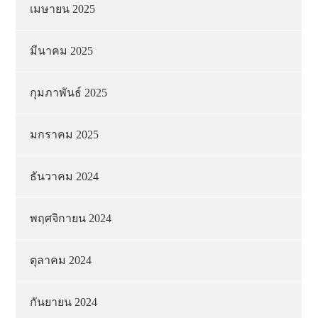
เมษายน 2025
มีนาคม 2025
กุมภาพันธ์ 2025
มกราคม 2025
ธันวาคม 2024
พฤศจิกายน 2024
ตุลาคม 2024
กันยายน 2024