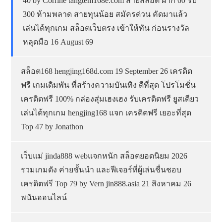
40 by Corrine tangtem168e.com สายสล็อต ฝาก 60 รับ
300 ห้ามพลาด สายทุนน้อย สมัครด่วน คัดมาแล้ว
เล่นได้ทุกเกม สล็อตเว็บตรง เข้าให้ทัน ก่อนรางวัล
หลุดมือ 16 August 69
สล็อต168 hengjing168d.com 19 September 26 เครดิต
ฟรี เกมเดิมพัน ที่สร้างความบันเทิง ดีที่สุด โปรโมชั่น
เครดิตฟรี 100% กล่องสุ่มเฮงเฮง รับเครดิตฟรี ยูสเดียว
เล่นได้ทุกเกม hengjing168 แจก เครดิตฟรี เยอะที่สุด
Top 47 by Jonathon
เว็บแม่ jinda888 webแจกหนัก สล็อตยอดนิยม 2026
รวมเกมดัง ค่ายชั้นนำ และฟีเจอร์ที่ผู้เล่นชื่นชอบ
เครดิตฟรี Top 79 by Vern jin888.asia 21 สิงหาคม 26
พนันออนไลน์