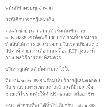
พนันกีฬาครบทุกจำพวก
กรณีศึกษาจากผู้เล่นจริง
คุณสมชาย (นามสมมุติ) เริ่มเดิมพันด้วย
sudyod888 เครดิตฟรี 100 บาท รวมทั้งสามารถ
ทำเงินได้กว่า 9,000 บาทภายในเวลาเพียงแต่ 2
สัปดาห์ ด้วยการเลือกเกมสล็อต RTP สูงและก็
วางยุทธวิธีการคลังที่สมควร
บริการลูกค้าแล้วก็ความน่าไว้ใจ
ทีมงาน sudyod888 พร้อมให้บริการผู้เล่นตลอด 1
วัน ผ่านหนทางแชทสด ไลน์ และก็อีเมล เพื่อ
ช่วยแก้ไขรวมทั้งให้คำปรึกษาอย่างมืออาชีพ
FAQ: คำถามที่พบได้ทั่วไปเกี่ยวกับ sudyod888