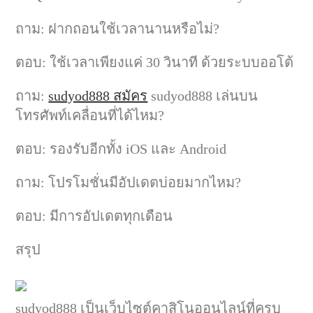
ถาม: ฝากถอนใช้เวลานานหรือไม่?
ตอบ: ใช้เวลาเพียงแค่ 30 วินาที ด้วยระบบออโต้
ถาม:
sudyod888 สมัคร
sudyod888 เล่นบน
โทรศัพท์เคลื่อนที่ได้ไหม?
ตอบ: รองรับอีกทั้ง iOS และ Android
ถาม: โปรโมชั่นมีอัปเดตบ่อยมากไหม?
ตอบ: มีการอัปเดตทุกเดือน
สรุป
sudyod888 เป็นเว็บไซต์คาสิโนออนไลน์ที่ครบ