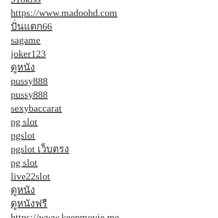
https://www.madoohd.com
ปั่นแตก66
sagame
joker123
ดูหนัง
pussy888
pussy888
sexybaccarat
pg slot
pgslot
pgslot เว็บตรง
pg slot
live22slot
ดูหนัง
ดูหนังฟรี
https://www.keepmovie.me