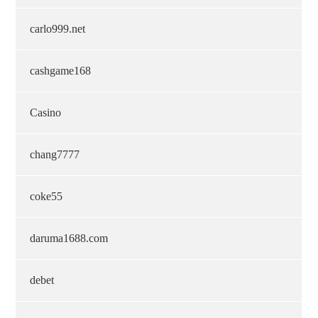
carlo999.net
cashgame168
Casino
chang7777
coke55
daruma1688.com
debet