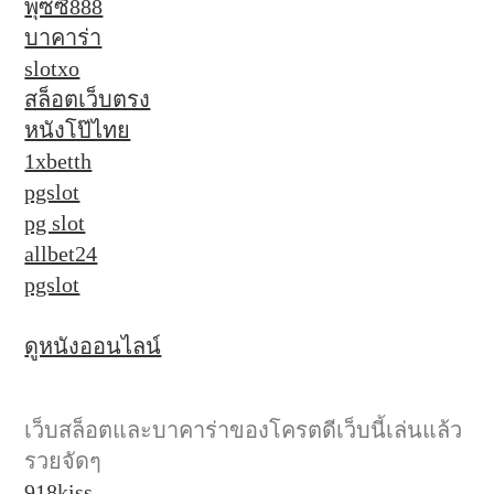
พุซซี่888
บาคาร่า
slotxo
สล็อตเว็บตรง
หนังโป๊ไทย
1xbetth
pgslot
pg slot
allbet24
pgslot
ดูหนังออนไลน์
เว็บสล็อตและบาคาร่าของโครตดีเว็บนี้เล่นแล้ว
รวยจัดๆ
918kiss