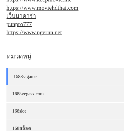
https://www.moviehdthai.com
เว็บบาคาร่า
punpro777
https://www.ngernn.net
หมวดหมู่
1688sagame
1688vegasx.com
168slot
168สล็อต