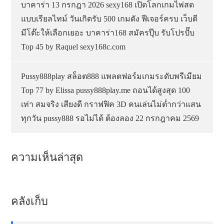
บาคาร่า 13 กรกฎา 2026 sexy168 เปิดโลกเกมไพ่สด
แบบเรียลไทม์ วันเกิดรับ 500 เกมดัง ฟีเจอร์ครบ เว็บดี
มีโต๊ะให้เลือกเยอะ บาคาร่า168 สมัครปุ๊บ รับโปรปั๊บ
Top 45 by Raquel sexy168c.com
Pussy888play สล็อต888 แพลตฟอร์มเกมระดับพรีเมียม
Top 77 by Elissa pussy888play.me ถอนได้สูงสุด 100
เท่า สมจริง เสียงดี กราฟฟิค 3D คนเล่นไม่ต่ำกว่าแสน
ทุกวัน pussy888 รอไม่ได้ ต้องลอง 22 กรกฎาคม 2569
ความเห็นล่าสุด
คลังเก็บ