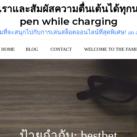
เราและสัมผัสความตื่นเต้นได้ทุก
pen while charging
อมที่จะสนุกไปกับการเล่นสล็อตออนไลน์ที่สุดพิเศษ! an ap
HOME
BLOG
CONTACT
WELCOME TO THE FAMI
ป้ายกำกับ:
bestbet