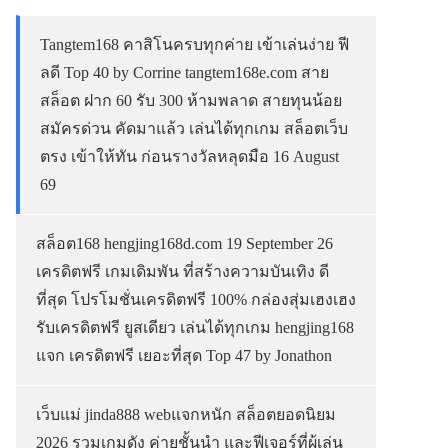
Tangtem168 คาสิโนครบทุกค่าย เข้าเล่นง่าย ฟี
ลดี Top 40 by Corrine tangtem168e.com สาย
สล็อต ฝาก 60 รับ 300 ห้ามพลาด สายทุนน้อย
สมัครด่วน คัดมาแล้ว เล่นได้ทุกเกม สล็อตเว็บ
ตรง เข้าให้ทัน ก่อนรางวัลหลุดมือ 16 August
69
สล็อต168 hengjing168d.com 19 September 26
เครดิตฟรี เกมเดิมพัน ที่สร้างความบันเทิง ดี
ที่สุด โปรโมชั่นเครดิตฟรี 100% กล่องสุ่มเฮงเฮง
รับเครดิตฟรี ยูสเดียว เล่นได้ทุกเกม hengjing168
แจก เครดิตฟรี เยอะที่สุด Top 47 by Jonathon
เว็บแม่ jinda888 webแจกหนัก สล็อตยอดนิยม
2026 รวมเกมดัง ค่ายชั้นนำ และฟีเจอร์ที่ผู้เล่น