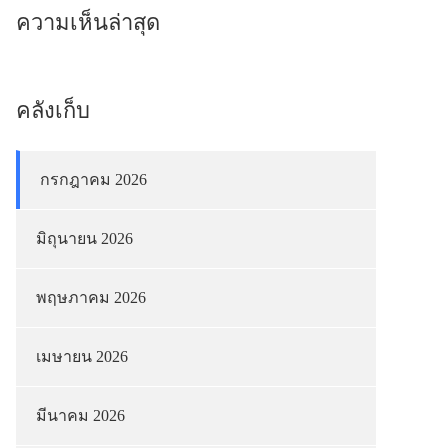
ความเห็นล่าสุด
คลังเก็บ
กรกฎาคม 2026
มิถุนายน 2026
พฤษภาคม 2026
เมษายน 2026
มีนาคม 2026