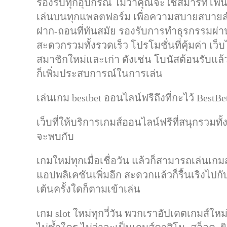
รองรับทุกอุปกรณ์ ไม่ว่าคุณจะใช้สมาร์ทโฟน 
เล่นบนทุกแพลตฟอร์ม เพื่อความสบายสบายสำ
ฝาก-ถอนที่ทันสมัย รองรับการทำธุรกรรมผ่าน
สะดวกรวมทั้งรวดเร็ว โปรโมชั่นที่คุ้มค่า เว
สมาชิกใหม่และเก่า ดังเช่น โบนัสต้อนรับแล้
ก็เพิ่มประสบการณ์ในการเล่น
เล่นเกม bestbet ออนไลน์ฟรีถึงที่กะไว้ BestB
เว็บที่ให้บริการเกมส์ออนไลน์ฟรีที่สนุกรวมทั้
จะพบกับ
เกมใหม่ทุกเมื่อเชื่อวัน แล้วก็สามารถเล่นเ
แอปพลิเคชันเพิ่มอีก สะดวกแล้วก็รื้นเริงไปก
เต้นครั้งใดก็ตามเข้าเล่น
เกม slot ใหม่ทุกวี่วัน พวกเราอัปเดตเกมส์ใหม