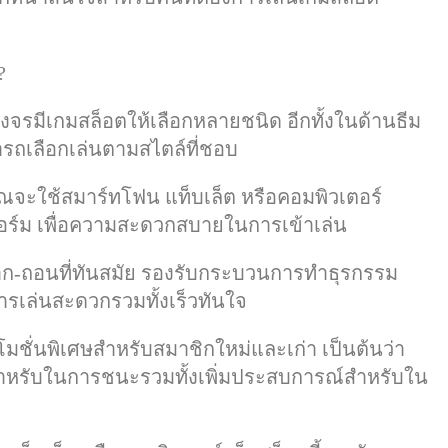
?
จรมีเกมสล็อตให้เลือกหลายชนิด อีกทั้งในด้านธีม
ารถเลือกเล่นตามสไตล์ที่ชอบ
ุณจะใช้สมาร์ทโฟน แท็บเล็ต หรือคอมพิวเตอร์
อร์ม เพื่อความสะดวกสบายในการเข้าเล่น
ฝาก-ถอนที่ทันสมัย รองรับกระบวนการทำธุรกรรม
ารเล่นสะดวกรวมทั้งเร็วทันใจ
ปรโมชั่นพิเศษสำหรับสมาชิกใหม่และเก่า เป็นต้นว่า
สสำหรับในการชนะรวมทั้งเพิ่มประสบการณ์สำหรับใน