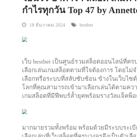
กำไรทุกวัน Top 47 by Annett
18 ธันวาคม 2024
bestbet
เว็บ bestbet เป็นศูนย์รวมสล็อตออนไลน์ที่ครบ
เลือกเล่นเกมสล็อตตามที่ใจต้องการ โดยไม่จ
เลือกหรือระบบที่สลับซับซ้อน ข้างในเว็บไซต
โลกที่คุณสามารถเข้ามาเลือกเล่นได้ตามควา
เกมสล็อตที่มีฟีพบร์ล้ำยุคพร้อมรางวัลแจ็คพ็
มากมายรวมทั้งพร้อม พร้อมด้วยมีระบบระเบี
เลือกเล่นที่เว็บสล็อตที่ครบวงจรจึงเป็นตัวเ