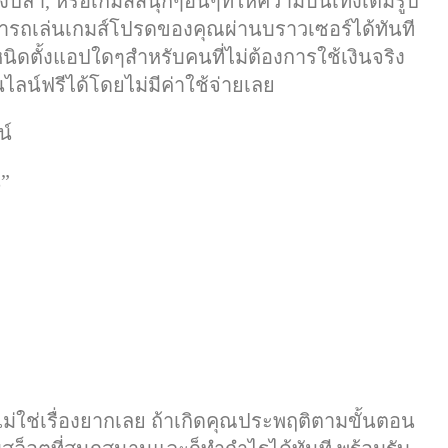
ิงปลา, หรือเกมส์สนุกๆอื่นๆที่ให้ความบันเทิงเต็มรูป
มารถเล่นเกมส์โปรดของคุณผ่านบราวเซอร์ได้ทันที
ิดตั้งแอปใดๆสำหรับคนที่ไม่ต้องการใช้เงินจริง
น์ฟรีได้โดยไม่มีค่าใช้จ่ายเลย
น์
น”
ม่ใช่เรื่องยากเลย ถ้าเกิดคุณประพฤติตามขั้นตอน