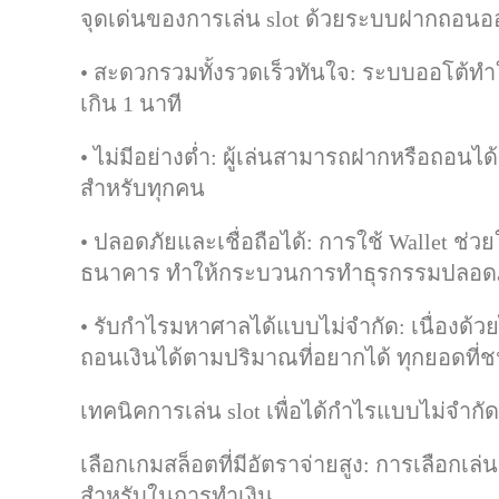
จุดเด่นของการเล่น slot ด้วยระบบฝากถอนออ
• สะดวกรวมทั้งรวดเร็วทันใจ: ระบบออโต้ทำให
เกิน 1 นาที
• ไม่มีอย่างต่ำ: ผู้เล่นสามารถฝากหรือถอน
สำหรับทุกคน
• ปลอดภัยและเชื่อถือได้: การใช้ Wallet ช่วย
ธนาคาร ทำให้กระบวนการทำธุรกรรมปลอดภัย
• รับกำไรมหาศาลได้แบบไม่จำกัด: เนื่องด้ว
ถอนเงินได้ตามปริมาณที่อยากได้ ทุกยอดที่ช
เทคนิคการเล่น slot เพื่อได้กำไรแบบไม่จำกัด
เลือกเกมสล็อตที่มีอัตราจ่ายสูง: การเลือกเล่นเ
สำหรับในการทำเงิน